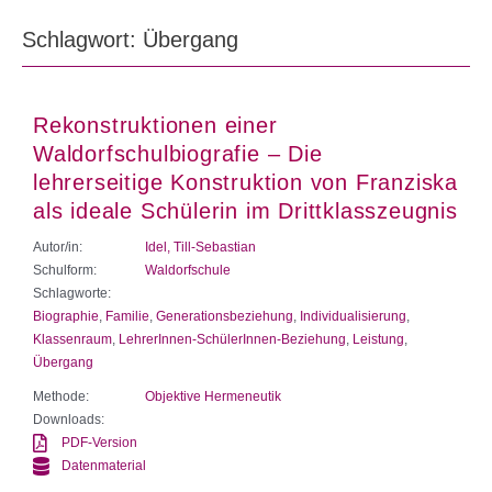
Schlagwort: Übergang
Rekonstruktionen einer
Waldorfschulbiografie – Die
lehrerseitige Konstruktion von Franziska
als ideale Schülerin im Drittklasszeugnis
Autor/in:
Idel, Till-Sebastian
Schulform:
Waldorfschule
Schlagworte:
Biographie
,
Familie
,
Generationsbeziehung
,
Individualisierung
,
Klassenraum
,
LehrerInnen-SchülerInnen-Beziehung
,
Leistung
,
Übergang
Methode:
Objektive Hermeneutik
Downloads:
PDF-Version
Datenmaterial