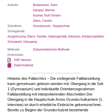
Autor/in:
Brademann, Sven
Helsper, Werner
Kramer, Rolf-Torsten
Ziens, Carolin
Schulform:
Grundschule
,
Hauptschule
Schlagworte:
Ausgrenzung
,
Eltern
,
Familie
,
Heterogenität
,
Inklusion
,
Kindperspektive
,
Schulwahl
,
Übergang
Methode:
Dokumentarische Methode
Downloads:
PDF-Version
Datenmaterial
Hinweis des Fallarchivs – Die vorliegende Falldarstellung
kann gemeinsam gelesen werden mit: Übergang in die Sek
1 (Gymnasium) und individuelle Orientierungsrahmen
Falldarstellung mit interpretierenden Abschnitten Der
Übergang in die Hauptschule Arons Grundschulkarriere (1.
Interview) ist durch erhebliche Einbrüche gekennzeich­net.
Bereits zu Beginn der Grundschulzeit bestehende