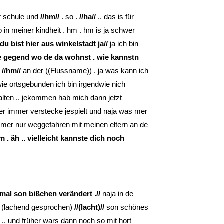
der schule und
//hm//
. so .
//ha//
.. das is für
 in meiner kindheit . hm . hm is ja schwer
 du bist hier aus winkelstadt ja//
ja ich bin
ie gegend wo de da wohnst . wie kannstn
.
//hm//
an der ((Flussname)) . ja was kann ich
wie ortsgebunden ich bin irgendwie nich
lten .. jekommen hab mich dann jetzt
 immer verstecke jespielt und naja was mer
mmer nur weggefahren mit meinen eltern an de
m . äh .. vielleicht kannste dich noch
mal son bißchen verändert .//
naja in de
n (lachend gesprochen)
//(lacht)//
son schönes
.. und früher wars dann noch so mit hort