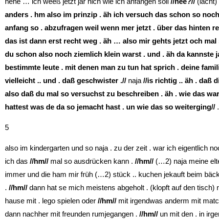
hehe … ich weeß jetzt jar nich wie ich anfangen soll
//nee?//
(lacht
anders . hm also im prinzip . äh ich versuch das schon so noc
anfang so . abzufragen weil wenn mer jetzt . über das hinten 
das ist dann erst recht weg . äh … also mir gehts jetzt och mal
du schon also noch ziemlich klein warst . und . äh da kannste 
bestimmte leute . mit denen man zu tun hat sprich . deine famil
vielleicht .. und . daß geschwister .//
naja
//is richtig .. äh . daß
also daß du mal so versuchst zu beschreiben . äh . wie das war
hattest was de da so jemacht hast . un wie das so weiterging//
.
5
also im kindergarten und so naja . zu der zeit . war ich eigentlich 
ich das
//hm//
mal so ausdrücken kann .
//hm//
(…2) naja meine elt
immer und die ham mir früh (…2) stück .. kuchen jekauft beim bä
.
//hm//
dann hat se mich meistens abgeholt . (klopft auf den tisch) 
hause mit . lego spielen oder
//hm//
mit irgendwas anderm mit matchb
dann nachher mit freunden rumjegangen .
//hm//
un mit den . in i