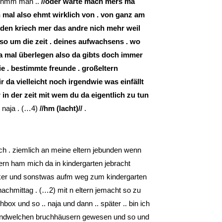
) hmm man ..
//oder warte mach mers ma
h mal also ehmt wirklich von . von ganz am
reden kriech mer das andre nich mehr weil
 so um die zeit . deines aufwachsens . wo
ja mal überlegen also da gibts doch immer
ie . bestimmte freunde . großeltern
 dir da vielleicht noch irgendwie was einfällt
 in der zeit mit wem du da eigentlich zu tun
 naja . (…4)
//hm (lacht)//
.
noch . ziemlich an meine eltern jebunden wenn
ern ham mich da in kindergarten jebracht
cker und sonstwas aufm weg zum kindergarten
nachmittag . (…2) mit n eltern jemacht so zu
ox und so .. naja und dann .. später .. bin ich
rgendwelchen bruchhäusern gewesen und so und