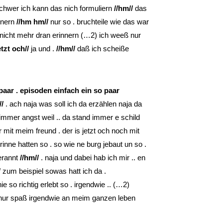
 schwer ich kann das nich formuliern
//hm//
das
nnern
//hm hm//
nur so . bruchteile wie das war
 nicht mehr dran erinnern (…2) ich weeß nur
tzt och//
ja und .
//hm//
daß ich scheiße
n paar . episoden einfach ein so paar
//
. ach naja was soll ich da erzählen naja da
immer angst weil .. da stand immer e schild
r mit meim freund . der is jetzt och noch mit
ne hatten so . so wie ne burg jebaut un so .
erannt
//hm//
. naja und dabei hab ich mir .. en
/
zum beispiel sowas hatt ich da .
e so richtig erlebt so . irgendwie .. (…2)
r nur spaß irgendwie an meim ganzen leben