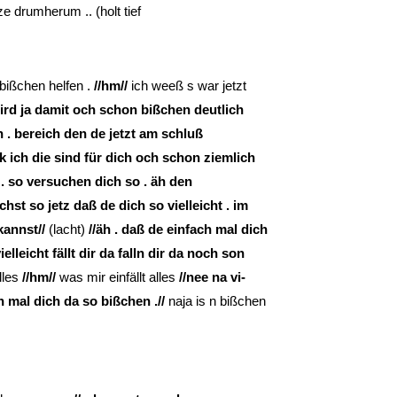
e drumherum .. (holt tief
 bißchen helfen .
//hm//
ich weeß s war jetzt
 wird ja damit och schon bißchen deutlich
n . bereich den de jetzt am schluß
k ich die sind für dich och schon ziemlich
 . so versuchen dich so . äh den
st so jetz daß de dich so vielleicht . im
kannst//
(lacht)
//äh . daß de einfach mal dich
lleicht fällt dir da falln dir da noch son
lles
//hm//
was mir einfällt alles
//nee na vi-
 mal dich da so bißchen .//
naja is n bißchen