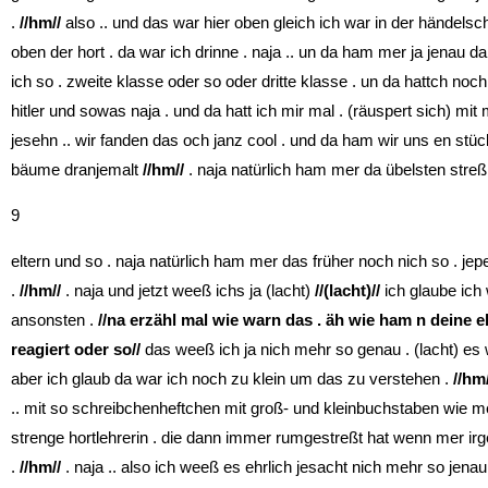
.
//hm//
also .. und das war hier oben gleich ich war in der händelsc
oben der hort . da war ich drinne . naja .. un da ham mer ja jenau da
ich so . zweite klasse oder so oder dritte klasse . un da hattch no
hitler und sowas naja . und da hatt ich mir mal . (räuspert sich) mi
jesehn .. wir fanden das och janz cool . und da ham wir uns en stü
bäume dranjemalt
//hm//
. naja natürlich ham mer da übelsten streß 
9
eltern und so . naja natürlich ham mer das früher noch nich so . jep
.
//hm//
. naja und jetzt weeß ichs ja (lacht)
//(lacht)//
ich glaube ich
ansonsten .
//na erzähl mal wie warn das . äh wie ham n deine el
reagiert oder so//
das weeß ich ja nich mehr so genau . (lacht) es w
aber ich glaub da war ich noch zu klein um das zu verstehen .
//hm/
.. mit so schreibchenheftchen mit groß- und kleinbuchstaben wie 
strenge hortlehrerin . die dann immer rumgestreßt hat wenn mer ir
.
//hm//
. naja .. also ich weeß es ehrlich jesacht nich mehr so jena