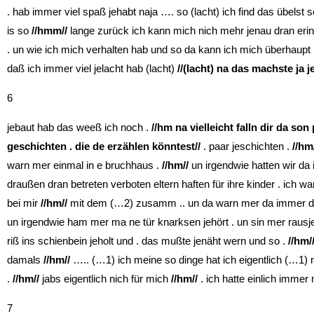
. hab immer viel spaß jehabt naja …. so (lacht) ich find das übelst
is so
//hmm//
lange zurück ich kann mich nich mehr jenau dran eri
. un wie ich mich verhalten hab und so da kann ich mich überhaupt
daß ich immer viel jelacht hab (lacht)
//(lacht) na das machste ja je
6
jebaut hab das weeß ich noch .
//hm na vielleicht falln dir da so
geschichten . die de erzählen könntest//
. paar jeschichten .
//hm
warn mer einmal in e bruchhaus .
//hm//
un irgendwie hatten wir da 
draußen dran betreten verboten eltern haften für ihre kinder . ich wa
bei mir
//hm//
mit dem (…2) zusamm .. un da warn mer da immer drin
un irgendwie ham mer ma ne tür knarksen jehört . un sin mer rausj
riß ins schienbein jeholt und . das mußte jenäht wern und so .
//hm/
damals
//hm//
….. (…1) ich meine so dinge hat ich eigentlich (…1) ni
.
//hm//
jabs eigentlich nich für mich
//hm//
. ich hatte einlich imme
7