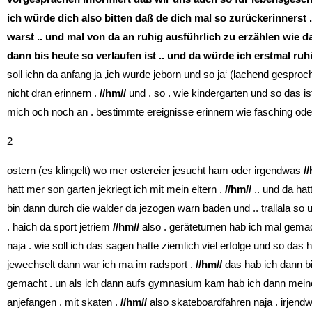
ich würde dich also bitten daß de dich mal so zurückerinnerst . 
warst .. und mal von da an ruhig ausführlich zu erzählen wie da
dann bis heute so verlaufen ist .. und da würde ich erstmal ruh
soll ichn da anfang ja ‚ich wurde jeborn und so ja‘ (lachend gesproc
nicht dran erinnern .
//hm//
und . so . wie kindergarten und so das i
mich och noch an . bestimmte ereignisse erinnern wie fasching oder
2
ostern (es klingelt) wo mer ostereier jesucht ham oder irgendwas
/
hatt mer son garten jekriegt ich mit mein eltern .
//hm//
.. und da hat
bin dann durch die wälder da jezogen warn baden und .. trallala so
. haich da sport jetriem
//hm//
also . geräteturnen hab ich mal gemac
naja . wie soll ich das sagen hatte ziemlich viel erfolge und so das
jewechselt dann war ich ma im radsport .
//hm//
das hab ich dann bis
gemacht . un als ich dann aufs gymnasium kam hab ich dann meine 
anjefangen . mit skaten .
//hm//
also skateboardfahren naja . irjendw