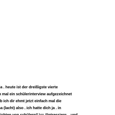
 . heute ist der dreißigste vierte
mal ein schülerinterview aufgezeichnet
eb ich dir ehmt jetzt einfach mal die
na (lacht) also . ich hatte dich ja . in
ichten von schülern//
hm
//intressiern .. und