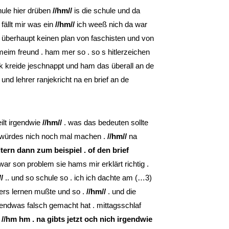
hule hier drüben
//hm//
is die schule und da
 fällt mir was ein
//hm//
ich weeß nich da war
ch überhaupt keinen plan von faschisten und von
t meim freund . ham mer so . so s hitlerzeichen
ck kreide jeschnappt und ham das überall an de
und lehrer ranjekricht na en brief an de
eilt irgendwie
//hm//
. was das bedeuten sollte
 würdes nich noch mal machen .
//hm//
na
tern dann zum beispiel . of den brief
ar son problem sie hams mir erklärt richtig .
/
.. und so schule so . ich ich dachte am (…3)
mers lernen mußte und so .
//hm//
. und die
gendwas falsch gemacht hat . mittagsschlaf
u
//hm hm . na gibts jetzt och nich irgendwie