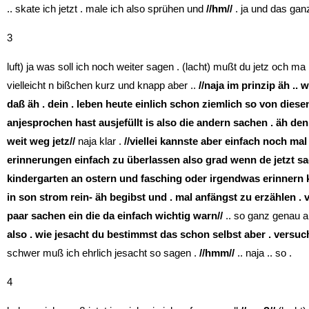
.. skate ich jetzt . male ich also sprühen und
//hm//
. ja und das ganz
3
luft) ja was soll ich noch weiter sagen . (lacht) mußt du jetz och ma
vielleicht n bißchen kurz und knapp aber ..
//naja im prinzip äh ..
daß äh . dein . leben heute einlich schon ziemlich so von diese
anjesprochen hast ausjefüllt is also die andern sachen . äh den
weit weg jetz//
naja klar .
//viellei kannste aber einfach noch mal
erinnerungen einfach zu überlassen also grad wenn de jetzt sach
kindergarten an ostern und fasching oder irgendwas erinnern 
in son strom rein- äh begibst und . mal anfängst zu erzählen . vie
paar sachen ein die da einfach wichtig warn//
.. so ganz genau a
also . wie jesacht du bestimmst das schon selbst aber . versuch
schwer muß ich ehrlich jesacht so sagen .
//hmm//
.. naja .. so .
4