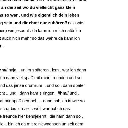
an die zeit wo du vielleicht ganz klein
s so war . und wie eigentlich dein leben
ig sein und dir ehmt nur zuhören//
naja wie
hen) wie jesacht . da kann ich mich natürlich
st auch nich mehr so das wahre da kann ich
 .
/hm//
naja .. un im späteren . lem . war ich dann
tch dann viel spaß mit mein freunden und so
 und das janze drumrum .. und so . dann später
ht .. und . dann kam s ringen .
//hm//
und .
 hat mir spaß gemacht .. dann hab ich irnwie so
 zur bis ich . elf zwölf war habch das
freunde hier kennjelernt . die ham dann so .
ie .. bin ich da mit reinjewachsen un seit dem