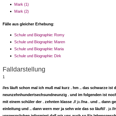
Mark (1)
Mark (2)
Fälle aus gleicher Erhebung
:
Schule und Biographie: Romy
Schule und Biographie: Maren
Schule und Biographie: Maria
Schule und Biographie: Dirk
Falldarstellung
1
//es läuft schon mal ich muß mal kurz . hm .. das schwarze ist da
neunzehnhundertsechsundneunzig . und im folgenden ist noch 
mit einem schüler der . zehnten klasse .//
ja
//na . und .. dann g
einleitung und .. dann wern mer ja sehn wie das so läuft//
. ja
//
vorgesprächen informiert daß wir uns auch so für lebensgesch