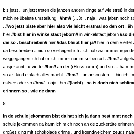
bis jetzt .. un jetzt treten die janzen andern dinge auf wie streß in 
mich ne übelste umstellung .
//hm//
(…3) .. naja . was jabsn noch so
.
//wo jetzt biste aber hier also vielleicht erstmal so den ort . äh
hier
//bist hier in winkelstadt jeborn//
in winkelstadt jeborn
//so d
die so . beschreiben//
hier
//das bleibt hier ja//
hier in dem viertel 
da beschreiben .. nich so viel eigentlich . ich hab war immer irgend
weggegangen ich hab mich immer nur im selben ort .
//hm//
aufgeha
ausjekannt . x-viertel
//hm//
an der ((Flussname)) und so … ham mer
so als kind einfach alles macht .
//hm//
.. un ansonsten … bin ich i
ostsee oder so
//hm//
. naja . hm
//(lacht) . na is doch nich schlim
erinnern so . wie de dann
8
in de schule jekommen bist da hat sich ja dann bestimmt noch 
schule jekommen da kann ich mich noch an de zuckertüte erinner
großes ding mit schokolade drinne . und irgendwelchem zeugs naja 