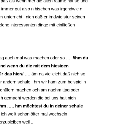
spaß als wenn mer die alten räume hat so und
h immer gut also n bischen was irgendwie n
unterricht . nich daß er irndwie stur seinen
lche interessanten dinge mit einfließen
ag auch mal was machen oder so ….
//hm du
und wenn du die mit dem hiesigen
r das hier//
…. äm na vielleicht daß nich so
 ner andern schule . hm wir ham zum beispiel n
 schülern machen och am nachmittag oder .
h gemacht werden die bei uns halt nich
/hm ….. hm möchtest du in deiner schule
 ich wollt schon öfter mal wechseln
zubleiben weil ..