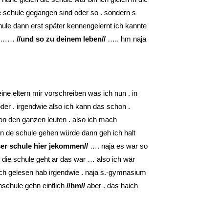
ie schule gegangen sind oder so . sondern s
hule dann erst später kennengelernt ich kannte
und ……
//und so zu deinem leben//
….. hm naja
ine eltern mir vorschreiben was ich nun . in
der . irgendwie also ich kann das schon .
von den ganzen leuten . also ich mach
 in de schule gehen würde dann geh ich halt
ser schule hier jekommen//
…. naja es war so
n die schule geht ar das war … also ich wär
 ich gelesen hab irgendwie . naja s.-gymnasium
chschule gehn eintlich
//hm//
aber . das haich