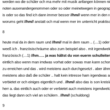
werden wo die schüler och ma mehr mit musik anfangen können nic
noten ausenandergenommen oder so oder meinetwegen in geograph
is oder so das find ich dann immer besser
//hm//
wenn mer in den r
worums geht
//hm//
anstatt och mal wenn mer im unterricht praktis
8
heute mal da in dem raum und
//hm//
mal in dem raum .. (…1) oder
weeß ich . französischräume also zum beispiel also . mit irgendwel
französisch (…1)
//hm
….. ja was hältst du von euerm schulleiter
eintlich also wenn man irndwas vorhat oder sowas man kann scho
zu erreichen und das . wird meistens auch durchgesetzt . aber ähm .
meistens also daß die schüler .. halt kein intresse ham irgendwas
verbietet er och einiges eigentlich und .
//hm//
also das is son kreis
herr a. das eintlich auch oder er verbietet auch meistens irgendwel
das liegt dann och viel an schülern .
//hm//
(schuldong)
9