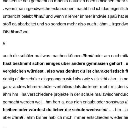
die schule neu gemacht da machts natürlich noch n bischen mehr 
. wenn man irgendwelche exkursionen macht find ich das eigentlic
unterricht belebt
//hm//
und wenn n lehrer immer irndwie spaß hat am 
stoff da abarbeitet und so sondern mehr also auch . ähm .. irgendwe
läßt
//hm//
wo
5
auch die schüler mal was machen können
//hm//
oder am nachmitt
hast bestimmt schon einiges über andere gymnasien gehört . 
vergleichen würdest . also was denkst du ist charakteristisch fü
richtig of die schüler eingegangen wird also wie vielleicht also . in
ganz andres lehrer-schüler-verhältnis daß die lehrer mehr mit den
ähm hm . na verschiedene projekte in der schule mal zwischendurc
gemacht werden weil . hm herr a. das nich erlaubt oder sonstwas
/
bleiben oder würdest du lieber die schule wechseln//
…. hm . ja
aber
//hm//
. ähm bisher hab ich mich immer entschieden wieder hier