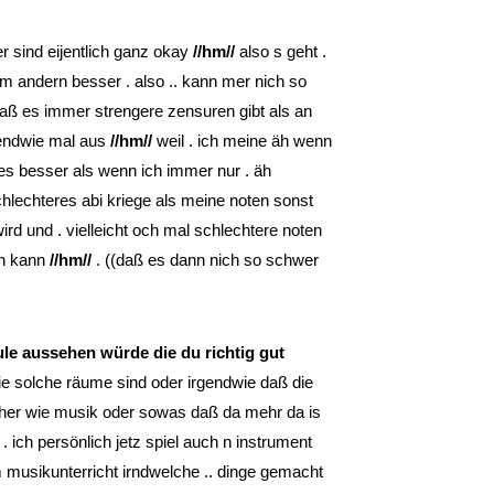
rer sind eijentlich ganz okay
//hm//
also s geht .
 andern besser . also .. kann mer nich so
aß es immer strengere zensuren gibt als an
rgendwie mal aus
//hm//
weil . ich meine äh wenn
sses besser als wenn ich immer nur . äh
lechteres abi kriege als meine noten sonst
rd und . vielleicht och mal schlechtere noten
n kann
//hm//
. ((daß es dann nich so schwer
ule aussehen würde die du richtig gut
ie solche räume sind oder irgendwie daß die
her wie musik oder sowas daß da mehr da is
. ich persönlich jetz spiel auch n instrument
 musikunterricht irndwelche .. dinge gemacht