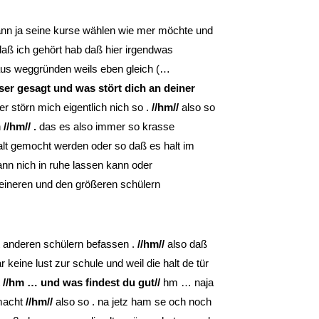
 kann ja seine kurse wählen wie mer möchte und
daß ich gehört hab daß hier irgendwas
us weggründen weils eben gleich (…
ser gesagt und was stört dich an deiner
er störn mich eigentlich nich so .
//hm//
also so
n
//hm// .
das es also immer so krasse
alt gemocht werden oder so daß es halt im
n nich in ruhe lassen kann oder
eineren und den größeren schülern
t anderen schülern befassen .
//hm//
also daß
 keine lust zur schule und weil die halt de tür
t
//hm … und was findest du gut//
hm … naja
 macht
//hm//
also so . na jetz ham se och noch