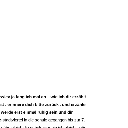
rwiev ja fang ich mal an .. wie ich dir erzählt
st . erinnere dich bitte zurück . und erzähle
 werde erst einmal ruhig sein und dir
x-stadtviertel in die schule gegangen bis zur 7.
nähe gleich die schule war bin ich gleich in die