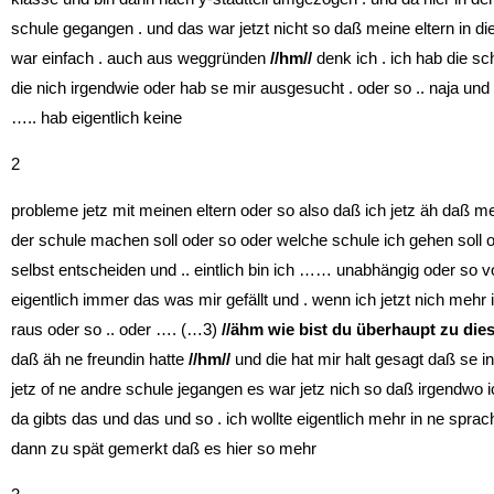
schule gegangen . und das war jetzt nicht so daß meine eltern in d
war einfach . auch aus weggründen
//hm//
denk ich . ich hab die sc
die nich irgendwie oder hab se mir ausgesucht . oder so .. naja 
….. hab eigentlich keine
2
probleme jetz mit meinen eltern oder so also daß ich jetz äh daß me
der schule machen soll oder so oder welche schule ich gehen soll o
selbst entscheiden und .. eintlich bin ich …… unabhängig oder so 
eigentlich immer das was mir gefällt und . wenn ich jetzt nich mehr
raus oder so .. oder …. (…3)
//ähm wie bist du überhaupt zu die
daß äh ne freundin hatte
//hm//
und die hat mir halt gesagt daß se i
jetz of ne andre schule jegangen es war jetz nich so daß irgendwo
da gibts das und das und so . ich wollte eigentlich mehr in ne spra
dann zu spät gemerkt daß es hier so mehr