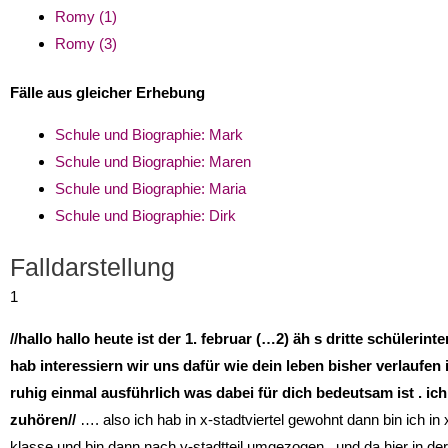
Romy (1)
Romy (3)
Fälle aus gleicher Erhebung
Schule und Biographie: Mark
Schule und Biographie: Maren
Schule und Biographie: Maria
Schule und Biographie: Dirk
Falldarstellung
1
//hallo hallo heute ist der 1. februar (…2) äh s dritte schülerinte
hab interessiern wir uns dafür wie dein leben bisher verlaufen i
ruhig einmal ausführlich was dabei für dich bedeutsam ist . ich
zuhören//
…. also ich hab in x-stadtviertel gewohnt dann bin ich in 
klasse und bin dann nach y-stadtteil umgezogen . und da hier in der 