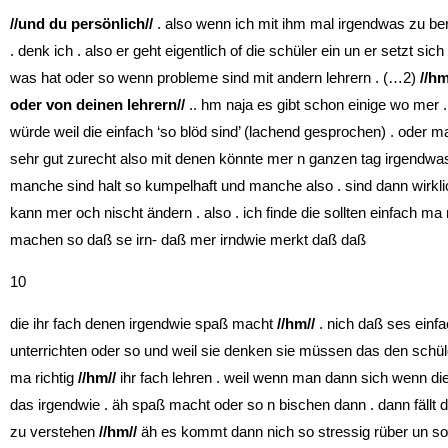
//und du persönlich//
. also wenn ich mit ihm mal irgendwas zu b
. denk ich . also er geht eigentlich of die schüler ein un er setzt si
was hat oder so wenn probleme sind mit andern lehrern . (…2)
//hm
oder von deinen lehrern//
.. hm naja es gibt schon einige wo mer 
würde weil die einfach ‘so blöd sind’ (lachend gesprochen) . oder
sehr gut zurecht also mit denen könnte mer n ganzen tag irgendwas 
manche sind halt so kumpelhaft und manche also . sind dann wirkli
kann mer och nischt ändern . also . ich finde die sollten einfach ma 
machen so daß se irn- daß mer irndwie merkt daß daß
10
die ihr fach denen irgendwie spaß macht
//hm//
. nich daß ses einfa
unterrichten oder so und weil sie denken sie müssen das den schüle
ma richtig
//hm//
ihr fach lehren . weil wenn man dann sich wenn die
das irgendwie . äh spaß macht oder so n bischen dann . dann fällt 
zu verstehen
//hm//
äh es kommt dann nich so stressig rüber un s