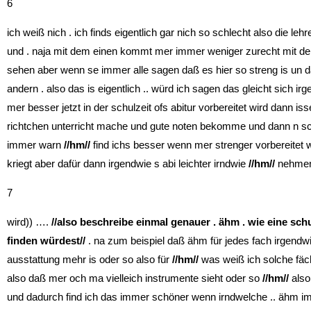
6
ich weiß nich . ich finds eigentlich gar nich so schlecht also die leh
und . naja mit dem einen kommt mer immer weniger zurecht mit dem
sehen aber wenn se immer alle sagen daß es hier so streng is un d
andern . also das is eigentlich .. würd ich sagen das gleicht sich i
mer besser jetzt in der schulzeit ofs abitur vorbereitet wird dann i
richtchen unterricht mache und gute noten bekomme und dann n sch
immer warn
//hm//
find ichs besser wenn mer strenger vorbereitet wi
kriegt aber dafür dann irgendwie s abi leichter irndwie
//hm//
nehme
7
wird)) ….
//also beschreibe einmal genauer . ähm . wie eine sch
finden würdest//
. na zum beispiel daß ähm für jedes fach irgendw
ausstattung mehr is oder so also für
//hm//
was weiß ich solche fäc
also daß mer och ma vielleich instrumente sieht oder so
//hm//
also 
und dadurch find ich das immer schöner wenn irndwelche .. ähm im