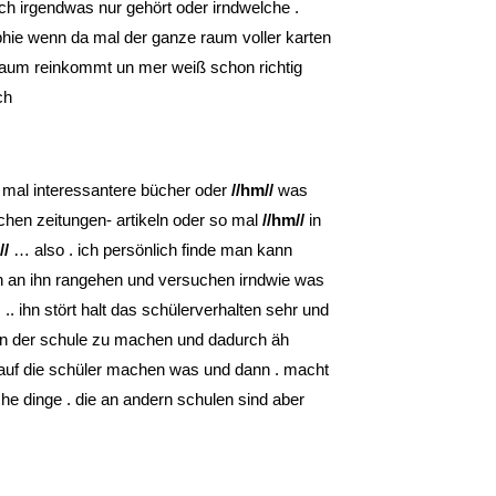
h irgendwas nur gehört oder irndwelche .
ie wenn da mal der ganze raum voller karten
aum reinkommt un mer weiß schon richtig
ch
 mal interessantere bücher oder
//hm//
was
chen zeitungen- artikeln oder so mal
//hm//
in
//
… also . ich persönlich finde man kann
n an ihn rangehen und versuchen irndwie was
. ihn stört halt das schülerverhalten sehr und
 an der schule zu machen und dadurch äh
lauf die schüler machen was und dann . macht
che dinge . die an andern schulen sind aber