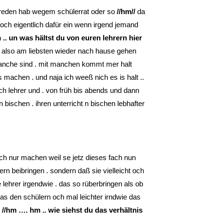
ereden hab wegem schülerrat oder so
//hm//
da
ch och eigentlich dafür ein wenn irgend jemand
 .. un was hältst du von euren lehrern hier
. also am liebsten wieder nach hause gehen
 manche sind . mit manchen kommt mer halt
machen . und naja ich weeß nich es is halt ..
ch lehrer und . von früh bis abends und dann
n bischen . ihren unterricht n bischen lebhafter
ch nur machen weil se jetz dieses fach nun
rn beibringen . sondern daß sie vielleicht och
 lehrer irgendwie . das so rüberbringen als ob
das den schülern och mal leichter irndwie das
o
//hm …. hm .. wie siehst du das verhältnis