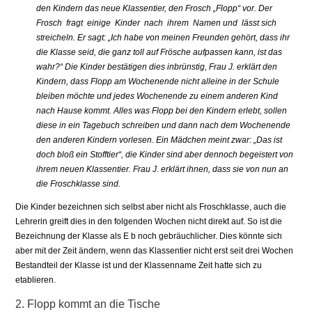
den Kindern das neue Klassentier, den Frosch „Flopp“ vor. Der
Frosch fragt einige Kinder nach ihrem Namen und lässt sich
streicheln. Er sagt: „Ich habe von meinen Freunden gehört, dass ihr
die Klasse seid, die ganz toll auf Frösche aufpassen kann, ist das
wahr?“ Die Kinder bestätigen dies inbrünstig, Frau J. erklärt den
Kindern, dass Flopp am Wochenende nicht alleine in der Schule
bleiben möchte und jedes Wochenende zu einem anderen Kind
nach Hause kommt. Alles was Flopp bei den Kindern erlebt, sollen
diese in ein Tagebuch schreiben und dann nach dem Wochenende
den anderen Kindern vorlesen. Ein Mädchen meint zwar: „Das ist
doch bloß ein Stofftier“, die Kinder sind aber dennoch begeistert von
ihrem neuen Klassentier. Frau J. erklärt ihnen, dass sie von nun an
die Froschklasse sind.
Die Kinder bezeichnen sich selbst aber nicht als Froschklasse, auch die
Lehrerin greift dies in den folgenden Wochen nicht direkt auf. So ist die
Bezeichnung der Klasse als E b noch gebräuchlicher. Dies könnte sich
aber mit der Zeit ändern, wenn das Klassentier nicht erst seit drei Wochen
Bestandteil der Klasse ist und der Klassenname Zeit hatte sich zu
etablieren.
2. Flopp kommt an die Tische