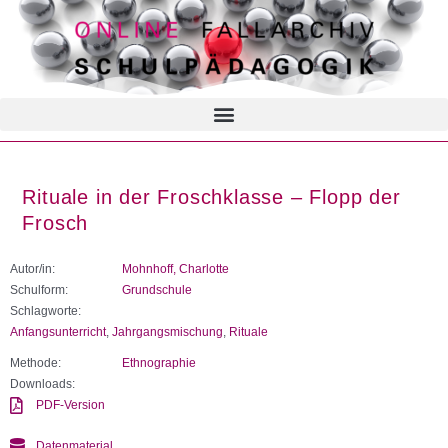
Rituale in der Froschklasse – Flopp der
Frosch
Autor/in:
Mohnhoff, Charlotte
Schulform:
Grundschule
Schlagworte:
Anfangsunterricht
,
Jahrgangsmischung
,
Rituale
Methode:
Ethnographie
Downloads:
PDF-Version
Datenmaterial