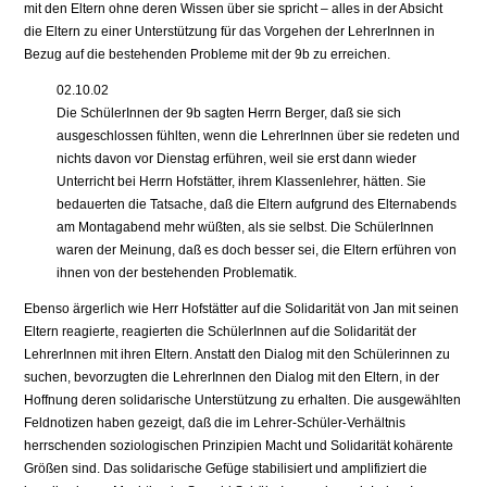
mit den Eltern ohne deren Wissen über sie spricht – alles in der Absicht
die Eltern zu einer Unterstützung für das Vorgehen der LehrerInnen in
Bezug auf die bestehenden Probleme mit der 9b zu erreichen.
02.10.02
Die SchülerInnen der 9b sagten Herrn Berger, daß sie sich
ausgeschlossen fühlten, wenn die LehrerInnen über sie redeten und
nichts davon vor Dienstag erführen, weil sie erst dann wieder
Unterricht bei Herrn Hofstätter, ihrem Klassenlehrer, hätten. Sie
bedauerten die Tatsache, daß die Eltern aufgrund des Elternabends
am Montagabend mehr wüßten, als sie selbst. Die SchülerInnen
waren der Meinung, daß es doch besser sei, die Eltern erführen von
ihnen von der bestehenden Problematik.
Ebenso ärgerlich wie Herr Hofstätter auf die Solidarität von Jan mit seinen
Eltern reagierte, reagierten die SchülerInnen auf die Solidarität der
LehrerInnen mit ihren Eltern. Anstatt den Dialog mit den Schülerinnen zu
suchen, bevorzugten die LehrerInnen den Dialog mit den Eltern, in der
Hoffnung deren solidarische Unterstützung zu erhalten. Die ausgewählten
Feldnotizen haben gezeigt, daß die im Lehrer-Schüler-Verhältnis
herrschenden soziologischen Prinzipien Macht und Solidarität kohärente
Größen sind. Das solidarische Gefüge stabilisiert und amplifiziert die