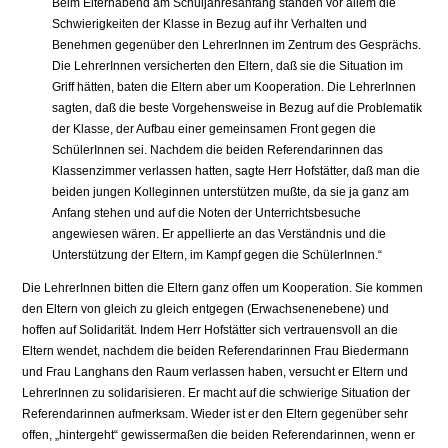
Beim Elternabend am Schuljahresanfang standen vor allem die
Schwierigkeiten der Klasse in Bezug auf ihr Verhalten und
Benehmen gegenüber den LehrerInnen im Zentrum des Gesprächs.
Die LehrerInnen versicherten den Eltern, daß sie die Situation im
Griff hätten, baten die Eltern aber um Kooperation. Die LehrerInnen
sagten, daß die beste Vorgehensweise in Bezug auf die Problematik
der Klasse, der Aufbau einer gemeinsamen Front gegen die
SchülerInnen sei. Nachdem die beiden Referendarinnen das
Klassenzimmer verlassen hatten, sagte Herr Hofstätter, daß man die
beiden jungen Kolleginnen unterstützen mußte, da sie ja ganz am
Anfang stehen und auf die Noten der Unterrichtsbesuche
angewiesen wären. Er appellierte an das Verständnis und die
Unterstützung der Eltern, im Kampf gegen die SchülerInnen.“
Die LehrerInnen bitten die Eltern ganz offen um Kooperation. Sie kommen
den Eltern von gleich zu gleich entgegen (Erwachsenenebene) und
hoffen auf Solidarität. Indem Herr Hofstätter sich vertrauensvoll an die
Eltern wendet, nachdem die beiden Referendarinnen Frau Biedermann
und Frau Langhans den Raum verlassen haben, versucht er Eltern und
LehrerInnen zu solidarisieren. Er macht auf die schwierige Situation der
Referendarinnen aufmerksam. Wieder ist er den Eltern gegenüber sehr
offen, „hintergeht“ gewissermaßen die beiden Referendarinnen, wenn er