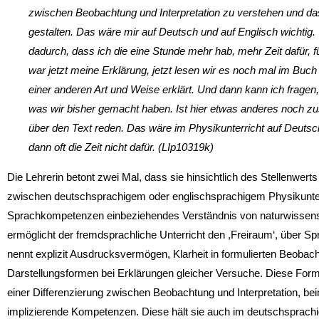
zwischen Beobachtung und Interpretation zu verstehen und das
gestalten. Das wäre mir auf Deutsch und auf Englisch wichtig.
dadurch, dass ich die eine Stunde mehr hab, mehr Zeit dafür, f
war jetzt meine Erklärung, jetzt lesen wir es noch mal im Buch
einer anderen Art und Weise erklärt. Und dann kann ich fragen
was wir bisher gemacht haben. Ist hier etwas anderes noch zus
über den Text reden. Das wäre im Physikunterricht auf Deutsch
dann oft die Zeit nicht dafür. (LIp10319k)
Die Lehrerin betont zwei Mal, dass sie hinsichtlich des Stellenwe
zwischen deutschsprachigem oder englischsprachigem Physikunterri
Sprachkompetenzen einbeziehendes Verständnis von naturwissensch
ermöglicht der fremdsprachliche Unterricht den ,Freiraum‘, über Spr
nennt explizit Ausdrucksvermögen, Klarheit in formulierten Beobac
Darstellungsformen bei Erklärungen gleicher Versuche. Diese Form 
einer Differenzierung zwischen Beobachtung und Interpretation, bein
implizierende Kompetenzen. Diese hält sie auch im deutschsprachig