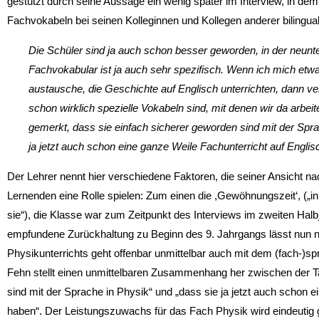
gestützt durch seine Aussage ein wenig später im Interview, in dem 
Fachvokabeln bei seinen Kolleginnen und Kollegen anderer bilinguale
Die Schüler sind ja auch schon besser geworden, in der neunte
Fachvokabular ist ja auch sehr spezifisch. Wenn ich mich etw
austausche, die Geschichte auf Englisch unterrichten, dann ve
schon wirklich spezielle Vokabeln sind, mit denen wir da arbei
gemerkt, dass sie einfach sicherer geworden sind mit der Spr
ja jetzt auch schon eine ganze Weile Fachunterricht auf Engli
Der Lehrer nennt hier verschiedene Faktoren, die seiner Ansicht na
Lernenden eine Rolle spielen: Zum einen die ,Gewöhnungszeit‘, („in
sie“), die Klasse war zum Zeitpunkt des Interviews im zweiten Halbj
empfundene Zurückhaltung zu Beginn des 9. Jahrgangs lässt nun nac
Physikunterrichts geht offenbar unmittelbar auch mit dem (fach-)s
Fehn stellt einen unmittelbaren Zusammenhang her zwischen der Ta
sind mit der Sprache in Physik“ und „dass sie ja jetzt auch schon e
haben“. Der Leistungszuwachs für das Fach Physik wird eindeut