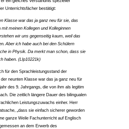
er ein gleiches Verständnis spezieller
r Unterrichtsfächer bestätigt:
n Klasse war das ja ganz neu für sie, das
a mit meinen Kollegen und Kolleginnen
rstehen wir uns gegenseitig kaum, weil das
ten. Aber ich habe auch bei den Schülern
ache in Physik. Da merkt man schon, dass sie
sch haben. (LIp10221k)
ch für den Sprachleistungsstand der
 der neunten Klasse war das ja ganz neu für
ahr des 9. Jahrgangs, die von ihm als legitim
h. Die zeitlich längere Dauer des bilingualen
prachlichen Leistungszuwachs einher. Herr
tsache, „dass sie einfach sicherer geworden
ine ganze Weile Fachunterricht auf Englisch
ig gemessen an dem Erwerb des