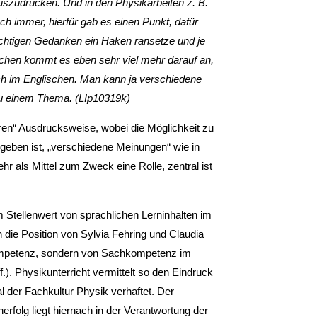
auszudrücken. Und in den Physikarbeiten z. B.
h immer, hierfür gab es einen Punkt, dafür
richtigen Gedanken ein Haken ransetze und je
schen kommt es eben sehr viel mehr darauf an,
alsch im Englischen. Man kann ja verschiedene
u einem Thema. (LIp10319k)
laren“ Ausdrucksweise, wobei die Möglichkeit zu
egeben ist, „verschiedene Meinungen“ wie in
ehr als Mittel zum Zweck eine Rolle, zentral ist
 Stellenwert von sprachlichen Lerninhalten im
h die Position von Sylvia Fehring und Claudia
kompetenz, sondern von Sachkompetenz im
f.). Physikunterricht vermittelt so den Eindruck
l der Fachkultur Physik verhaftet. Der
folg liegt hiernach in der Verantwortung der