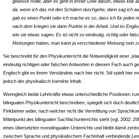
gewisse Rolle, aber es geht in erster Linie darum, etwas klar 
da, wenn ich das mit den Schülern durchgehe, dann sag ich auc
gab es einen Punkt oder ich mache es so, dass ich für jeden 
nach dem kriegen sie dann Punkte in der Arbeit. Und im Engli
wie sie etwas sagen. Es ist nicht so eindeutig, richtig oder f
Meinungen haben, man kann ja verschiedener Meinung sein z
Sie beschreibt für den Physikunterricht die Notwendigkeit einer „k
eindeutig richtigen oder falschen Antworten in diesem Fach auch g
Englisch gibt es ihrem Verständnis nach hier nicht. Stil spielt hier m
jedoch der physikalisch korrekte Inhalt.
Wenngleich beide Lehrkräfte etwas unterschiedliche Positionen zum
bilingualen Physikunterricht beschreiben, spiegelt sich doch deutlic
Finkbeiner wider, nach welcher nicht die Vermittlung von Sprach
Mittelpunkt des bilingualen Sachfachunterrichts steht (vgl. 2002: 25f
eines übersetzten monolingualen Unterrichts und bleibt damit zentra
zwischen Sprache und physikalischem Fachinhalt verbindende Lerner