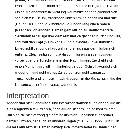
gehört, bleibt an der Schwelle stehen. Eine Hand an der Türklinke,
lehnt er sich in den Raum hinein. Eine Stimme ruft: „Raus!“ Uzman,
einige Meter entfernt in Richtung Raummitte gehend, wendet sich
sogleich zur Tür um, streckt den linken Arm halbhoch vor und ruft:
„Raus!“ Der Junge läßt mehrere Sekunden lang einen hohen
jaulenden Ton ertönen. Uzman geht auf ihn zu, deutet mehrere
Sekunden mit ausgestrecktem Arm und Zeigefinger in Richtung Flur,
schüttelt den Kopf (Nein-Signal) und ruft etwas (unverständlich).
Erneut johlt der Junge laut, während er sich aus dem Türbereich
entfernt. Gleichzeitig springt Ayla vom Flur aus an dem Jungen
vorbei über die Türschwelle in den Raum hinein. Sie dreht sich
einen Moment um, ruft ihm hinterher „Blöder Ochse!“, wendet sich
wieder um und geht weiter. Zur selben Zeit geht Uzman zur
Türschwelle und lehnt sich nach draußen, in die Richtung, in die der
klassenexterne Junge verschwunden ist.
Interpretation
Wieder sind hier Handlungs- und Interaktionsformen zu erkennen, die die
Klassengrenzen fokussieren, nach außen sichern und so konfirmieren.
Nur sind sie hier vorrangig einem bestimmten Einzelnen zugeordnet,
nämlich Uzman, der auch an anderen Tagen (z.B. 19.03.1999, 10h25) in
dieser Form aktiv ist. Uzman bewegt sich immer wieder im Bereich der