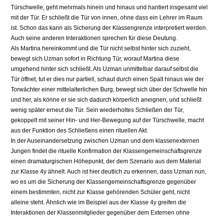
Türschwelle, geht mehrmals hinein und hinaus und hantiert insgesamt viel
mit der Tür. Er schließt die Tür von innen, ohne dass ein Lehrer im Raum
ist. Schon das kann als Sicherung der Klassengrenze interpretiert werden.
Auch seine anderen Interaktionen sprechen für diese Deutung.
Als Martina hereinkommt und die Tür nicht selbst hinter sich zuzieht,
bewegt sich Uzman sofort in Richtung Tür, worauf Martina diese
umgehend hinter sich schließt. Als Uzman unmittelbar darauf selbst die
Tür öffnet, tut er dies nur partiell, schaut durch einen Spalt hinaus wie der
Torwächter einer mittelalterlichen Burg, bewegt sich über der Schwelle hin
und her, als könne er sie sich dadurch körperlich aneignen, und schließt
wenig später erneut die Tür. Sein wiederholtes Schließen der Tür,
gekoppelt mit seiner Hin- und Her-Bewegung auf der Türschwelle, macht
aus der Funktion des Schließens einen rituellen Akt.
In der Auseinandersetzung zwischen Uzman und dem klassenexternen
Jungen findet die rituelle Konfirmation der Klassengemeinschaftsgrenze
einen dramaturgischen Höhepunkt, der dem Szenario aus dem Material
zur Klasse 4y ähnelt. Auch ist hier deutlich zu erkennen, dass Uzman nun,
wo es um die Sicherung der Klassengemeinschaftsgrenze gegenüber
einem bestimmten, nicht zur Klasse gehörenden Schüler geht, nicht
alleine steht. Ähnlich wie im Beispiel aus der Klasse 4y greifen die
Interaktionen der Klassenmitglieder gegenüber dem Externen ohne