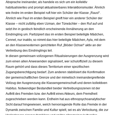
Absprache ineinander, als handele es sich um ein kollektiv
habitualisiertes und prompt aktualisierbares Interaktionsmuster. Ähnlich
wie Andre im ersten Beispiel ruft hier ein Schüler der Klasse „Raus!“.
Ähnlich wie Paul im ersten Beispiel greift hier ein anderer Schüler der
Klasse – nicht zufällig eben Uzman, der Türwächter – den Ruf auf und
setzt ihn in gestisch feindlich erscheinende Annäherung an den
Eindringling um. Partizipiert das im ersten Beispiel beteiligte Mädchen,
Cennet, nur inaktiv, so nimmt das hier beteiligte Mädchen, Ayla, mit dem
an den Klassenexternen gerichteten Ruf „Blöder Ochse!“ aktiv an der
Vertreibung des Eindringlings teil.
In diesen gemeinsam vollzogenen Ritualisierungen der Ausgrenzung wird
zum einen allen Anwesenden signalisiert, wer schuloffiziell zu diesem
Raum gehört und dass dieses Territorium einer spezifischen
Zugangsberechtigung bedarf. Zum anderen stabilisiert die Konfirmation
der gemeinschaftlichen Grenze und der mimetisch ineinandergreifende
Vollzug der Ausgrenzung die Klassengemeinschaft und deren kollektiven
Habitus. Notwendiger Bestandteil beider Vertreibungsszenen ist der
Auftritt des Fremden bzw. der Auftritt eines Akteurs, dem Fremdheit
zugeschrieben werden kann. Erdheim hat aus ethnopsychoanalytischer
Sicht darauf hingewiesen, welch hervorragende Rolle das Fremde in der
Dynamik zwischen Familie und Kultur spielt, sei es als Verlockung, die zur