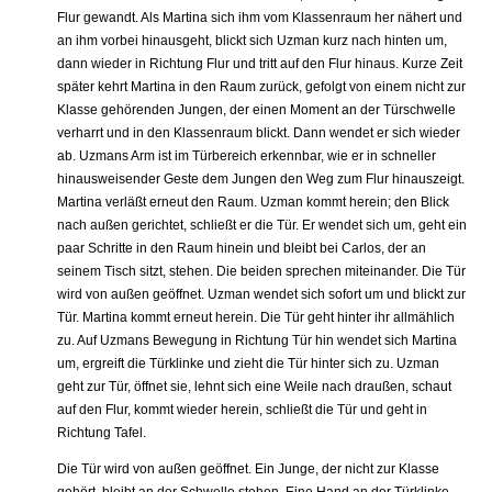
Flur gewandt. Als Martina sich ihm vom Klassenraum her nähert und
an ihm vorbei hinausgeht, blickt sich Uzman kurz nach hinten um,
dann wieder in Richtung Flur und tritt auf den Flur hinaus. Kurze Zeit
später kehrt Martina in den Raum zurück, gefolgt von einem nicht zur
Klasse gehörenden Jungen, der einen Moment an der Türschwelle
verharrt und in den Klassenraum blickt. Dann wendet er sich wieder
ab. Uzmans Arm ist im Türbereich erkennbar, wie er in schneller
hinausweisender Geste dem Jungen den Weg zum Flur hinauszeigt.
Martina verläßt erneut den Raum. Uzman kommt herein; den Blick
nach außen gerichtet, schließt er die Tür. Er wendet sich um, geht ein
paar Schritte in den Raum hinein und bleibt bei Carlos, der an
seinem Tisch sitzt, stehen. Die beiden sprechen miteinander. Die Tür
wird von außen geöffnet. Uzman wendet sich sofort um und blickt zur
Tür. Martina kommt erneut herein. Die Tür geht hinter ihr allmählich
zu. Auf Uzmans Bewegung in Richtung Tür hin wendet sich Martina
um, ergreift die Türklinke und zieht die Tür hinter sich zu. Uzman
geht zur Tür, öffnet sie, lehnt sich eine Weile nach draußen, schaut
auf den Flur, kommt wieder herein, schließt die Tür und geht in
Richtung Tafel.
Die Tür wird von außen geöffnet. Ein Junge, der nicht zur Klasse