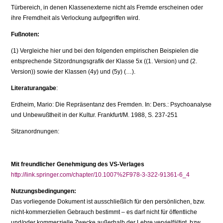
Türbereich, in denen Klassenexterne nicht als Fremde erscheinen oder
ihre Fremdheit als Verlockung aufgegriffen wird.
Fußnoten:
(1) Vergleiche hier und bei den folgenden empirischen Beispielen die
entsprechende Sitzordnungsgrafik der Klasse 5x ((1. Version) und (2.
Version)) sowie der Klassen (4y) und (5y) (…).
Literaturangabe
:
Erdheim, Mario: Die Repräsentanz des Fremden. In: Ders.: Psychoanalyse
und Unbewußtheit in der Kultur. Frankfurt/M. 1988, S. 237-251
Sitzanordnungen:
Mit freundlicher Genehmigung des VS-Verlages
http://link.springer.com/chapter/10.1007%2F978-3-322-91361-6_4
Nutzungsbedingungen:
Das vorliegende Dokument ist ausschließlich für den persönlichen, bzw.
nicht-kommerziellen Gebrauch bestimmt – es darf nicht für öffentliche
und/oder kommerzielle Zwecke außerhalb der Lehre vervielfältigt, bzw.