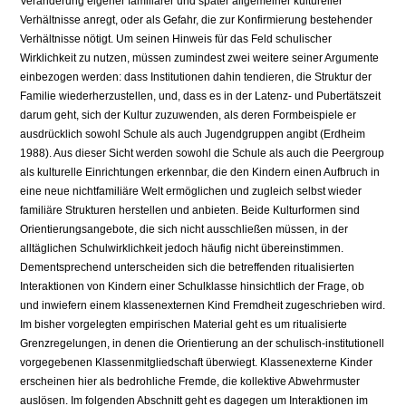
Veränderung eigener familiärer und später allgemeiner kultureller
Verhältnisse anregt, oder als Gefahr, die zur Konfirmierung bestehender
Verhältnisse nötigt. Um seinen Hinweis für das Feld schulischer
Wirklichkeit zu nutzen, müssen zumindest zwei weitere seiner Argumente
einbezogen werden: dass Institutionen dahin tendieren, die Struktur der
Familie wiederherzustellen, und, dass es in der Latenz- und Pubertätszeit
darum geht, sich der Kultur zuzuwenden, als deren Formbeispiele er
ausdrücklich sowohl Schule als auch Jugendgruppen angibt (Erdheim
1988). Aus dieser Sicht werden sowohl die Schule als auch die Peergroup
als kulturelle Einrichtungen erkennbar, die den Kindern einen Aufbruch in
eine neue nichtfamiliäre Welt ermöglichen und zugleich selbst wieder
familiäre Strukturen herstellen und anbieten. Beide Kulturformen sind
Orientierungsangebote, die sich nicht ausschließen müssen, in der
alltäglichen Schulwirklichkeit jedoch häufig nicht übereinstimmen.
Dementsprechend unterscheiden sich die betreffenden ritualisierten
Interaktionen von Kindern einer Schulklasse hinsichtlich der Frage, ob
und inwiefern einem klassenexternen Kind Fremdheit zugeschrieben wird.
Im bisher vorgelegten empirischen Material geht es um ritualisierte
Grenzregelungen, in denen die Orientierung an der schulisch-institutionell
vorgegebenen Klassenmitgliedschaft überwiegt. Klassenexterne Kinder
erscheinen hier als bedrohliche Fremde, die kollektive Abwehrmuster
auslösen. Im folgenden Abschnitt geht es dagegen um Interaktionen im