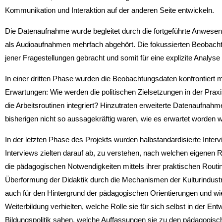
Kommunikation und Interaktion auf der an­deren Seite entwickeln.
Die Datenaufnahme wurde begleitet durch die fortgeführte Anwesen
als Audioaufnahmen mehrfach abgehört. Die fokussierten Beobachtu
jener Fragestellungen gebracht und somit für eine explizite Analyse
In einer dritten Phase wurden die Beobachtungsdaten konfrontiert 
Erwartungen: Wie werden die politi­schen Zielsetzungen in der Prax
die Arbeitsroutinen integriert? Hinzutraten erweiterte Datenaufnah
bisherigen nicht so aussagekräftig waren, wie es erwartet worden w
In der letzten Phase des Projekts wurden halbstandardisierte Inter
Interviews zielten darauf ab, zu ver­stehen, nach welchen eigenen 
die pädagogischen Notwendigkeiten mittels ihrer praktischen Routin
Überformung der Didaktik durch die Mechanismen der Kulturindustrie
auch für den Hintergrund der pädagogischen Orientierungen und wi
Weiterbildung verhielten, welche Rolle sie für sich selbst in der En
Bildungspolitik sahen, welche Auffassungen sie zu den pädagogis