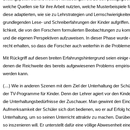
welche Quellen sie für ihre Arbeit nutzten, welche Musterbeispiele f
diese adaptierten, wie sie zu Lehrstrategien und Lernschwierigkeite
grundlegenden Lese- und Schreiberfahrun­gen der Kinder aufgriffen.
lichkeit, die von den Forschern formulierten Beobachtungen zu komme
und die eigenen Perspektiven aufzu­weisen. In dieser Phase wurde
recht erhalten, so dass die Forscher auch weiterhin in die Probleme
Mit Rückgriff auf diesen breiten Erfahrungshintergrund seien einige 
denen die Reichweite des bereits aufgewiesenen Problems empirisch
werden kann.
(…) Wie in anderen Szenen mit dem Ziel der Unterhaltung der Schüle
der TV-Programme für Kinder. Denn der Lehrer agiert vor den Kinde
die Unterhaltungsbedürfnisse der Zuschauer. Man gewinnt den Ein­d
Aufmerksamkeit der Schüler sich dort bedienen, wo er auf Erfolg hof
Unterhaltung, um so seinen Unterricht attraktiv zu machen. Darüber v
so inszenieren will. Er unterstellt dafür eine völlige Abwesenheit ei