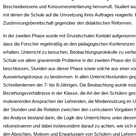
Bescheidwissens und Konsumerorientierung her­vorruft. Studiert w
mit denen die Schule auf die Umsetzung ihres Auftrages reagierte. H
Zustimmungsbereitschaft gegenüber den didaktischen Reformen.
In der zweiten Phase wurde mit Grundschulen Kontakt aufgenomme
dass die Forscher regelmäßig an den pädago­gischen Konferenzen 
erhalten, Unterricht zu besuchen, Beobachtungsprotokolle zu ver
Schule vor allem gravierende Probleme in der zweiten Phase der 
beschlossen, Stunden aus dieser Phase sowie solche aus einer v
Auswertungskorpus zu bestimmen. In allen Unterrichtsstunden gin
Schreibenlernen der 7- bis 8-Jährigen. Die Be­obachtung wurde ins
Beziehungsverhältnisse in der Klasse, die Art der den Schülern gest
motivierenden Ansprachen der Lehrenden, die Mediennutzung im U
der Stunden und die Relation zwischen den curricularen Vorgaben f
der Analyse bestand darin, die Logik des Unterrichtens unter dies
rekonstruieren und dabei insbesondere darauf zu achten, wie sic
den Absichten, Motiven und Erwartungen von Schülern und Lehrern 