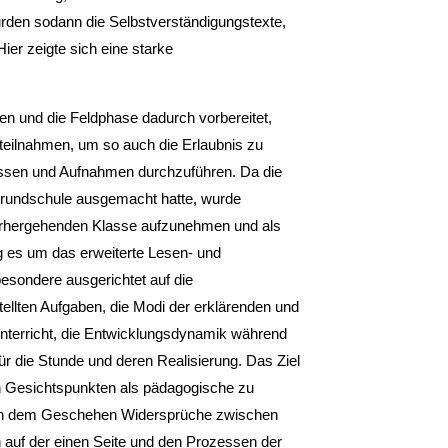
urden sodann die Selbstverständigungstexte,
ier zeigte sich eine starke
n und die Feldphase dadurch vorbereitet,
teilnahmen, um so auch die Erlaubnis zu
fassen und Aufnahmen durchzuführen. Da die
Grundschule ausgemacht hatte, wurde
orhergehenden Klasse aufzunehmen und als
g es um das erweiterte Lesen- und
besondere ausgerichtet auf die
ellten Aufgaben, die Modi der erklä­renden und
nterricht, die Entwicklungsdynamik während
ür die Stunde und deren Realisierung. Das Ziel
en Gesichtspunkten als pädagogische zu
h in dem Geschehen Widersprüche zwischen
auf der ei­nen Seite und den Prozessen der