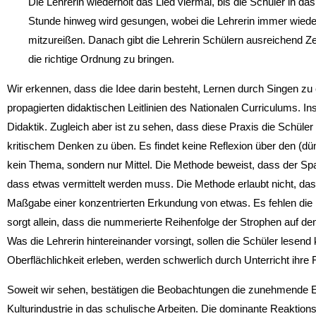
Die Lehrerin wiederholt das Lied viermal, bis die Schüler in
Stunde hinweg wird gesungen, wobei die Lehrerin immer wie­de
mitzureißen. Danach gibt die Lehrerin Schülern ausreichend Zei
die richtige Ordnung zu bringen.
Wir erkennen, dass die Idee darin besteht, Lernen durch Singen zu 
propagierten didaktischen Leit­linien des Nationalen Curriculums. Ins
Didaktik. Zugleich aber ist zu sehen, dass diese Praxis die Schüler 
kritischem Denken zu üben. Es findet keine Reflexion über den (dümm
kein Thema, sondern nur Mittel. Die Methode beweist, dass der Sp
dass etwas vermittelt werden muss. Die Methode erlaubt nicht, d
Maßgabe einer konzentrierten Erkundung von etwas. Es fehlen die I
sorgt allein, dass die nummerierte Reihenfolge der Strophen auf de
Was die Lehrerin hintereinander vorsingt, sollen die Schüler lesend k
Oberflächlichkeit erleben, werden schwerlich durch Unterricht ihre
Soweit wir sehen, bestätigen die Beobachtungen die zunehmende
Kulturindustrie in das schulische Arbeiten. Die dominante Reaktions