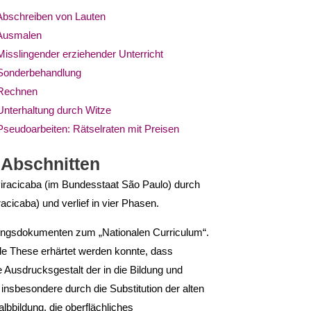
Abschreiben von Lauten
 Ausmalen
isslingender erziehender Unterricht
 Sonderbehandlung
 Rechnen
Unterhaltung durch Witze
seudoarbeiten: Rätselraten mit Preisen
n Abschnitten
iracicaba (im Bundesstaat São Paulo) durch
cicaba) und verlief in vier Phasen.
anungs­dokumenten zum „Nationalen Curriculum“.
nde These erhärtet werden konnte, dass
Aus­drucksgestalt der in die Bildung und
 insbesondere durch die Substitution der alten
lbbil­dung, die oberflächliches