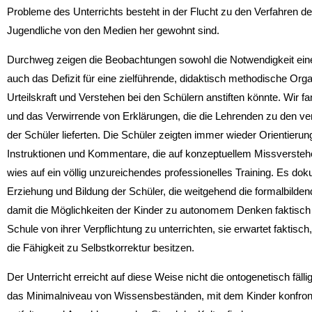
Probleme des Un­terrichts besteht in der Flucht zu den Verfahren de
Jugendliche von den Medien her gewohnt sind.
Durchweg zeigen die Beobachtungen sowohl die Notwendigkeit ein
auch das Defizit für eine zielführende, didaktisch methodische Orga
Urteilskraft und Verstehen bei den Schülern anstiften könnte. Wir fan
und das Verwirrende von Erklä­rungen, die die Lehrenden zu den ve
der Schüler lieferten. Die Schüler zeigten immer wieder Orientie­ru
Instruktionen und Kommentare, die auf konzeptuellem Missverstehe
wies auf ein völlig unzureichendes professionelles Training. Es dok
Erziehung und Bildung der Schüler, die weitgehend die formalbilde
damit die Möglichkeiten der Kinder zu autonomem Denken faktisch un
Schule von ihrer Verpflichtung zu unter­richten, sie erwartet faktisc
die Fähigkeit zu Selbstkorrektur besitzen.
Der Unterricht erreicht auf diese Weise nicht die ontogenetisch fäl
das Minimalniveau von Wis­sensbeständen, mit dem Kinder konfront