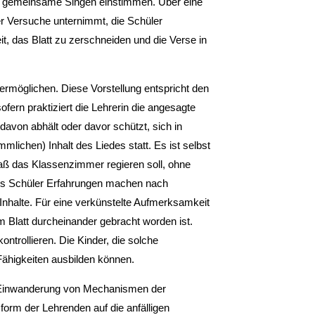
 das gemeinsame Singen einstimmen. Über eine
r Versuche unternimmt, die Schüler
t, das Blatt zu zer­schneiden und die Verse in
er­möglichen. Diese Vorstellung entspricht den
ofern praktiziert die Lehrerin die ange­sagte
da­von abhält oder davor schützt, sich in
lichen) Inhalt des Liedes statt. Es ist selbst
aß das Klassenzimmer regieren soll, ohne
ass Schüler Erfahrungen machen nach
nhalte. Für eine ver­künstelte Aufmerksamkeit
m Blatt durcheinander gebracht worden ist.
ontrollieren. Die Kinder, die solche
 Fähigkeiten ausbilden können.
 Einwande­rung von Mechanismen der
form der Lehrenden auf die anfälligen