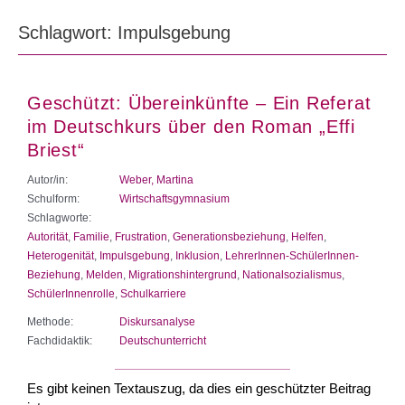
Schlagwort: Impulsgebung
Geschützt: Übereinkünfte – Ein Referat
im Deutschkurs über den Roman „Effi
Briest“
Autor/in:
Weber, Martina
Schulform:
Wirtschaftsgymnasium
Schlagworte:
Autorität
,
Familie
,
Frustration
,
Generationsbeziehung
,
Helfen
,
Heterogenität
,
Impulsgebung
,
Inklusion
,
LehrerInnen-SchülerInnen-
Beziehung
,
Melden
,
Migrationshintergrund
,
Nationalsozialismus
,
SchülerInnenrolle
,
Schulkarriere
Methode:
Diskursanalyse
Fachdidaktik:
Deutschunterricht
Es gibt keinen Textauszug, da dies ein geschützter Beitrag