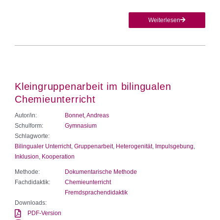
Weiterlesen
Kleingruppenarbeit im bilingualen
Chemieunterricht
Autor/in:
Bonnet, Andreas
Schulform:
Gymnasium
Schlagworte:
Bilingualer Unterricht
,
Gruppenarbeit
,
Heterogenität
,
Impulsgebung
,
Inklusion
,
Kooperation
Methode:
Dokumentarische Methode
Fachdidaktik:
Chemieunterricht
Fremdsprachendidaktik
Downloads:
PDF-Version