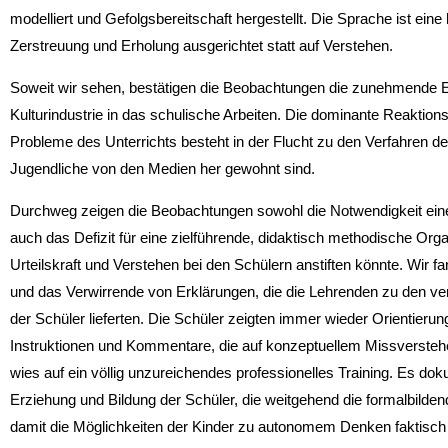
modelliert und Gefolgsbereitschaft hergestellt. Die Sprache ist eine h
Zerstreuung und Erholung ausgerichtet statt auf Verstehen.
Soweit wir sehen, bestätigen die Beobachtungen die zunehmende
Kulturindustrie in das schulische Arbeiten. Die dominante Reaktions
Probleme des Un­terrichts besteht in der Flucht zu den Verfahren de
Jugendliche von den Medien her gewohnt sind.
Durchweg zeigen die Beobachtungen sowohl die Notwendigkeit ein
auch das Defizit für eine zielführende, didaktisch methodische Orga
Urteilskraft und Verstehen bei den Schülern anstiften könnte. Wir fan
und das Verwirrende von Erklä­rungen, die die Lehrenden zu den ve
der Schüler lieferten. Die Schüler zeigten immer wieder Orientie­ru
Instruktionen und Kommentare, die auf konzeptuellem Missverstehe
wies auf ein völlig unzureichendes professionelles Training. Es dok
Erziehung und Bildung der Schüler, die weitgehend die formalbilde
damit die Möglichkeiten der Kinder zu autonomem Denken faktisch un