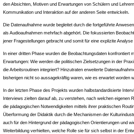
den Absichten, Motiven und Erwartungen von Schülern und Lehrern 
Kommunikation und Interaktion auf der an­deren Seite entwickeln.
Die Datenaufnahme wurde begleitet durch die fortgeführte Anwesen
als Audioaufnahmen mehrfach abgehört. Die fokussierten Beobachtu
jener Fragestellungen gebracht und somit für eine explizite Analyse
In einer dritten Phase wurden die Beobachtungsdaten konfrontiert 
Erwartungen: Wie werden die politi­schen Zielsetzungen in der Prax
die Arbeitsroutinen integriert? Hinzutraten erweiterte Datenaufnah
bisherigen nicht so aussagekräftig waren, wie es erwartet worden w
In der letzten Phase des Projekts wurden halbstandardisierte Inter
Interviews zielten darauf ab, zu ver­stehen, nach welchen eigenen 
die pädagogischen Notwendigkeiten mittels ihrer praktischen Routin
Überformung der Didaktik durch die Mechanismen der Kulturindustrie
auch für den Hintergrund der pädagogischen Orientierungen und wi
Weiterbildung verhielten, welche Rolle sie für sich selbst in der En