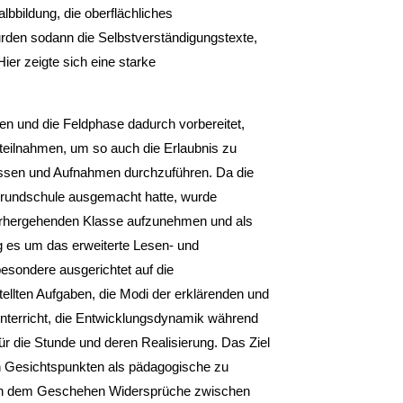
lbbil­dung, die oberflächliches
urden sodann die Selbstverständigungstexte,
ier zeigte sich eine starke
n und die Feldphase dadurch vorbereitet,
teilnahmen, um so auch die Erlaubnis zu
fassen und Aufnahmen durchzuführen. Da die
Grundschule ausgemacht hatte, wurde
orhergehenden Klasse aufzunehmen und als
g es um das erweiterte Lesen- und
besondere ausgerichtet auf die
ellten Aufgaben, die Modi der erklä­renden und
nterricht, die Entwicklungsdynamik während
ür die Stunde und deren Realisierung. Das Ziel
en Gesichtspunkten als pädagogische zu
h in dem Geschehen Widersprüche zwischen