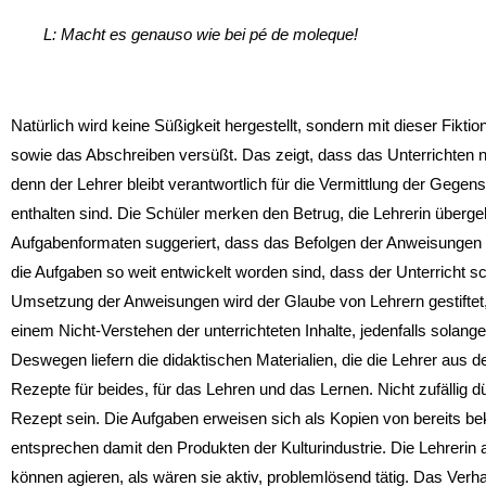
L: Macht es genauso wie bei pé de moleque!
Natürlich wird keine Süßigkeit hergestellt, sondern mit dieser Fikt
sowie das Abschreiben versüßt. Das zeigt, dass das Unterrichten ni
denn der Lehrer bleibt verantwortlich für die Vermittlung der Gegens
enthalten sind. Die Schüler merken den Betrug, die Lehrerin überg
Auf­gabenformaten suggeriert, dass das Befolgen der Anweisungen de
die Aufgaben so weit entwickelt wor­den sind, dass der Unterricht sc
Umsetzung der Anweisungen wird der Glaube von Lehrern gestiftet,
einem Nicht-Verstehen der unterrichte­ten Inhalte, jedenfalls solang
Deswegen liefern die didaktischen Materialien, die die Lehrer aus
Rezepte für beides, für das Lehren und das Lernen. Nicht zufällig 
Rezept sein. Die Aufgaben erweisen sich als Kopien von bereits be
entsprechen damit den Produkten der Kultur­industrie. Die Lehrerin a
kön­nen agieren, als wären sie aktiv, problemlösend tätig. Das Verha