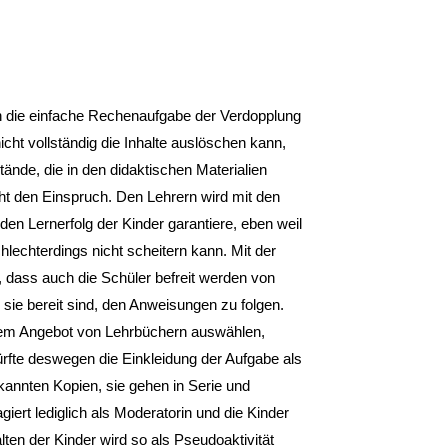
ion die ein­fache Rechenaufgabe der Verdopplung
cht vollständig die Inhalte auslöschen kann,
tände, die in den didaktischen Materialien
eht den Einspruch. Den Lehrern wird mit den
n Lerner­folg der Kinder garantiere, eben weil
hlechterdings nicht scheitern kann. Mit der
 dass auch die Schüler befreit werden von
e sie bereit sind, den Anweisungen zu folgen.
 dem An­gebot von Lehrbüchern auswählen,
dürfte deswegen die Einkleidung der Aufgabe als
kannten Kopien, sie gehen in Serie und
giert lediglich als Moderatorin und die Kinder
lten der Kin­der wird so als Pseudoaktivität