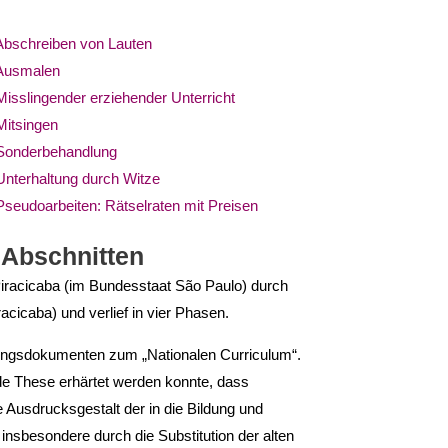
Abschreiben von Lauten
 Ausmalen
isslingender erziehender Unterricht
Mitsingen
 Sonderbehandlung
Unterhaltung durch Witze
seudoarbeiten: Rätselraten mit Preisen
n Abschnitten
iracicaba (im Bundesstaat São Paulo) durch
cicaba) und verlief in vier Phasen.
anungs­dokumenten zum „Nationalen Curriculum“.
nde These erhärtet werden konnte, dass
Aus­drucksgestalt der in die Bildung und
 insbesondere durch die Substitution der alten