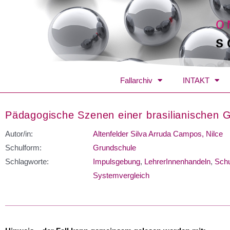
Fallarchiv
INTAKT
Pädagogische Szenen einer brasilianischen 
Autor/in:
Altenfelder Silva Arruda Campos, Nilce
Schulform:
Grundschule
Schlagworte:
Impulsgebung
,
LehrerInnenhandeln
,
Schu
Systemvergleich