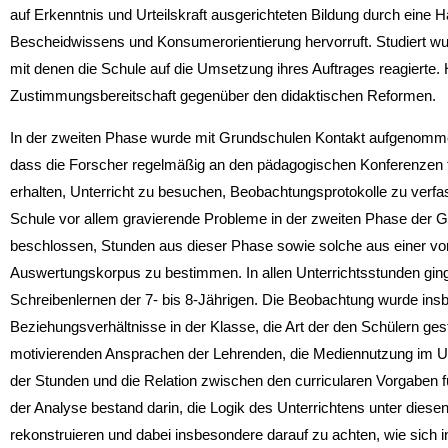
auf Erkenntnis und Urteilskraft ausgerichteten Bildung durch eine Ha
Bescheidwissens und Konsumerorientierung her­vorruft. Studiert w
mit denen die Schule auf die Umsetzung ihres Auftrages reagierte. H
Zustimmungsbereitschaft gegenüber den didaktischen Reformen.
In der zweiten Phase wurde mit Grundschulen Kontakt aufgenomme
dass die Forscher regelmäßig an den pädago­gischen Konferenzen 
erhalten, Unterricht zu besuchen, Beobachtungsprotokolle zu ver
Schule vor allem gravierende Probleme in der zweiten Phase der 
beschlossen, Stunden aus dieser Phase sowie solche aus einer v
Auswertungskorpus zu bestimmen. In allen Unterrichtsstunden gin
Schreibenlernen der 7- bis 8-Jährigen. Die Be­obachtung wurde ins
Beziehungsverhältnisse in der Klasse, die Art der den Schülern gest
motivierenden Ansprachen der Lehrenden, die Mediennutzung im U
der Stunden und die Relation zwischen den curricularen Vorgaben f
der Analyse bestand darin, die Logik des Unterrichtens unter dies
rekonstruieren und dabei insbesondere darauf zu achten, wie sic