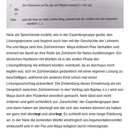
Nele als Sprechende erzählt, wie in der Expertengruppe geübt, den
Lösungsprozess und beginnt auch hier mit der Geschichte der Lehrerin;
Pia und Maya sind ihre Zuhörerinnen. Maya kritisiert Pias Verhalten und
erinnert sie damit an ihre Rolle als Zuhörerin für Neles Ausführungen. Ein
ähnliches Hantieren mit Würfeln ist in der ersten Phase der
Lösungsfindung nie kritisiert worden; eventuell, da es durchaus noch
legitim war, sich im Zuhörerstatus gedanklich mit einer eigenen Lösung zu
beschäftigen, während ein anderes Kind schon mal einen
Lösungsvorschlag präsen­tiert. Die Einbindung dieser Ermahnung als ein
Gespräch zwischen Zuhörerinnen in den Vortrag (als Byplay, s.o.) wird von
Maya durch den Flüsterton kenntlich ge­macht. Nele lässt sich nicht
irritieren und geht schließlich zur „Geschichte“ der Expertengruppe über
und dann haben wir überlegt/ wie die sich des merken können\ da haben
wir ganz doll über
legt
und über
legt
. Es schließt sich eine lange Erklärung
an, in der Nele die konkreten Würfel eindringlich als Argumentationsmittel
einbe­zieht und in der Pia und Maya lediglich durch Hörersignale