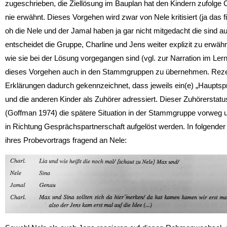
zugeschrieben, die Ziellösung im Bauplan hat den Kindern zufolge 
nie erwähnt. Dieses Vorgehen wird zwar von Nele kritisiert (ja das
oh die Nele und der Jamal haben ja gar nicht mitgedacht die sind a
entscheidet die Gruppe, Charline und Jens weiter ex­plizit zu erwäh
wie sie bei der Lösung vorgegangen sind (vgl. zur Narration im L
dieses Vorgehen auch in den Stammgruppen zu übernehmen. Rezepti
Erklärungen dadurch gekennzeichnet, dass jeweils ein(e) „Hauptspr
und die anderen Kinder als Zuhörer adressiert. Dieser Zuhörersta
(Goffman 1974) die spätere Situation in der Stammgruppe vorweg un
in Richtung Gesprächspartnerschaft aufgelöst werden. In folgende
ihres Probevortrags fragend an Nele: