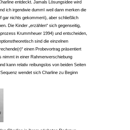
Charline entdeckt. Jamals Lösungsidee wird
 find ich irgendwie dumm\ weil dann merken die
uf gar nichts gekommen\), aber schließlich
nen. Die Kinder „erzählen“ sich gegenseitig,
ernprozess Krummheuer 1994) und ent­scheiden,
ons­theoretisch sind die einzelnen
echende(r)“ einen Probevortrag präsentiert
tus nimmt in einer Rahmenverschiebung
d kann relativ reibungslos von beiden Seiten
r Sequenz wendet sich Charline zu Beginn