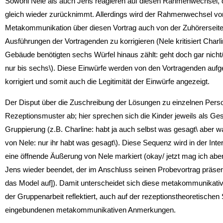
Sowohl Nele als auch Jens reagieren auf diesen Rahmenwechsel, 
gleich wieder zurücknimmt. Allerdings wird der Rahmenwechsel von 
Metakommunikation über diesen Vortrag auch von der Zuhörerseite 
Ausführungen der Vortragenden zu korrigieren (Nele kritisiert Charlin
Gebäude benötigten sechs Würfel hinaus zählt: geht doch gar nicht/
nur bis sechs\). Diese Einwürfe werden von den Vortragenden aufge
korrigiert und somit auch die Legitimität der Einwürfe angezeigt.
Der Disput über die Zuschreibung der Lösungen zu einzelnen Perso
Rezeptionsmuster ab; hier sprechen sich die Kinder jeweils als G
Gruppierung (z.B. Charline: habt ja auch selbst was gesagt\ aber w
von Nele: nur ihr habt was gesagt\). Diese Sequenz wird in der In
eine öffnende Äußerung von Nele markiert (okay/ jetzt mag ich abe
Jens wieder beendet, der im Anschluss seinen Probevortrag präsentie
das Model auf]). Damit unterscheidet sich diese metakommunikat
der Gruppenarbeit reflektiert, auch auf der rezeptionstheoretischen
eingebundenen meta­kommunikativen Anmerkungen.