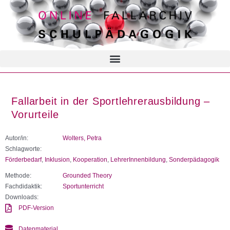
Fallarbeit in der Sportlehrerausbildung –
Vorurteile
Autor/in:
Wolters, Petra
Schlagworte:
Förderbedarf
,
Inklusion
,
Kooperation
,
LehrerInnenbildung
,
Sonderpädagogik
Methode:
Grounded Theory
Fachdidaktik:
Sportunterricht
Downloads:
PDF-Version
Datenmaterial