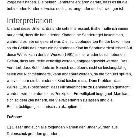
vorgestellt haben. Die beiden Lehrkräfte erklären darauf, dass es für die
behinderten Kinder teilweise noch anstrengender und schwieriger ist.
Interpretation
Ich fand diese Unterrichtsstunde sehr interessant. Bisher hatte ich immer
nur erlebt, dass die behinderten Kinder eine Sonderregel bekommen,
während es hier umgekehrt war. Die nicht behinderten Kinder bekommen
so ein Gefühl dafür, was ein behindertes Kind im Sportunterricht leistet. Auf
diese Weise kann der bei Wurzel (1991) immer wieder beschriebenen
Gefahr, dass Vorurteile verfestigt werden, entgegengewirkt werden. Das
Vorurteil, dass Behinderte im Bereich des Sports nicht so leistungsfähig
seien wie Nichtbehinderte, kann abgebaut werden, da die Schüler spüren,
wie viel mehr ein behindertes Kind leisten muss. Dem Problem, das
Wurzel (1991) beschreibt, dass Nichtbehinderte zu Behinderten gemacht
werden, wird hier durch das Prinzip der Freiwilligkeit begegnet. Man kann
sich so dem Ziel nähern, die Vielfalt erfahren zu lassen und die
Beeinträchtigung solidarisch zu akzeptieren.
Fußnote:
[1] Dieser und auch alle folgenden Namen der Kinder wurden aus
Datenschutzgründen geändert.