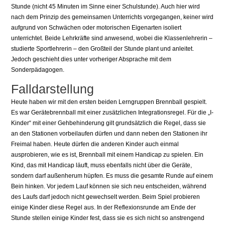
Stunde (nicht 45 Minuten im Sinne einer Schulstunde). Auch hier wird
nach dem Prinzip des gemeinsamen Unterrichts vorgegangen, keiner wird
aufgrund von Schwächen oder motorischen Eigenarten isoliert
unterrichtet. Beide Lehrkräfte sind anwesend, wobei die Klassenlehrerin –
studierte Sportlehrerin – den Großteil der Stunde plant und anleitet.
Jedoch geschieht dies unter vorheriger Absprache mit dem
Sonderpädagogen.
Falldarstellung
Heute haben wir mit den ersten beiden Lerngruppen Brennball gespielt.
Es war Gerätebrennball mit einer zusätzlichen Integrationsregel. Für die „I-
Kinder“ mit einer Gehbehinderung gilt grundsätzlich die Regel, dass sie
an den Stationen vorbeilaufen dürfen und dann neben den Stationen ihr
Freimal haben. Heute dürfen die anderen Kinder auch einmal
ausprobieren, wie es ist, Brennball mit einem Handicap zu spielen. Ein
Kind, das mit Handicap läuft, muss ebenfalls nicht über die Geräte,
sondern darf außenherum hüpfen. Es muss die gesamte Runde auf einem
Bein hinken. Vor jedem Lauf können sie sich neu entscheiden, während
des Laufs darf jedoch nicht gewechselt werden. Beim Spiel probieren
einige Kinder diese Regel aus. In der Reflexionsrunde am Ende der
Stunde stellen einige Kinder fest, dass sie es sich nicht so anstrengend