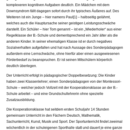
komplexeren kognitiven Aufgaben deutlich. Ein Mädchen mit dem
Downsyndrom fällt dagegen sofort durch ihr typisches Äußeres auf. Des
Weiteren ist ein Junge – hier namens Paul[1] – halbseitig gelähmt,
welches auch die Hauptursache seiner geistigen Leistungsschwäche
darstellt. Ein Schüler – hier Tom genannt – ist ein „Wiederholer“ aus einer
Regelklasse der B.-Schule und dementsprechend ein Jahr älter als die
anderen Kinder. In seiner ehemaligen Klasse ist er durch negatives
Sozialverhalten aufgefallen und hat nach Aussage des Sonderpädagogen
außerdem eine Lernschwäche, ohne hierfür aber einen ausgewiesenen
Förderbedarf zu beanspruchen. Er ist seinen Mitschülern körperlich
deutlich überlegen.
Der Unterricht erfolgt in pädagogischer Doppelbesetzung: Die Kinder
haben zwei Klassenlehrer; einen Sonderpädagogen von der Montessori-
Schule – welcher jedoch Vollzeit mit der Kooperationsklasse an der B.-
Schule arbeitet – und eine Grundschullehrerin ohne spezielle
Zusatzausbildung.
Die Kooperationsklasse hat seitdem ersten Schuljahr 14 Stunden
gemeinsam Unterricht in den Fächern Deutsch, Mathematik,
Sachunterricht, Kunst, Musik und Sport. Der Sportunterricht findet zweimal
wöchentlich in der schuleigenen Sporthalle statt und dauert je eine ganze