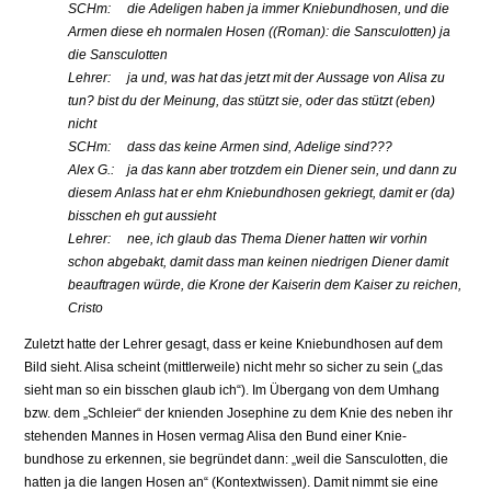
SCHm: die Adeligen haben ja immer Kniebundhosen, und die
Armen diese eh normalen Hosen ((Roman): die Sansculotten) ja
die Sansculotten
Lehrer: ja und, was hat das jetzt mit der Aussage von Alisa zu
tun? bist du der Meinung, das stützt sie, oder das stützt (eben)
nicht
SCHm: dass das keine Armen sind, Adelige sind???
Alex G.: ja das kann aber trotzdem ein Diener sein, und dann zu
diesem Anlass hat er ehm Kniebundhosen gekriegt, damit er (da)
bisschen eh gut aussieht
Lehrer: nee, ich glaub das Thema Diener hatten wir vorhin
schon abgebakt, damit dass man keinen niedrigen Diener damit
beauftragen würde, die Krone der Kaiserin dem Kaiser zu reichen,
Cristo
Zuletzt hatte der Lehrer gesagt, dass er keine Kniebundhosen auf dem
Bild sieht. Alisa scheint (mittlerweile) nicht mehr so sicher zu sein („das
sieht man so ein bisschen glaub ich“). Im Übergang von dem Umhang
bzw. dem „Schleier“ der knienden Josephine zu dem Knie des neben ihr
stehenden Mannes in Hosen vermag Alisa den Bund einer Knie-
bundhose zu erkennen, sie begründet dann: „weil die Sansculotten, die
hatten ja die langen Hosen an“ (Kontextwissen). Damit nimmt sie eine