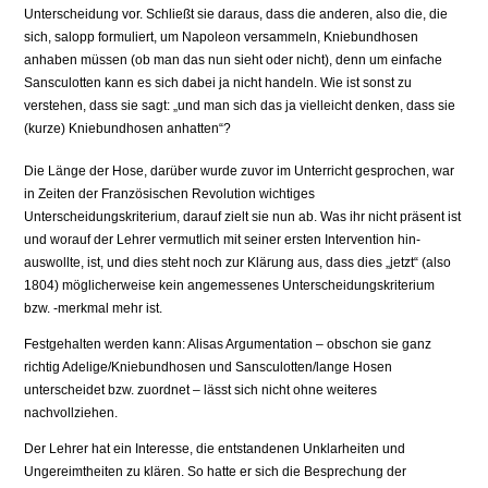
Unterscheidung vor. Schließt sie daraus, dass die anderen, also die, die
sich, salopp formuliert, um Napoleon versammeln, Kniebundhosen
anhaben müssen (ob man das nun sieht oder nicht), denn um einfache
Sansculotten kann es sich dabei ja nicht handeln. Wie ist sonst zu
verstehen, dass sie sagt: „und man sich das ja vielleicht denken, dass sie
(kurze) Kniebundhosen anhatten“?
Die Länge der Hose, darüber wurde zuvor im Unterricht gesprochen, war
in Zeiten der Französischen Revolution wichtiges
Unterscheidungskriterium, darauf zielt sie nun ab. Was ihr nicht präsent ist
und worauf der Lehrer vermutlich mit seiner ersten Intervention hin-
auswollte, ist, und dies steht noch zur Klärung aus, dass dies „jetzt“ (also
1804) möglicherweise kein angemessenes Unterscheidungskriterium
bzw. -merkmal mehr ist.
Festgehalten werden kann: Alisas Argumentation – obschon sie ganz
richtig Adelige/Kniebundhosen und Sansculotten/lange Hosen
unterscheidet bzw. zuordnet – lässt sich nicht ohne weiteres
nachvollziehen.
Der Lehrer hat ein Interesse, die entstandenen Unklarheiten und
Ungereimtheiten zu klären. So hatte er sich die Besprechung der