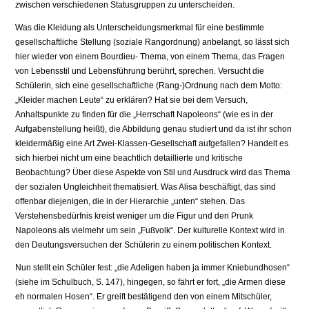
zwischen verschiedenen Statusgruppen zu unterscheiden.
Was die Kleidung als Unterscheidungsmerkmal für eine bestimmte
gesellschaftliche Stellung (soziale Rangordnung) anbelangt, so lässt sich
hier wieder von einem Bourdieu- Thema, von einem Thema, das Fragen
von Lebensstil und Lebensführung berührt, sprechen. Versucht die
Schülerin, sich eine gesellschaftliche (Rang-)Ordnung nach dem Motto:
„Kleider machen Leute“ zu erklären? Hat sie bei dem Versuch,
Anhaltspunkte zu finden für die „Herrschaft Napoleons“ (wie es in der
Aufgabenstellung heißt), die Abbildung genau studiert und da ist ihr schon
kleidermäßig eine Art Zwei-Klassen-Gesellschaft aufgefallen? Handelt es
sich hierbei nicht um eine beachtlich detaillierte und kritische
Beobachtung? Über diese Aspekte von Stil und Ausdruck wird das Thema
der sozialen Ungleichheit thematisiert. Was Alisa beschäftigt, das sind
offenbar diejenigen, die in der Hierarchie „unten“ stehen. Das
Verstehensbedürfnis kreist weniger um die Figur und den Prunk
Napoleons als vielmehr um sein „Fußvolk“. Der kulturelle Kontext wird in
den Deutungsversuchen der Schülerin zu einem politischen Kontext.
Nun stellt ein Schüler fest: „die Adeligen haben ja immer Kniebundhosen“
(siehe im Schulbuch, S. 147), hingegen, so fährt er fort, „die Armen diese
eh normalen Hosen“. Er greift bestätigend den von einem Mitschüler,