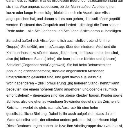
daran fest, zu klären, was es mit diesem Begründungszusammenhang auf
sich hat. Also ungeachtet dessen, ob der Mann auf der Abbildung nun
kurze oder lange Hosen trägt, bleibt da noch ein Aspekt, den Alisa
angesprochen hat, und darum soll es nun gehen, dies soll näher geprüft
werden. Er steuert das Gespräch und fordert – dies legt die Form seiner
Rede nahe – alle Schülerinnen und Schüler auf, sich daran zu beteiligen.
Zunächst äußert sich Alisa (vermutlich auch stellvertretend für ihre
Gruppe). Sie erklärt, um ihre Aussage über den niederen Adel und die
Kniebundhosen zu stützen, dass „die andern, die bisschen reicher sind,
also (in) höheren Stand (stehn), die ham ja diese Kleider und (diesen)
Schleier“ (Gegenhorizont/Gegenwelt). Sie hat beim Betrachten der
Abbildung offenbar bemerkt, dass die abgebildeten Menschen
unterschiedlich gekleidet sind, und geht davon aus, dass die
Wohlhabenderen – (die Formulierung „(in) höheren Stand (stehn)“ kann
bedeuten: die einem höheren Stand angehören und/oder die räumlich
erhöht stehen) – diejenigen sind, die „diese Kleider“ tragen. Kleider sowie
Schleier, also die eher aufwändigen Gewänder deutet sie als Zeichen für
Reichtum, wertet sie gleichsam als Ausdruck für eine hohe
gesellschaftliche Stellung. Dabei ist ihr auch aufgefallen, dass da ein
Mann (abseits) steht, der offenbar anders gekleidet ist, der Hosen trägt.
Diese Beobachtungen haben sie bzw. ihre Arbeitsgruppe dazu veranlasst,