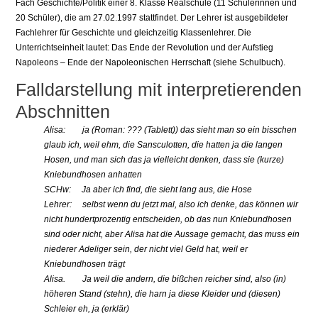
Fach Geschichte/Politik einer 8. Klasse Realschule (11 Schülerinnen und
20 Schüler), die am 27.02.1997 stattfindet. Der Lehrer ist ausgebildeter
Fachlehrer für Geschichte und gleichzeitig Klassenlehrer. Die
Unterrichtseinheit lautet: Das Ende der Revolution und der Aufstieg
Napoleons – Ende der Napoleonischen Herrschaft (siehe Schulbuch).
Falldarstellung mit interpretierenden
Abschnitten
Alisa: ja (Roman: ??? (Tablett)) das sieht man so ein bisschen
glaub ich, weil ehm, die Sansculotten, die hatten ja die langen
Hosen, und man sich das ja vielleicht denken, dass sie (kurze)
Kniebundhosen anhatten
SCHw: Ja aber ich find, die sieht lang aus, die Hose
Lehrer: selbst wenn du jetzt mal, also ich denke, das können wir
nicht hundertprozentig entscheiden, ob das nun Kniebundhosen
sind oder nicht, aber Alisa hat die Aussage gemacht, das muss ein
niederer Adeliger sein, der nicht viel Geld hat, weil er
Kniebundhosen trägt
Alisa. Ja weil die andern, die bißchen reicher sind, also (in)
höheren Stand (stehn), die harn ja diese Kleider und (diesen)
Schleier eh, ja (erklär)