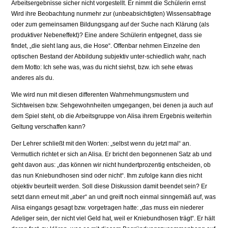
Arbeitsergebnisse sicher nicht vorgestellt. Er nimmt die Schülerin ernst
Wird ihre Beobachtung nunmehr zur (unbeabsichtigten) Wissensabfrage
oder zum gemeinsamen Bildungsgang auf der Suche nach Klärung (als
produktiver Nebeneffekt)? Eine andere Schülerin entgegnet, dass sie
findet, „die sieht lang aus, die Hose“. Offenbar nehmen Einzelne den
optischen Bestand der Abbildung subjektiv unter-schiedlich wahr, nach
dem Motto: Ich sehe was, was du nicht siehst, bzw. ich sehe etwas
anderes als du.
Wie wird nun mit diesen differenten Wahrnehmungsmustern und
Sichtweisen bzw. Sehgewohnheiten umgegangen, bei denen ja auch auf
dem Spiel steht, ob die Arbeitsgruppe von Alisa ihrem Ergebnis weiterhin
Geltung verschaffen kann?
Der Lehrer schließt mit den Worten: „selbst wenn du jetzt mal“ an.
Vermutlich richtet er sich an Alisa. Er bricht den begonnenen Satz ab und
geht davon aus: „das können wir nicht hundertprozentig entscheiden, ob
das nun Kniebundhosen sind oder nicht“. Ihm zufolge kann dies nicht
objektiv beurteilt werden. Soll diese Diskussion damit beendet sein? Er
setzt dann erneut mit „aber“ an und greift noch einmal sinngemäß auf, was
Alisa eingangs gesagt bzw. vorgetragen hatte: „das muss ein niederer
Adeliger sein, der nicht viel Geld hat, weil er Kniebundhosen trägt“. Er hält