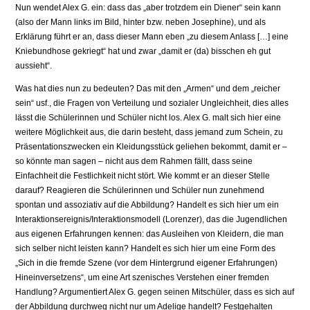
Nun wendet Alex G. ein: dass das „aber trotzdem ein Diener“ sein kann
(also der Mann links im Bild, hinter bzw. neben Josephine), und als
Erklärung führt er an, dass dieser Mann eben „zu diesem Anlass […] eine
Kniebundhose gekriegt“ hat und zwar „damit er (da) bisschen eh gut
aussieht“.
Was hat dies nun zu bedeuten? Das mit den „Armen“ und dem „reicher
sein“ usf., die Fragen von Verteilung und sozialer Ungleichheit, dies alles
lässt die Schülerinnen und Schüler nicht los. Alex G. malt sich hier eine
weitere Möglichkeit aus, die darin besteht, dass jemand zum Schein, zu
Präsentationszwecken ein Kleidungsstück geliehen bekommt, damit er –
so könnte man sagen – nicht aus dem Rahmen fällt, dass seine
Einfachheit die Festlichkeit nicht stört. Wie kommt er an dieser Stelle
darauf? Reagieren die Schülerinnen und Schüler nun zunehmend
spontan und assoziativ auf die Abbildung? Handelt es sich hier um ein
Interaktionsereignis/Interaktionsmodell (Lorenzer), das die Jugendlichen
aus eigenen Erfahrungen kennen: das Ausleihen von Kleidern, die man
sich selber nicht leisten kann? Handelt es sich hier um eine Form des
„Sich in die fremde Szene (vor dem Hintergrund eigener Erfahrungen)
Hineinversetzens“, um eine Art szenisches Verstehen einer fremden
Handlung? Argumentiert Alex G. gegen seinen Mitschüler, dass es sich auf
der Abbildung durchweg nicht nur um Adelige handelt? Festgehalten