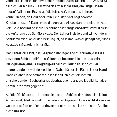
vermutlich Roman, eingeworfenen Begriff „Sansculotten“ auf. Worauf will
der Schüler hinaus? Dass wirklich arm nur die sind, die lange Hosen
tragen? Will er mit Bezug auf die letzte Äußerung des Lehrers
verdeutlichen, ob Geld oder kein Geld, der Adel trägt sowieso
Kniebundhosen? Damit wäre die Aussage Alisas, dass der niedere Adel
kein Geld hat und deshalb Kniebundhosen trägt, entkräftet. Vorerst bleibt
die Äußerung des Schülers vage. Der Lehrer insistiert und will von dem
Schüler wissen, ob er der Meinung ist, dass das, was er gesagt hat, Alisas
Aussage stützt oder nicht stützt.
Der Lehrer versucht, das Gespräch dahingehend zu steuern, dass die
einzelnen Schülerbeiträge aufeinander bezogen bleiben, dass ein
Dialogisieren, eine Dialogfähigkeit der Schülerinnen und Schüler
untereinander gewährleistet bleibt. Dabei hält er die Fäden in der Hand.
Hätte es aber in Anbetracht dieses inhaltlich nicht einfach zu
entscheidenden Sachverhaltes überhaupt eine andere Möglichkeit des
Kommunizierens gegeben?
Auf die Rückfrage des Lehrers hin legt der Schüler dar: „dass das keine
Armen sind, Adelige sind“. Er scheint das Argument Alisas nicht stützen zu
wollen, insofern er offenbar davon ausgeht, dass – kurz gesagt – Adelige
nicht arm sind.