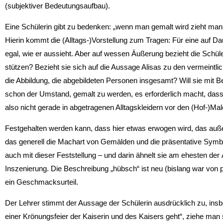
(subjektiver Bedeutungsaufbau).
Eine Schülerin gibt zu bedenken: „wenn man gemalt wird zieht man 
Hierin kommt die (Alltags-)Vorstellung zum Tragen: Für eine auf D
egal, wie er aussieht. Aber auf wessen Äußerung bezieht die Schüle
stützen? Bezieht sie sich auf die Aussage Alisas zu den vermeintli
die Abbildung, die abgebildeten Personen insgesamt? Will sie mit B
schon der Umstand, gemalt zu werden, es erforderlich macht, dass 
also nicht gerade in abgetragenen Alltagskleidern vor den (Hof-)Maler
Festgehalten werden kann, dass hier etwas erwogen wird, das außer
das generell die Machart von Gemälden und die präsentative Symboli
auch mit dieser Feststellung – und darin ähnelt sie am ehesten de
Inszenierung. Die Beschreibung „hübsch“ ist neu (bislang war von p
ein Geschmacksurteil.
Der Lehrer stimmt der Aussage der Schülerin ausdrücklich zu, insb
einer Krönungsfeier der Kaiserin und des Kaisers geht“, ziehe man