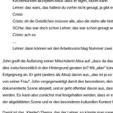
Kirchenfürsten akzeptiert Alisa: dass er tilgen, sitzen kann
Lehrer: das wars, das hattest du vorhin nicht gesagt, ja gibt
Cristo
Cristo: eh die Geistlichen müssen alle, also die stehn alle hi
SCHw: das war doch schon Lehrer: das war schon gesagt w
Cristo: ach so
…
Lehrer: dann können wir den Arbeitsvorschlag Nummer zwei
John greift die Äußerung seiner Mitschülerin Alisa auf: „dass da da
dies zwischenzeitlich in den Hintergrund geraten ist? Mit „aber“ kün
Entgegnung an. Er geht (anders als Alisa) davon aus, „das ist ja s
von seiner Frau“. John vergegenwärtigt damit den besonderen, den 
dokumentierte Szene abspielt, und er geht offenbar davon aus, da
werden. Es kann also zunächst mal festgehalten werden, dass er e
der abgebildeten Szene und er den besonderen kulturellen Kontext 
Damit ist das „Kleider“-Thema, das der Lehrer, so könnte man sa