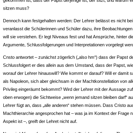
gekommen ist, dass der Papst derjenige ist, der sitzt, und warum er
sitzen muss?
Dennoch kann festgehalten werden: Der Lehrer belässt es nicht b
veranlasst die Schülerinnen und Schüler dazu, ihre Beobachtungen z
will sie verstehen. Er legt Niveaus fest und hat Ansprüche, hinter die 
Argumente, Schlussfolgerungen und Interpretationen vorgelegt wer
Cnsto antwortet – zunächst zögerlich („also hm“) dass der Papst d
Schlussfolgert er dies allein aus dem Umstand, dass der Papst, wie 
worauf der Lehrer hinauswill? Wie kommt er darauf? Will er damit 
als Napoleon, sich aber gleichsam in der Machtkonstellation von a
Privileg eingeräumt bekommt? Wird der Lehrer mit der Aussage zufri
oben erwogen) die Sichtweise „wenn jemand sitzen bleiben darf“ auf
Lehrer fügt an, dass „alle anderen“ stehen müssen. Dass Cristo au
Machthierarchie angesprochen hat – was ja im Kontext der Frage n
Aspekt ist –, greift der Lehret nicht auf.