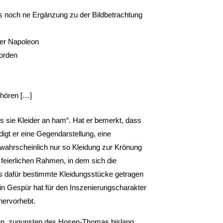
 es noch ne Ergänzung zu der Bildbetrachtung
nter Napoleon
orden
 hören […]
ss sie Kleider an ham“. Hat er bemerkt, dass
digt er eine Gegendarstellung, eine
o wahrscheinlich nur so Kleidung zur Krönung
feierlichen Rahmen, in dem sich die
ss dafür bestimmte Kleidungsstücke getragen
in Gespür hat für den Inszenierungscharakter
hervorhebt.
gen, zugunsten des Hosen-Thomas bislang