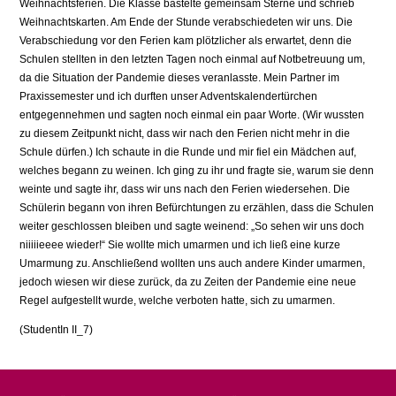
Weihnachtsferien. Die Klasse bastelte gemeinsam Sterne und schrieb
Weihnachtskarten. Am Ende der Stunde verabschiedeten wir uns. Die
Verabschiedung vor den Ferien kam plötzlicher als erwartet, denn die
Schulen stellten in den letzten Tagen noch einmal auf Notbetreuung um,
da die Situation der Pandemie dieses veranlasste. Mein Partner im
Praxissemester und ich durften unser Adventskalendertürchen
entgegennehmen und sagten noch einmal ein paar Worte. (Wir wussten
zu diesem Zeitpunkt nicht, dass wir nach den Ferien nicht mehr in die
Schule dürfen.) Ich schaute in die Runde und mir fiel ein Mädchen auf,
welches begann zu weinen. Ich ging zu ihr und fragte sie, warum sie denn
weinte und sagte ihr, dass wir uns nach den Ferien wiedersehen. Die
Schülerin begann von ihren Befürchtungen zu erzählen, dass die Schulen
weiter geschlossen bleiben und sagte weinend: „So sehen wir uns doch
niiiiieeee wieder!“ Sie wollte mich umarmen und ich ließ eine kurze
Umarmung zu. Anschließend wollten uns auch andere Kinder umarmen,
jedoch wiesen wir diese zurück, da zu Zeiten der Pandemie eine neue
Regel aufgestellt wurde, welche verboten hatte, sich zu umarmen.
(StudentIn II_7)