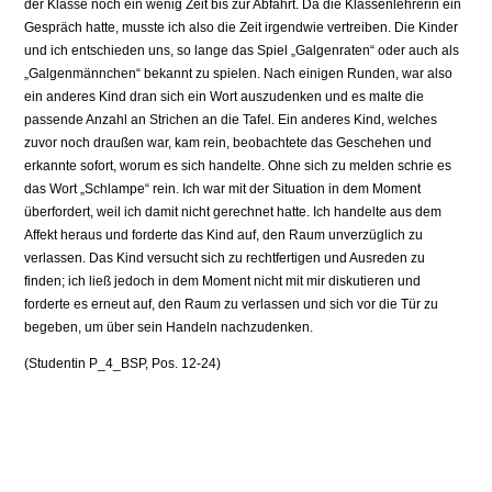
der Klasse noch ein wenig Zeit bis zur Abfahrt. Da die Klassenlehrerin ein
Gespräch hatte, musste ich also die Zeit irgendwie vertreiben. Die Kinder
und ich entschieden uns, so lange das Spiel „Galgenraten“ oder auch als
„Galgenmännchen“ bekannt zu spielen. Nach einigen Runden, war also
ein anderes Kind dran sich ein Wort auszudenken und es malte die
passende Anzahl an Strichen an die Tafel. Ein anderes Kind, welches
zuvor noch draußen war, kam rein, beobachtete das Geschehen und
erkannte sofort, worum es sich handelte. Ohne sich zu melden schrie es
das Wort „Schlampe“ rein. Ich war mit der Situation in dem Moment
überfordert, weil ich damit nicht gerechnet hatte. Ich handelte aus dem
Affekt heraus und forderte das Kind auf, den Raum unverzüglich zu
verlassen. Das Kind versucht sich zu rechtfertigen und Ausreden zu
finden; ich ließ jedoch in dem Moment nicht mit mir diskutieren und
forderte es erneut auf, den Raum zu verlassen und sich vor die Tür zu
begeben, um über sein Handeln nachzudenken.
(Studentin P_4_BSP, Pos. 12-24)