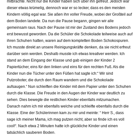
mitbrachte. Nicht nur die Kinder haben sich über ihn gefreut. Jedoch war
dieser etwas krümelig, dennoch war er so lecker, dass es den meisten
Kindern völlig egal war. Sie aßen ihn voller Freude, wobei der Großteil auf
dem Boden landete. Da nun die Pause begann, gingen wir alle
gemeinsam raus. Nach der Pause ist mir der Zustand des Bodens jedoch
erst bewusst geworden. Da die Schüler die Schokolade teilweise auch auf
ihren Schuhen hatten, waren auf dem kompletten Boden Schokospuren.
Ich musste direkt an unsere Reinigungskräfte denken, da sie nicht erfreut
darüber sein werden. Deshalb musste ich etwas kreativer werden. Ich
stand an dem Eingang der Klasse und gab einigen der Kinder 2
Papiertücher, eins für den linken und eins für den rechten Fuß. Als die
Kinder nun die Tücher unter den Füßen hat sagte ich:“ Wir sind
Putzroboter, die durch den Raum wandern und die Schokolade
aufsaugen.“ Nun schleiften die Kinder mit dem Papier unter den Schuhen
durch die Klasse. Die Freude in den Augen der Kinder war deutlich zu
sehen. Dies bewegte die restlichen Kinder ebenfalls mitzumachen.
Danach nahm ich mir ebenfalls welche und schleifte ebenfalls durch die
Klasse. Eine der Schülerinnen kam zu mir und meinte: “ Herr S., dass
sage ich meiner Mama, ich mag putzen nicht, aber so finde ich es voll
cool!“. Nach etwa 2 Minuten hatte ich glückliche Kinder und einen
tatsächlich sauberen Boden.