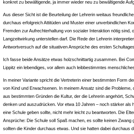
konkret zu bewältigende, ja immer wieder neu zu bewältigende Aufga
Aus dieser Sicht ist die Beurteilung der Lehrerin weitaus freundliche
durchaus erfolgreich Attitüden und Muster einer unverbindlichen Ko
Fremden zur Aufrechterhaltung von sozialer Interaktion nötig sind
Langzeitwirkung unterstellen darf. Die Rede der Lehrerin interpreti
Antwortversuch auf die situativen Ansprüche des ersten Schultages.
Ich fasse beide Ansätze etwas holzschnittartig zusammen. Bei Combe 
Lippitz ein lebendiges, vor allem auch leibbestimmtes menschlich
In meiner Variante spricht die Vertreterin einer bestimmten Form d
von Kind und Erwachsenen. In meinem Ansatz sind die Probleme, d
aus bestimmten Gründen die Kultur, der die Lehrerin angehört, Schw
denken und auszudrücken. Vor etwa 10 Jahren – noch stärker als h
eine Schule geben sollte, nicht mehr leicht zu beantworten. Die Elter
Ansprüche: Die Schule soll Spaß machen, es sollte keinen Zwang 
sollten die Kinder durchaus etwas. Und sie hatten dabei durchaus 