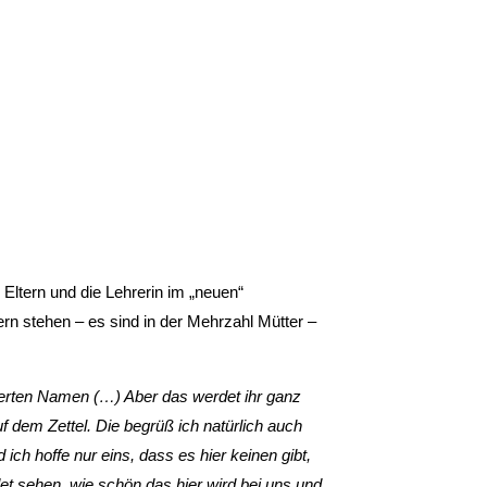
Eltern und die Lehrerin im „neuen“
n stehen – es sind in der Mehrzahl Mütter –
izierten Namen (…) Aber das werdet ihr ganz
f dem Zettel. Die begrüß ich natürlich auch
 ich hoffe nur eins, dass es hier keinen gibt,
det sehen, wie schön das hier wird bei uns und