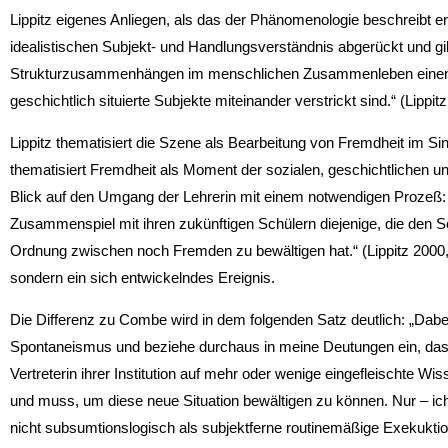
Lippitz eigenes Anliegen, als das der Phänomenologie beschreibt er
idealistischen Subjekt- und Handlungsverständnis abgerückt und g
Strukturzusammenhängen im menschlichen Zusammenleben einen gr
geschichtlich situierte Subjekte miteinander verstrickt sind.“ (Lippit
Lippitz thematisiert die Szene als Bearbeitung von Fremdheit im Sin
thematisiert Fremdheit als Moment der sozialen, geschichtlichen und
Blick auf den Umgang der Lehrerin mit einem notwendigen Prozeß: 
Zusammenspiel mit ihren zukünftigen Schülern diejenige, die den Sc
Ordnung zwischen noch Fremden zu bewältigen hat.“ (Lippitz 2000, S.
sondern ein sich entwickelndes Ereignis.
Die Differenz zu Combe wird in dem folgenden Satz deutlich: „Dabei
Spontaneismus und beziehe durchaus in meine Deutungen ein, dass e
Vertreterin ihrer Institution auf mehr oder wenige eingefleischte W
und muss, um diese neue Situation bewältigen zu können. Nur – ich
nicht subsumtionslogisch als subjektferne routinemäßige Exekuktion 