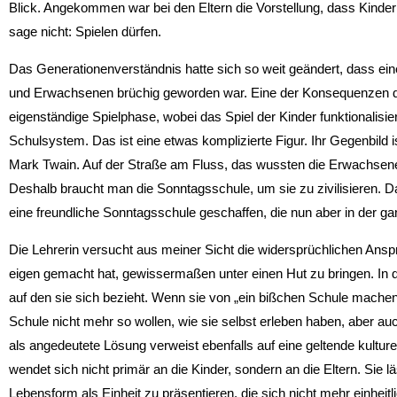
Blick. Angekommen war bei den Eltern die Vorstellung, dass Kinder
sage nicht: Spielen dürfen.
Das Generationenverständnis hatte sich so weit geändert, dass ei
und Erwachsenen brüchig geworden war. Eine der Konsequenzen da
eigenständige Spielphase, wobei das Spiel der Kinder funktionalisie
Schulsystem. Das ist eine etwas komplizierte Figur. Ihr Gegenbild 
Mark Twain. Auf der Straße am Fluss, das wussten die Erwachsenen
Deshalb braucht man die Sonntagsschule, um sie zu zivilisieren. D
eine freundliche Sonntagsschule geschaffen, die nun aber in der
Die Lehrerin versucht aus meiner Sicht die widersprüchlichen Ansprü
eigen gemacht hat, gewissermaßen unter einen Hut zu bringen. In d
auf den sie sich bezieht. Wenn sie von „ein bißchen Schule machen“ 
Schule nicht mehr so wollen, wie sie selbst erleben haben, aber au
als angedeutete Lösung verweist ebenfalls auf eine geltende kulture
wendet sich nicht primär an die Kinder, sondern an die Eltern. Sie l
Lebensform als Einheit zu präsentieren, die sich nicht mehr einheitl