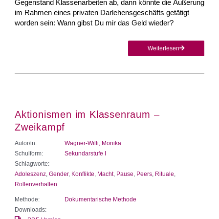
Gegenstand Klassenarbeiten ab, dann könnte die Äußerung
im Rahmen eines privaten Darlehensgeschäfts getätigt
worden sein: Wann gibst Du mir das Geld wieder?
Weiterlesen
Aktionismen im Klassenraum –
Zweikampf
Autor/in:
Wagner-Willi, Monika
Schulform:
Sekundarstufe I
Schlagworte:
Adoleszenz
,
Gender
,
Konflikte
,
Macht
,
Pause
,
Peers
,
Rituale
,
Rollenverhalten
Methode:
Dokumentarische Methode
Downloads: