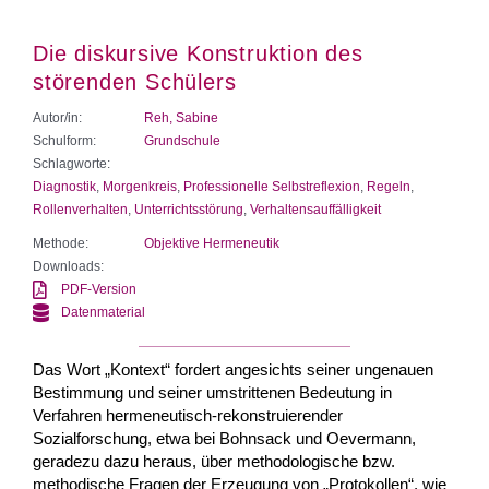
Die diskursive Konstruktion des
störenden Schülers
Autor/in:
Reh, Sabine
Schulform:
Grundschule
Schlagworte:
Diagnostik
,
Morgenkreis
,
Professionelle Selbstreflexion
,
Regeln
,
Rollenverhalten
,
Unterrichtsstörung
,
Verhaltensauffälligkeit
Methode:
Objektive Hermeneutik
Downloads:
PDF-Version
Datenmaterial
Das Wort „Kontext“ fordert angesichts seiner ungenauen
Bestimmung und seiner umstrittenen Bedeutung in
Verfahren hermeneutisch-rekonstruierender
Sozialforschung, etwa bei Bohnsack und Oevermann,
geradezu dazu heraus, über methodologische bzw.
methodische Fragen der Erzeugung von „Protokollen“, wie