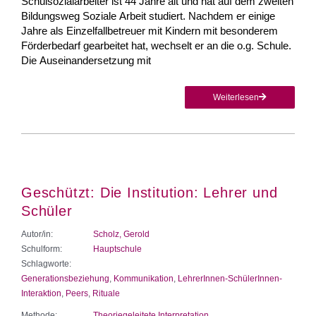
Schulsozialarbeiter ist 44 Jahre alt und hat auf dem zweiten
Bildungsweg Soziale Arbeit studiert. Nachdem er einige
Jahre als Einzelfallbetreuer mit Kindern mit besonderem
Förderbedarf gearbeitet hat, wechselt er an die o.g. Schule.
Die Auseinandersetzung mit
Weiterlesen
Geschützt: Die Institution: Lehrer und
Schüler
Autor/in:
Scholz, Gerold
Schulform:
Hauptschule
Schlagworte:
Generationsbeziehung
,
Kommunikation
,
LehrerInnen-SchülerInnen-
Interaktion
,
Peers
,
Rituale
Methode:
Theoriegeleitete Interpretation