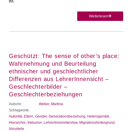
ist.
Weiterlesen
Geschützt: The sense of other’s place:
Wahrnehmung und Beurteilung
ethnischer und geschlechtlicher
Differenzen aus LehrerInnensicht –
Geschlechterbilder –
Geschlechterbeziehungen
Autor/in:
Weber, Martina
Schlagworte:
Autorität
,
Eltern
,
Gender
,
Generationsbeziehung
,
Heterogenität
,
Hierarchie
,
Inklusion
,
LehrerInneninterview
,
Migrationshintergrund
,
Vorurteile