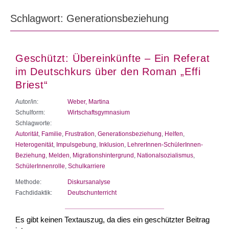
Schlagwort: Generationsbeziehung
Geschützt: Übereinkünfte – Ein Referat
im Deutschkurs über den Roman „Effi
Briest“
Autor/in:
Weber, Martina
Schulform:
Wirtschaftsgymnasium
Schlagworte:
Autorität
,
Familie
,
Frustration
,
Generationsbeziehung
,
Helfen
,
Heterogenität
,
Impulsgebung
,
Inklusion
,
LehrerInnen-SchülerInnen-
Beziehung
,
Melden
,
Migrationshintergrund
,
Nationalsozialismus
,
SchülerInnenrolle
,
Schulkarriere
Methode:
Diskursanalyse
Fachdidaktik:
Deutschunterricht
Es gibt keinen Textauszug, da dies ein geschützter Beitrag