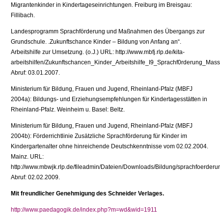
Migrantenkinder in Kindertageseinrichtungen. Freiburg im Breisgau:
Fillibach.
Landesprogramm Sprachförderung und Maßnahmen des Übergangs zur
Grundschule. .Zukunftschance Kinder – Bildung von Anfang an“.
Arbeitshilfe zur Umsetzung. (o.J.) URL: http://www.mbfj.rlp.de/kita-
arbeitshilfen/Zukunftschancen_Kinder_Arbeitshilfe_I9_Sprachf0rderung_Mas
Abruf: 03.01.2007.
Ministerium für Bildung, Frauen und Jugend, Rheinland-Pfalz (MBFJ
2004a): Bildungs- und Erziehungsempfehlungen für Kindertagesstätten in
Rheinland-Pfalz. Weinheim u. Basel: Beltz.
Ministerium für Bildung, Frauen und Jugend, Rheinland-Pfalz (MBFJ
2004b): Förderrichtlinie Zusätzliche Sprachförderung für Kinder im
Kindergartenalter ohne hinreichende Deutschkenntnisse vom 02.02.2004.
Mainz. URL:
http://www.mbwjk.rlp.de/fileadmin/Dateien/Downloads/Bildung/sprachfoerderun
Abruf: 02.02.2009.
Mit freundlicher Genehmigung des Schneider Verlages.
http://www.paedagogik.de/index.php?m=wd&wid=1911