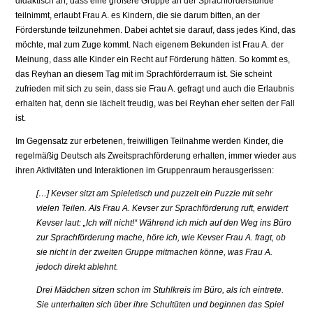
didaktisch an, dass eine größere Gruppe an der Sprachförderstunde
teilnimmt, erlaubt Frau A. es Kindern, die sie darum bitten, an der
Förderstunde teilzunehmen. Dabei achtet sie darauf, dass jedes Kind, das
möchte, mal zum Zuge kommt. Nach eigenem Bekun­den ist Frau A. der
Meinung, dass alle Kinder ein Recht auf Förderung hätten. So kommt es,
das Reyhan an diesem Tag mit im Sprachförderraum ist. Sie scheint
zufrieden mit sich zu sein, dass sie Frau A. gefragt und auch die Erlaubnis
erhalten hat, denn sie lächelt freudig, was bei Reyhan eher selten der Fall
ist.
Im Gegensatz zur erbetenen, freiwilligen Teilnahme werden Kinder, die
regelmäßig Deutsch als Zweitsprachförderung erhalten, immer wieder aus
ihren Aktivitäten und Interaktionen im Gruppenraum herausgerissen:
[…] Kevser sitzt am Spieletisch und puzzelt ein Puzzle mit sehr
vielen Teilen. Als Frau A. Kevser zur Sprachförderung ruft, erwidert
Kevser laut: „Ich will nicht!“ Während ich mich auf den Weg ins Büro
zur Sprachförderung mache, höre ich, wie Kevser Frau A. fragt, ob
sie nicht in der zweiten Gruppe mitmachen könne, was Frau A.
jedoch di­rekt ablehnt.
Drei Mädchen sitzen schon im Stuhlkreis im Büro, als ich eintrete.
Sie unterhalten sich über ihre Schultüten und beginnen das Spiel