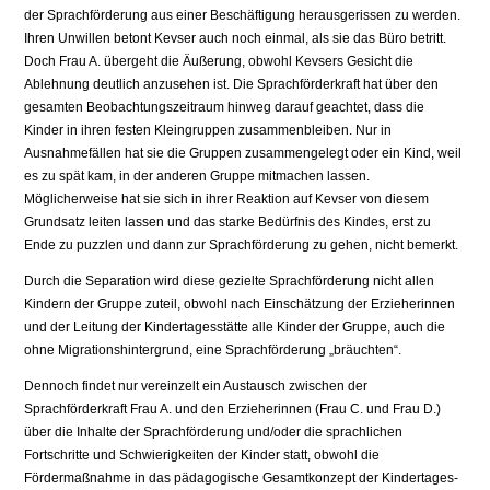
der Sprachförderung aus einer Beschäftigung herausgerissen zu werden.
Ihren Unwillen betont Kevser auch noch einmal, als sie das Büro betritt.
Doch Frau A. übergeht die Äußerung, obwohl Kevsers Gesicht die
Ablehnung deutlich anzuse­hen ist. Die Sprachförderkraft hat über den
gesamten Beobachtungszeitraum hinweg darauf geachtet, dass die
Kinder in ihren festen Kleingruppen zusammenbleiben. Nur in
Ausnahmefällen hat sie die Gruppen zusammengelegt oder ein Kind, weil
es zu spät kam, in der anderen Gruppe mitmachen lassen.
Möglicherweise hat sie sich in ihrer Reaktion auf Kevser von diesem
Grundsatz leiten lassen und das starke Bedürfnis des Kindes, erst zu
Ende zu puzzlen und dann zur Sprachförderung zu gehen, nicht bemerkt.
Durch die Separation wird diese gezielte Sprachförderung nicht allen
Kindern der Gruppe zuteil, obwohl nach Einschätzung der Erzieherinnen
und der Leitung der Kindertagesstätte alle Kinder der Gruppe, auch die
ohne Migrationshintergrund, eine Sprachförderung „bräuchten“.
Dennoch findet nur vereinzelt ein Austausch zwischen der
Sprachförderkraft Frau A. und den Erzieherinnen (Frau C. und Frau D.)
über die Inhalte der Sprachförde­rung und/oder die sprachlichen
Fortschritte und Schwierigkeiten der Kinder statt, obwohl die
Fördermaßnahme in das pädagogische Gesamtkonzept der Kindertages­