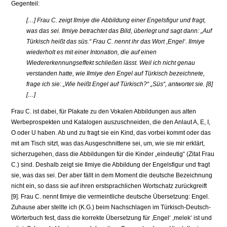
Gegenteil:
[…] Frau C. zeigt Ilmiye die Abbildung einer Engelsfigur und fragt,
was das sei. Ilmiye betrachtet das Bild, überlegt und sagt dann: „Auf
Türkisch heißt das süs.“ Frau C. nennt ihr das Wort ,Engel‘. Ilmiye
wiederholt es mit einer Intonation, die auf einen
Wiedererkennungseffekt schließen lässt. Weil ich nicht genau
verstanden hatte, wie Ilmiye den Engel auf Türkisch bezeichnete,
frage ich sie: „Wie heißt Engel auf Türkisch?“ „Süs“, antwortet sie. [8]
[…]
Frau C. ist dabei, für Plakate zu den Vokalen Abbildungen aus alten
Werbeprospekten und Katalogen auszuschneiden, die den Anlaut A, E, I,
O oder U haben. Ab und zu fragt sie ein Kind, das vorbei kommt oder das
mit am Tisch sitzt, was das Ausge­schnittene sei, um, wie sie mir erklärt,
sicherzugehen, dass die Abbildungen für die Kinder „eindeutig“ (Zitat Frau
C.) sind. Deshalb zeigt sie Ilmiye die Abbildung der Engelsfigur und fragt
sie, was das sei. Der aber fällt in dem Moment die deutsche Bezeichnung
nicht ein, so dass sie auf ihren erstsprachlichen Wortschatz zurück­greift
[9]. Frau C. nennt Ilmiye die vermeintliche deutsche Übersetzung: Engel.
Zu­hause aber stellte ich (K.G.) beim Nachschlagen im Türkisch-Deutsch-
Wörterbuch fest, dass die korrekte Übersetzung für ,Engel‘ ,melek‘ ist und