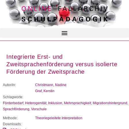
Integrierte Erst- und
Zweitsprachenförderung versus isolierte
Förderung der Zweitsprache
Autor/in:
Christmann, Nadine
Graf, Kerstin
Schlagworte:
Förderbedarf
,
Heterogenität
,
Inklusion
,
Mehrsprachigkeit
,
Migrationshintergrund
,
Sprachförderung
,
Vorschule
Methode:
Theoriegeleitete Interpretation
Downloads: