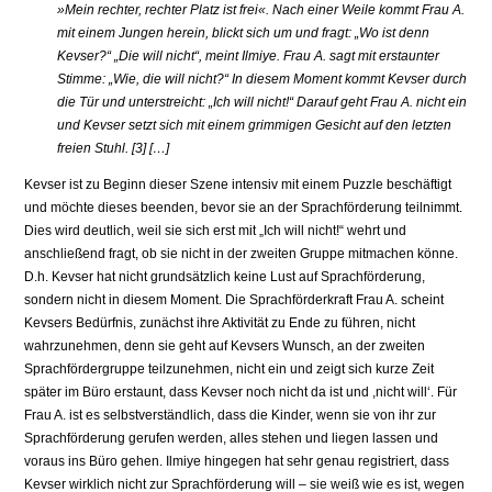
»Mein rechter, rechter Platz ist frei«. Nach einer Weile kommt Frau A.
mit einem Jungen herein, blickt sich um und fragt: „Wo ist denn
Kevser?“ „Die will nicht“, meint Ilmiye. Frau A. sagt mit erstaunter
Stimme: „Wie, die will nicht?“ In diesem Moment kommt Kevser durch
die Tür und unter­streicht: „Ich will nicht!“ Darauf geht Frau A. nicht ein
und Kevser setzt sich mit einem grimmigen Gesicht auf den letzten
freien Stuhl. [3] […]
Kevser ist zu Beginn dieser Szene intensiv mit einem Puzzle beschäftigt
und möchte dieses beenden, bevor sie an der Sprachförderung teilnimmt.
Dies wird deutlich, weil sie sich erst mit „Ich will nicht!“ wehrt und
anschließend fragt, ob sie nicht in der zweiten Gruppe mitmachen könne.
D.h. Kevser hat nicht grundsätzlich keine Lust auf Sprachförderung,
sondern nicht in diesem Moment. Die Sprachförderkraft Frau A. scheint
Kevsers Bedürfnis, zunächst ihre Aktivität zu Ende zu führen, nicht
wahrzunehmen, denn sie geht auf Kevsers Wunsch, an der zweiten
Sprachfördergruppe teilzunehmen, nicht ein und zeigt sich kurze Zeit
später im Büro erstaunt, dass Kevser noch nicht da ist und ,nicht will‘. Für
Frau A. ist es selbstverständlich, dass die Kinder, wenn sie von ihr zur
Sprachförderung gerufen werden, alles stehen und liegen lassen und
voraus ins Büro gehen. Ilmiye hingegen hat sehr genau regis­triert, dass
Kevser wirklich nicht zur Sprachförderung will – sie weiß wie es ist, wegen