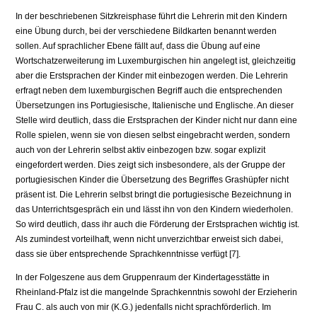
In der beschriebenen Sitzkreisphase führt die Lehrerin mit den Kindern
eine Übung durch, bei der verschiedene Bildkarten benannt werden
sollen. Auf sprachlicher Ebene fällt auf, dass die Übung auf eine
Wortschatzerweiterung im Luxemburgi­schen hin angelegt ist, gleichzeitig
aber die Erstsprachen der Kinder mit einbezogen werden. Die Lehrerin
erfragt neben dem luxemburgischen Begriff auch die entspre­chenden
Übersetzungen ins Portugiesische, Italienische und Englische. An dieser
Stelle wird deutlich, dass die Erstsprachen der Kinder nicht nur dann eine
Rolle spielen, wenn sie von diesen selbst eingebracht werden, sondern
auch von der Leh­rerin selbst aktiv einbezogen bzw. sogar explizit
eingefordert werden. Dies zeigt sich insbesondere, als der Gruppe der
portugiesischen Kinder die Übersetzung des Begriffes Grashüpfer nicht
präsent ist. Die Lehrerin selbst bringt die portugiesische Bezeichnung in
das Unterrichtsgespräch ein und lässt ihn von den Kindern wieder­holen.
So wird deutlich, dass ihr auch die Förderung der Erstsprachen wichtig ist.
Als zumindest vorteilhaft, wenn nicht unverzichtbar erweist sich dabei,
dass sie über entsprechende Sprachkenntnisse verfügt [7].
In der Folgeszene aus dem Gruppenraum der Kindertagesstätte in
Rheinland-Pfalz ist die mangelnde Sprachkenntnis sowohl der Erzieherin
Frau C. als auch von mir (K.G.) jedenfalls nicht sprachförderlich. Im