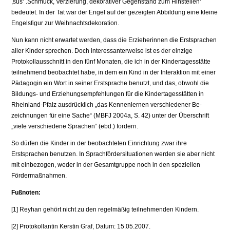
,süs‘ .Schmuck, Verzierung, dekorativer Gegenstand zum Hinstellen‘
bedeutet. In der Tat war der Engel auf der gezeigten Abbildung eine kleine
Engelsfigur zur Weihnachtsdekorati­on.
Nun kann nicht erwartet werden, dass die Erzieherinnen die Erstsprachen
aller Kin­der sprechen. Doch interessanterweise ist es der einzige
Protokollausschnitt in den fünf Monaten, die ich in der Kindertagesstätte
teilnehmend beobachtet habe, in dem ein Kind in der Interaktion mit einer
Pädagogin ein Wort in seiner Erstsprache be­nutzt, und das, obwohl die
Bildungs- und Erziehungsempfehlungen für die Kinder­tagesstätten in
Rheinland-Pfalz ausdrücklich „das Kennenlernen verschiedener Be­
zeichnungen für eine Sache“ (MBFJ 2004a, S. 42) unter der Überschrift
„viele ver­schiedene Sprachen“ (ebd.) fordern.
So dürfen die Kinder in der beobachteten Einrichtung zwar ihre
Erstsprachen benut­zen. In Sprachfördersituationen werden sie aber nicht
mit einbezogen, weder in der Gesamtgruppe noch in den speziellen
Fördermaßnahmen.
Fußnoten:
[1] Reyhan gehört nicht zu den regelmäßig teilnehmenden Kindern.
[2] Protokollantin Kerstin Graf, Datum: 15.05.2007.