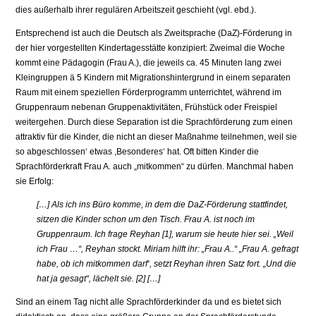
dies außer­halb ihrer regulären Arbeitszeit geschieht (vgl. ebd.).
Entsprechend ist auch die Deutsch als Zweitsprache (DaZ)-Förderung in
der hier vorgestellten Kindertagesstätte konzipiert: Zweimal die Woche
kommt eine Pädago­gin (Frau A.), die jeweils ca. 45 Minuten lang zwei
Kleingruppen ä 5 Kindern mit Migrationshintergrund in einem separaten
Raum mit einem speziellen Förderprogramm unterrichtet, während im
Gruppenraum nebenan Gruppenaktivitäten, Frühstück oder Freispiel
weitergehen. Durch diese Separation ist die Sprachförderung zum einen
attraktiv für die Kinder, die nicht an dieser Maßnahme teilnehmen, weil sie
so abgeschlossen‘ etwas ,Besonderes‘ hat. Oft bitten Kinder die
Sprachförder­kraft Frau A. auch „mitkommen“ zu dürfen. Manchmal haben
sie Erfolg:
[…] Als ich ins Büro komme, in dem die DaZ-Förderung stattfindet,
sitzen die Kinder schon um den Tisch. Frau A. ist noch im
Gruppenraum. Ich frage Reyhan [1], warum sie heute hier sei. „Weil
ich Frau …“, Reyhan stockt. Miriam hilft ihr: „Frau A..“ „Frau A. gefragt
habe, ob ich mitkommen darf‘, setzt Reyhan ihren Satz fort. „Und die
hat ja ge­sagt“, lächelt sie. [2] […]
Sind an einem Tag nicht alle Sprachförderkinder da und es bietet sich