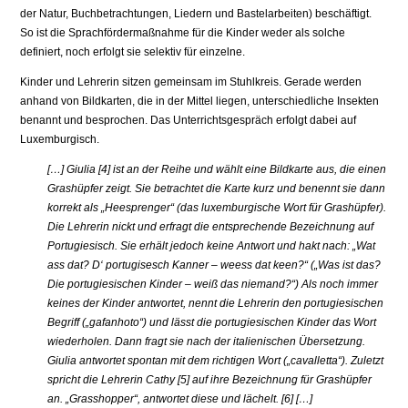
der Natur, Buchbetrachtungen, Liedern und Bastelarbeiten) beschäftigt.
So ist die Sprachfördermaßnahme für die Kinder weder als solche
definiert, noch erfolgt sie selektiv für einzelne.
Kinder und Lehrerin sitzen gemeinsam im Stuhlkreis. Gerade werden
anhand von Bildkarten, die in der Mittel liegen, unterschiedliche Insekten
benannt und bespro­chen. Das Unterrichtsgespräch erfolgt dabei auf
Luxemburgisch.
[…] Giulia [4] ist an der Reihe und wählt eine Bildkarte aus, die einen
Grashüpfer zeigt. Sie betrachtet die Karte kurz und benennt sie dann
korrekt als „Heesprenger“ (das lu­xemburgische Wort für Grashüpfer).
Die Lehrerin nickt und erfragt die entsprechende Bezeichnung auf
Portugiesisch. Sie erhält jedoch keine Antwort und hakt nach: „Wat
ass dat? D‘ portugisesch Kanner – weess dat keen?“ („Was ist das?
Die portugiesischen Kinder – weiß das niemand?“) Als noch immer
keines der Kinder antwortet, nennt die Lehrerin den portugiesischen
Begriff („gafanhoto“) und lässt die portugiesischen Kin­der das Wort
wiederholen. Dann fragt sie nach der italienischen Übersetzung.
Giulia antwortet spontan mit dem richtigen Wort („cavalletta“). Zuletzt
spricht die Lehrerin Cathy [5] auf ihre Bezeichnung für Grashüpfer
an. „Grasshopper“, antwortet diese und lächelt. [6] […]