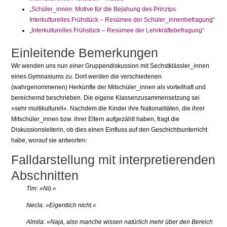
„Schüler_innen: Motive für die Bejahung des Prinzips
Interkulturelles Frühstück – Resümee der Schüler_innenbefragung“
„Interkulturelles Frühstück – Resümee der Lehrkräftebefragung“
Einleitende Bemerkungen
Wir wenden uns nun einer Gruppendiskussion mit Sechstklässler_innen
eines Gymnasiums zu. Dort werden die verschiedenen
(wahrgenommenen) Herkünfte der Mitschüler_innen als vorteilhaft und
bereichernd beschrieben. Die eigene Klassenzusammensetzung sei
»sehr multikulturell«. Nachdem die Kinder ihre Nationalitäten, die ihrer
Mitschüler_innen bzw. ihrer Eltern aufgezählt haben, fragt die
Diskussionsleiterin, ob dies einen Einfluss auf den Geschichtsunterricht
habe, worauf sie antworten:
Falldarstellung mit interpretierenden
Abschnitten
Tim: »Nö.«
Necla: »Eigentlich nicht.«
Almila: »Naja, also manche wissen natürlich mehr über den Bereich