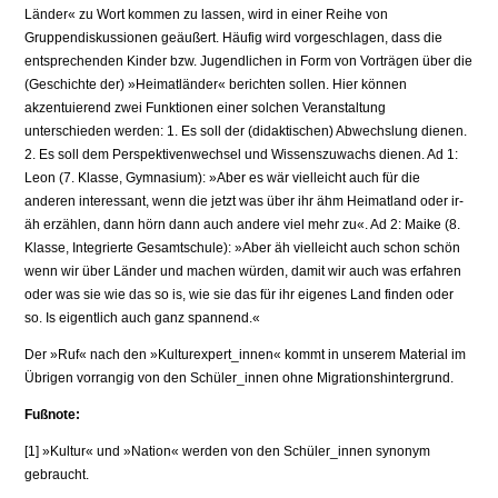
Länder« zu Wort kommen zu lassen, wird in einer Reihe von
Gruppendiskussionen geäußert. Häufig wird vorgeschlagen, dass die
entsprechenden Kinder bzw. Jugendlichen in Form von Vorträgen über die
(Geschichte der) »Heimatländer« berichten sollen. Hier können
akzentuierend zwei Funktionen einer solchen Veranstaltung
unterschieden werden: 1. Es soll der (didaktischen) Abwechslung dienen.
2. Es soll dem Perspektivenwechsel und Wissenszuwachs dienen. Ad 1:
Leon (7. Klasse, Gymnasium): »Aber es wär vielleicht auch für die
anderen interessant, wenn die jetzt was über ihr ähm Heimatland oder ir-
äh erzählen, dann hörn dann auch andere viel mehr zu«. Ad 2: Maike (8.
Klasse, Integrierte Gesamtschule): »Aber äh vielleicht auch schon schön
wenn wir über Länder und machen würden, damit wir auch was erfahren
oder was sie wie das so is, wie sie das für ihr eigenes Land finden oder
so. Is eigentlich auch ganz spannend.«
Der »Ruf« nach den »Kulturexpert_innen« kommt in unserem Material im
Übrigen vorrangig von den Schüler_innen ohne Migrationshintergrund.
Fußnote:
[1] »Kultur« und »Nation« werden von den Schüler_innen synonym
gebraucht.