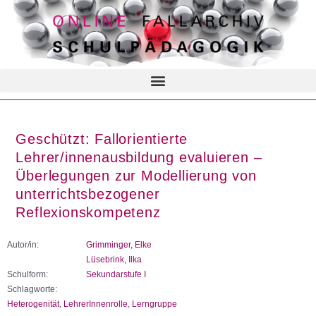
Geschützt: Fallorientierte
Lehrer/innenausbildung evaluieren –
Überlegungen zur Modellierung von
unterrichtsbezogener
Reflexionskompetenz
Autor/in:
Grimminger, Elke
Lüsebrink, Ilka
Schulform:
Sekundarstufe I
Schlagworte:
Heterogenität
,
LehrerInnenrolle
,
Lerngruppe