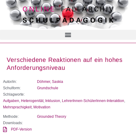
Verschiedene Reaktionen auf ein hohes
Anforderungsniveau
Autor/in:
Döhmer, Saskia
Schulform:
Grundschule
Schlagworte:
Aufgaben
,
Heterogenität
,
Inklusion
,
LehrerInnen-SchülerInnen-Interaktion
,
Mehrsprachigkeit
,
Motivation
Methode:
Grounded Theory
Downloads:
PDF-Version