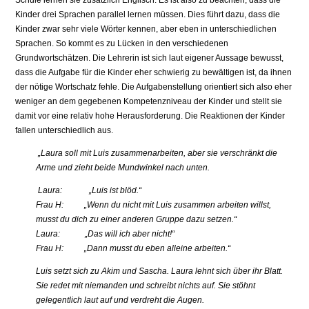
Schule lernen sie zusätzlich Englisch. Es ist also zu beachten, dass die
Kinder drei Sprachen parallel lernen müssen. Dies führt dazu, dass die
Kinder zwar sehr viele Wörter kennen, aber eben in unterschiedlichen
Sprachen. So kommt es zu Lücken in den verschiedenen
Grundwortschätzen. Die Lehrerin ist sich laut eigener Aussage bewusst,
dass die Aufgabe für die Kinder eher schwierig zu bewältigen ist, da ihnen
der nötige Wortschatz fehle. Die Aufgabenstellung orientiert sich also eher
weniger an dem gegebenen Kompetenzniveau der Kinder und stellt sie
damit vor eine relativ hohe Herausforderung. Die Reaktionen der Kinder
fallen unterschiedlich aus.
„Laura soll mit Luis zusammenarbeiten, aber sie verschränkt die
Arme und zieht beide Mundwinkel nach unten.
Laura: „Luis ist blöd.“
Frau H: „Wenn du nicht mit Luis zusammen arbeiten willst,
musst du dich zu einer anderen Gruppe dazu setzen.“
Laura: „Das will ich aber nicht!“
Frau H: „Dann musst du eben alleine arbeiten.“
Luis setzt sich zu Akim und Sascha. Laura lehnt sich über ihr Blatt.
Sie redet mit niemanden und schreibt nichts auf. Sie stöhnt
gelegentlich laut auf und verdreht die Augen.