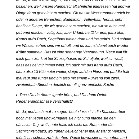
M.: Ja, würde ich so sagen, oder wir, ich muss das wirklich auf ‚wir“
beziehen, weil unsere Partnerschaft ähnliche Interessen hat und wir
Dinge dann gemeinsam machen. Ob das im Wassersportbereich ist
oder in anderen Bereichen, Badminton, Volleyball, Tennis, sehr
ähnliche Dinge, die wir gemeinsam machen, die wir so auch mal
getrennt machen, völlig klar, aber Urlaub heißt für uns, ganz klar,
Kanus auf’s Dach, Segelboot hinten dran und los geht’s. Und sobald
wir Wasser sehen sind wir erholt, und du kannst damit auch wieder
Kräfte sammeln. Das ist eine sehr enge Verzahnung. Natur hilft für
mich ganz konkret bei Stressphasen im Schuljahr, weil ich weiß,
dass das bei mir immer wirkt. Ich pack mir das Kanu auf’s Dach,
fahre also 15 Kilometer weiter, steige auf den Fluss und paddle halt
mal rauf und runter und bin also mit einem Aufwand von zwei,
zweieinhalb Stunden deutlich erholt, ganz einfache Sache.
I.: Dass Du da Alarmsignale hörst, und Dir dann Deine
Regenerationsphase verschaffst?
M.: Ja, und auch mal zu sagen: heute lasse ich die Klassenarbeit
noch mal liegen und korrigiere sie nicht und mache sie den
nächsten Tag; weil heute hätte ich nicht die Ruhe oder die
Sachlichkeit dazu, wo früher vielleicht eher mal anstand: Mensch,
möglichst schnell zurückgeben. Damit bewusster umzugehen und