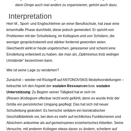
dann Dinge auch mal anders zu organisieren, gehört auch dazu.
Interpretation
Herr M., Sport- und Englischlehrer an einer Berufsschule, hat zwar eine
krisenhafte Phase durchlebt, diese jedoch gemeistert. Er spricht von
Problemen mit der Schulleitung, im Kollegium und von Schülern, die
weniger gesprächsbereit und stärker fordernd geworden seien.
Gleichwohl wirkt er heute ungebrochen, gelassener und scheint eine
Einstellung entwickelt zu haben, die man als „Optimismus trotz widriger
Umstände“ bezeichnen kann.
Wie ist seine Lage zu verstehen?
Zunächst – wieder mit Rückgriff auf ANTONOVSKIS Modellvorstellungen –
betrachte ich den Aspekt der
sozialen Ressourcen
bzw.
sozialen
Unterstützung
: Zu Beginn seiner Tätigkeit hat er sich im
(Riesen-)Kollegium offenbar recht wohl gefühlt, denn es wurde trotz der
Größe ein persönlicher Umgang gepflegt. Das hat sich mit neuer
Schulleitung geändert. Es herrsche seitdem ein bürokratischer
Geschäftsbetrieb vor, bei dem es mehr auf rechtliches Funktionieren und
Absichern ankomme als auf gemeinsames erzieherisches Arbeiten. Seine
Versuche, mit anderen Kollegen etwas daran zu ändern, scheitern auf