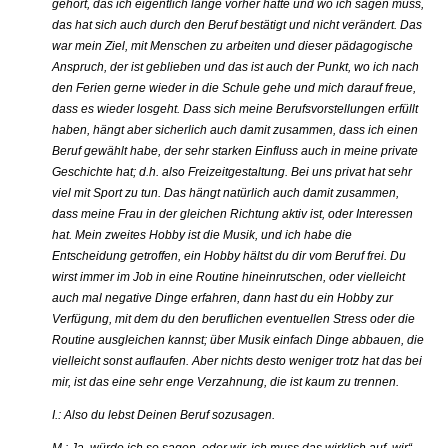
gehört, das ich eigentlich lange vorher hatte und wo ich sagen muss,
das hat sich auch durch den Beruf bestätigt und nicht verändert. Das
war mein Ziel, mit Menschen zu arbeiten und dieser pädagogische
Anspruch, der ist geblieben und das ist auch der Punkt, wo ich nach
den Ferien gerne wieder in die Schule gehe und mich darauf freue,
dass es wieder losgeht. Dass sich meine Berufsvorstellungen erfüllt
haben, hängt aber sicherlich auch damit zusammen, dass ich einen
Beruf gewählt habe, der sehr starken Einfluss auch in meine private
Geschichte hat; d.h. also Freizeitgestaltung. Bei uns privat hat sehr
viel mit Sport zu tun. Das hängt natürlich auch damit zusammen,
dass meine Frau in der gleichen Richtung aktiv ist, oder Interessen
hat. Mein zweites Hobby ist die Musik, und ich habe die
Entscheidung getroffen, ein Hobby hältst du dir vom Beruf frei. Du
wirst immer im Job in eine Routine hineinrutschen, oder vielleicht
auch mal negative Dinge erfahren, dann hast du ein Hobby zur
Verfügung, mit dem du den beruflichen eventuellen Stress oder die
Routine ausgleichen kannst; über Musik einfach Dinge abbauen, die
vielleicht sonst auflaufen. Aber nichts desto weniger trotz hat das bei
mir, ist das eine sehr enge Verzahnung, die ist kaum zu trennen.
I.: Also du lebst Deinen Beruf sozusagen.