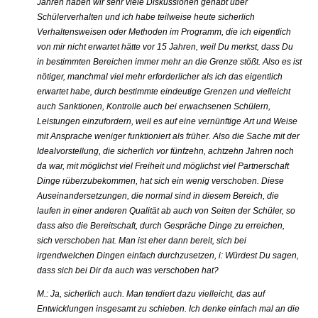
Jahren haben wir sehr viele Diskussionen gehabt über
Schülerverhalten und ich habe teilweise heute sicherlich
Verhaltensweisen oder Methoden im Programm, die ich eigentlich
von mir nicht erwartet hätte vor 15 Jahren, weil Du merkst, dass Du
in bestimmten Bereichen immer mehr an die Grenze stößt. Also es ist
nötiger, manchmal viel mehr erforderlicher als ich das eigentlich
erwartet habe, durch bestimmte eindeutige Grenzen und vielleicht
auch Sanktionen, Kontrolle auch bei erwachsenen Schülern,
Leistungen einzufordern, weil es auf eine vernünftige Art und Weise
mit Ansprache weniger funktioniert als früher. Also die Sache mit der
Idealvorstellung, die sicherlich vor fünfzehn, achtzehn Jahren noch
da war, mit möglichst viel Freiheit und möglichst viel Partnerschaft
Dinge rüberzubekommen, hat sich ein wenig verschoben. Diese
Auseinandersetzungen, die normal sind in diesem Bereich, die
laufen in einer anderen Qualität ab auch von Seiten der Schüler, so
dass also die Bereitschaft, durch Gespräche Dinge zu erreichen,
sich verschoben hat. Man ist eher dann bereit, sich bei
irgendwelchen Dingen einfach durchzusetzen, i: Würdest Du sagen,
dass sich bei Dir da auch was verschoben hat?
M.: Ja, sicherlich auch. Man tendiert dazu vielleicht, das auf
Entwicklungen insgesamt zu schieben. Ich denke einfach mal an die