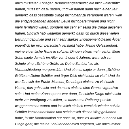
auch mit vielen Kollegen zusammengearbeitet, die mich unterstützt
haben, muss ich dazu sagen, und wir haben dann nach einer Zeit
gemerkt, dass bestimmte Dinge nicht mehr zu verändern waren, weil
die entsprechenden anderen Leute nicht bereit waren und nicht
mehr lernfähig waren, sondern nur sehr einseitig die Dinge gesehen
haben. Und ich hab weiterhin gemerkt, dass ich durch diese vielen
Berührungspunkte und sehr sehr starkes Engagement diesen Ärger
eigentlich für mich persönlich verstärkt habe. Meine Gelassenheit,
meine eigentliche Ruhe in solchen Dingen etwas mehr verlor. Mein
Sohn sagte damals im Alter von 5 oder 6 Jahren, wenn ich zur
Schule ging: „Schöne Grüße an Deine Schüler“ so als
Verabschiedung morgens früh. Und einmal sagte er dann: „Schöne
Grüße an Deine Schüler und ärger Dich nicht mehr so viel“. Und da
war für mich der Punkt. Moment, Du bringst einfach zu viel nach
Hause, das geht nicht und da muss einfach eine Grenze irgendwo
sein. Und meine Konsequenz war dann, für solche Dinge mich nicht
mehr zur Verfügung zu stellen, so dass auch Reibungspunkte
weggenommen waren und ich mich einfach verstärkt wieder auf die
Schüler konzentriert habe und seitdem ich diesen Weg gefunden
habe, ist die Konfrontation nur noch so, dass es wirklich nur noch um
Dinge geht, die meine Schüler oder mich angehen, wie auch immer.