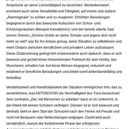
Ansprüche an seine Lehrertätigkeit zu verzichten. Bemerkenswert
erscheint auch seine Sensibilität und Fähigkeit, auf innere und äußere
„Alarmsignale“ zu achten und zu reagieren. Erhöhten Belastungen
begegnet er durch das bewusste Aufsuchen von Schon- und
Erholungsräumen (Beispiel Kanufahren); und der bereits zitierte Satz
seines Sohnes „Schöne Grüße an deine Schüler und ärgere dich nicht
mehr so viel!“ war für ihn Anlass genug, seine Situation zu reflektieren und
mehr Distanz zwischen beruflichem und privatem Leben aufzubauen.
Diese Distanzierung gelingt ihm insbesondere auch dadurch, dass er sich
bewusst und gezielt einen hinreichenden Freiraum für sein Hobby, das
Musizieren, erhalten hat. Auf diese Weisen begegnet, reduziert und
relativiert er berufliche Belastungen und bleibt somit widerstandsfähig und
belastbar.
Verstehbarkeit und Handhabbarkeit der Situation ermöglichen ihm, das zu
verwirklichen, was ANTONOVSKI als Sinnhaftigkeit des Tuns bezeichnet.
Sein zentrales „Ziel, mit Menschen zu arbeiten“ kann er im Unterricht, in
der Arbeit mit seinen Schülern verfolgen. Dessen ist er sich bewusst und
deshalb sieht er dem Start der Schulzeit nach den Ferien mit Freude und
nicht mit Bedauern oder Befürchtungen entgegen. Damit wird auch
verständlich, warum die frustrierende Phase der erfolglosen