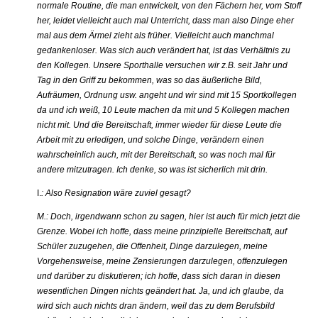
normale Routine, die man entwickelt, von den Fächern her, vom Stoff
her, leidet vielleicht auch mal Unterricht, dass man also Dinge eher
mal aus dem Ärmel zieht als früher. Vielleicht auch manchmal
gedankenloser. Was sich auch verändert hat, ist das Verhältnis zu
den Kollegen. Unsere Sporthalle versuchen wir z.B. seit Jahr und
Tag in den Griff zu bekommen, was so das äußerliche Bild,
Aufräumen, Ordnung usw. angeht und wir sind mit 15 Sportkollegen
da und ich weiß, 10 Leute machen da mit und 5 Kollegen machen
nicht mit. Und die Bereitschaft, immer wieder für diese Leute die
Arbeit mit zu erledigen, und solche Dinge, verändern einen
wahrscheinlich auch, mit der Bereitschaft, so was noch mal für
andere mitzutragen. Ich denke, so was ist sicherlich mit drin.
I.
: Also Resignation wäre zuviel gesagt?
M.: Doch, irgendwann schon zu sagen, hier ist auch für mich jetzt die
Grenze. Wobei ich hoffe, dass meine prinzipielle Bereitschaft, auf
Schüler zuzugehen, die Offenheit, Dinge darzulegen, meine
Vorgehensweise, meine Zensierungen darzulegen, offenzulegen
und darüber zu diskutieren; ich hoffe, dass sich daran in diesen
wesentlichen Dingen nichts geändert hat. Ja, und ich glaube, da
wird sich auch nichts dran ändern, weil das zu dem Berufsbild