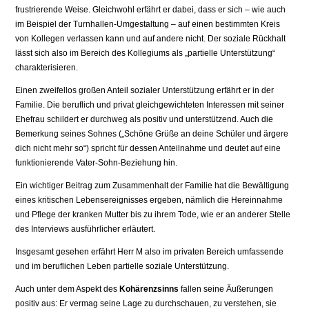
frustrierende Weise. Gleichwohl erfährt er dabei, dass er sich – wie auch
im Beispiel der Turnhallen-Umgestaltung – auf einen bestimmten Kreis
von Kollegen verlassen kann und auf andere nicht. Der soziale Rückhalt
lässt sich also im Bereich des Kollegiums als „partielle Unterstützung“
charakterisieren.
Einen zweifellos großen Anteil sozialer Unterstützung erfährt er in der
Familie. Die beruflich und privat gleichgewichteten Interessen mit seiner
Ehefrau schildert er durchweg als positiv und unterstützend. Auch die
Bemerkung seines Sohnes („Schöne Grüße an deine Schüler und ärgere
dich nicht mehr so“) spricht für dessen Anteilnahme und deutet auf eine
funktionierende Vater-Sohn-Beziehung hin.
Ein wichtiger Beitrag zum Zusammenhalt der Familie hat die Bewältigung
eines kritischen Lebensereignisses ergeben, nämlich die Hereinnahme
und Pflege der kranken Mutter bis zu ihrem Tode, wie er an anderer Stelle
des Interviews ausführlicher erläutert.
Insgesamt gesehen erfährt Herr M also im privaten Bereich umfassende
und im beruflichen Leben partielle soziale Unterstützung.
Auch unter dem Aspekt des
Kohärenzsinns
fallen seine Äußerungen
positiv aus: Er vermag seine Lage zu durchschauen, zu verstehen, sie