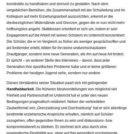
konstruktiv zu handhaben und sinnvoll zu gestalten. Nach dem
vergeblichen Bemühen, die Zusammenarbeit mit der Schulleitung und im
Kollegium auf mehr Erziehungsarbeit auszurichten, erkennt er die
diesbezüglichen Widerstände und Grenzen, gegen die er nun nicht mehr
hoffnungslos angeht. Stattdessen orientiert er sich um, indem er sein
Engagement auf die Arbeit mit seinen Schülern im Unterricht konzentriert.
Die Schüler, die er im Vergleich zu früher als weniger gesprächsoffen und
als fordernder erlebt, bilden für ihn keine undurchschaubaren
Draufgänger, sondern eine neue Generation, die ihn auf neue Art fordert.
Er spricht – an anderer Stelle des Interviews – davon, dass jede
Generation ihre spezifischen Probleme habe und er keine größeren
Probleme der heutigen Jugend sehe, sondern nur andere.
Dieses Verständnis seiner Situation paart sich mit gelingender
Handhabbarkeit
. Die früheren Idealvorstellungen von möglichst viel
Freiheit und Partnerschaft im Unterricht hat er unter den neuen
Bedingungen pragmatisch relativiert. Neben der verbreiteten
Zauberformel von „Grenzsetzung und Durchsetzung“ hat er sich allerdings
bestimmte erzieherische Ansprüche erhalten, nämlich auf Schüler
zuzugehen, offen gegenüber ihnen zu sein und diskussions- bzw.
kompromissbereit zu bleiben. Er zeichnet sich also durch eine
pragmatische Flexibilität aus, ohne auf ihm wesentlich erscheinende