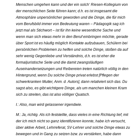
Menschen umgehen kann und der ein solch‘ Riesen-Kollegium von
der menschlichen Seite führen kann; d.h. es ist insgesamt die
Atmosphäre unpersönlicher geworden und die Dinge, die für mich
vom Berufsbild immer von Bedeutung waren – Pädagogik sag ich
jetzt mal als Stichwort – ist für ihn keine wesentliche Sache und
wenn man sich etwas mehr in den Beruf einbringen möchte, gerade
über Sport ist es häufig möglich Kontakte aufzubauen, Schülern bei
persönlichen Problemen zu helfen und solche Dinge, stoßen da auf
sehr wenig Gegenliebe und Verständnis, d.h. es ist eher die
formaljuristische Seite und die damit zwangsläufigen
Auseinandersetzungen und Reibereien treten natürlich völlig in den
Hintergrund, wenn Du solche Dinge privat erlebst [Pflegen der
schwerkranken Mutter, Anm. d. Autors], dann relativiert sich das. Du
sagst also, es gibt wichtigere Dinge, als um manchen kleinen Kram
sich zu streiten, das ist also völliger Quatsch.
I.: Also, man wird gelassener irgendwie.
M.: Ja, richtig. Als ich feststellte, dass vieles in eine Richtung lief, mit
der ich mich nicht so ganz identifizieren konnte, habe ich versucht,
über aktive Arbeit, Lehrreferat, SV-Lehrer und solche Dinge etwas zu
bewegen und in Gang zu setzen bzw. zu verstärken, habe dann