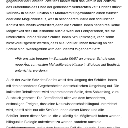
gegenüber der Lehrerin. Zweitens manifestiert das Verb in der Zeitform
des Präteritums das Ende der gemeinsam verbrachten Zeit. Drittens drückt
»dürfen« in seiner Funktion als Modalverb für gewöhnlich einen Wunsch
oder eine Möglichkeit aus, was in besonderem Maße den schulischen
Kontext des Inhalts kontrastiert, denn die Schüler_innen haben real keine
Möglichkeit der Einflussnahme auf die Wahl der Lehrpersonen, die sie
unterrichten und da für die Schüler_innen Schulpflicht gilt, kann somit
nicht vorausgesetzt werden, dass alle Schüler_innen freiwillig an der
Schule sind. Weitergeführt wird der Brief mit folgendem Satz:
»Für uns alle begann im Schuljahr 06/07 an unserer Schule eine
neue Ära, zum ersten Mal sollte eine Klasse in Biologie auf Englisch
unterrichtet werden.«
Auch der zweite Satz des Briefes weist den Umgang der Schüler_innen
mit den besonderen Gegebenheiten der schulischen Umgebung auf. Die
kollektive Betroffenheit wird an prominenter Stelle, dem Satzanfang, zum
Ausdruck gebracht. Die Betroffenheit aller von dem besonderen,
erstmaligen Ereignis, dass eine Naturwissenschaft bilingual unterrichtet
wird, betrifft nicht nur alle Schüler_innen dieser Klasse und alle
Schüler_innen dieser Schule, die zukünftig die Möglichkeit haben werden,
bilingual in Biologie unterrichtet zu werden, sondern auch die