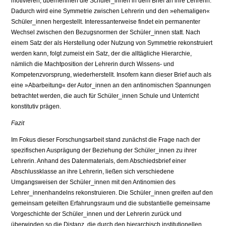
motivieren, übernehmen die Schüler_innen in dem Brief an ihre Lehrerin.
Dadurch wird eine Symmetrie zwischen Lehrerin und den »ehemaligen«
Schüler_innen hergestellt. Interessanterweise findet ein permanenter
Wechsel zwischen den Bezugsnormen der Schüler_innen statt. Nach
einem Satz der als Herstellung oder Nutzung von Symmetrie rekonstruiert
werden kann, folgt zumeist ein Satz, der die alltägliche Hierarchie,
nämlich die Machtposition der Lehrerin durch Wissens- und
Kompetenzvorsprung, wiederherstellt. Insofern kann dieser Brief auch als
eine »Abarbeitung« der Autor_innen an den antinomischen Spannungen
betrachtet werden, die auch für Schüler_innen Schule und Unterricht
konstitutiv prägen.
Fazit
Im Fokus dieser Forschungsarbeit stand zunächst die Frage nach der
spezifischen Ausprägung der Beziehung der Schüler_innen zu ihrer
Lehrerin. Anhand des Datenmaterials, dem Abschiedsbrief einer
Abschlussklasse an ihre Lehrerin, ließen sich verschiedene
Umgangsweisen der Schüler_innen mit den Antinomien des
Lehrer_innenhandelns rekonstruieren. Die Schüler_innen greifen auf den
gemeinsam geteilten Erfahrungsraum und die substantielle gemeinsame
Vorgeschichte der Schüler_innen und der Lehrerin zurück und
überwinden so die Distanz, die durch den hierarchisch institutionellen