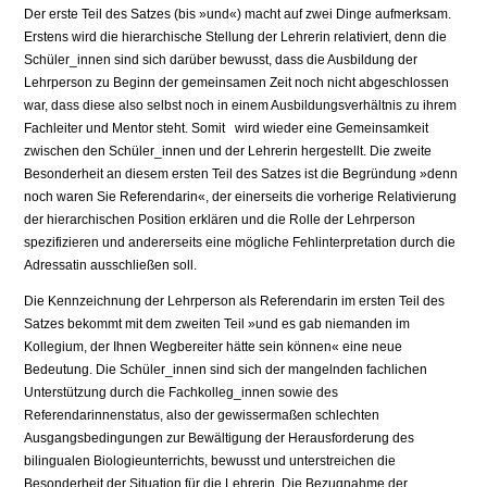
Der erste Teil des Satzes (bis »und«) macht auf zwei Dinge aufmerksam.
Erstens wird die hierarchische Stellung der Lehrerin relativiert, denn die
Schüler_innen sind sich darüber bewusst, dass die Ausbildung der
Lehrperson zu Beginn der gemeinsamen Zeit noch nicht abgeschlossen
war, dass diese also selbst noch in einem Ausbildungsverhältnis zu ihrem
Fachleiter und Mentor steht. Somit wird wieder eine Gemeinsamkeit
zwischen den Schüler_innen und der Lehrerin hergestellt. Die zweite
Besonderheit an diesem ersten Teil des Satzes ist die Begründung »denn
noch waren Sie Referendarin«, der einerseits die vorherige Relativierung
der hierarchischen Position erklären und die Rolle der Lehrperson
spezifizieren und andererseits eine mögliche Fehlinterpretation durch die
Adressatin ausschließen soll.
Die Kennzeichnung der Lehrperson als Referendarin im ersten Teil des
Satzes bekommt mit dem zweiten Teil »und es gab niemanden im
Kollegium, der Ihnen Wegbereiter hätte sein können« eine neue
Bedeutung. Die Schüler_innen sind sich der mangelnden fachlichen
Unterstützung durch die Fachkolleg_innen sowie des
Referendarinnenstatus, also der gewissermaßen schlechten
Ausgangsbedingungen zur Bewältigung der Herausforderung des
bilingualen Biologieunterrichts, bewusst und unterstreichen die
Besonderheit der Situation für die Lehrerin. Die Bezugnahme der