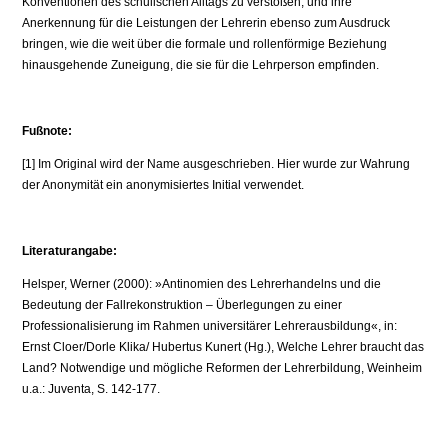
Konventionen des schulischen Alltags zu verstoßen, und ihre
Anerkennung für die Leistungen der Lehrerin ebenso zum Ausdruck
bringen, wie die weit über die formale und rollenförmige Beziehung
hinausgehende Zuneigung, die sie für die Lehrperson empfinden.
Fußnote:
[1] Im Original wird der Name ausgeschrieben. Hier wurde zur Wahrung
der Anonymität ein anonymisiertes Initial verwendet.
Literaturangabe:
Helsper, Werner (2000): »Antinomien des Lehrerhandelns und die
Bedeutung der Fallrekonstruktion – Überlegungen zu einer
Professionalisierung im Rahmen universitärer Lehrerausbildung«, in:
Ernst Cloer/Dorle Klika/ Hubertus Kunert (Hg.), Welche Lehrer braucht das
Land? Notwendige und mögliche Reformen der Lehrerbildung, Weinheim
u.a.: Juventa, S. 142-177.