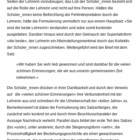
Seiten der Lehrerin vorzubeugen; das Lob der Schüler_innen bezieht sich
auf die Rolle der Lehrerin und nicht auf ihre Person. Hätten die
Schüler_innen keine Befürchtung der Fehlinterpretation durch die
Lehrerin, hätte die Formulierung vermutlich nur aus einem Hauptsatz »Sie
sind die beste Lehrerin!« bestanden und wäre somit konkreter
ausgefallen. Darüber hinaus wird durch den Gebrauch der Superlativform
»die beste«, der Lehrerin ein Alleinstellungsmerkmal durch das Kollektiv
der Schüler_innen zugeschrieben. Weitergeführt wird der Brief mit dem
Satz:
»Wir haben Sie sehr lieb gewonnen und sind dankbar für die vielen
schönen Erinnerungen, die wir aus unserer gemeinsamen Zeit
mitnehmen.«
Die Schüler_innen drücken in ihrer Dankbarkeit und durch den Verweis
auf die »vielen schönen Erinnerungen« ihre Verbundenheit mit der
Lehrerin aus und schreiben ihr die Urheberschaft der »tollen Jahre« zu.
Bemerkenswert ist dabei die Formulierung des Satzanfanges, die
zunächst sehr konkret ist und durch ihren Beschlusscharakter der
Aussage Nachdruck verleiht. Parallel dazu bildet der erste Teil des Satzes
(bis »und«), unter anderem, durch die Steigerungsform »sehr«, die
Prozesshaftigkeit der Beziehungsgeschichte als einer gewachsenen