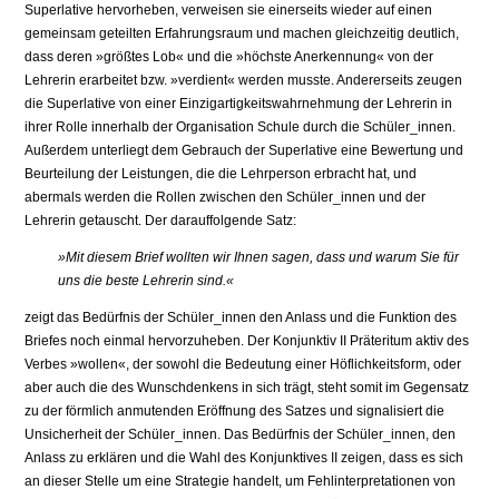
Superlative hervorheben, verweisen sie einerseits wieder auf einen
gemeinsam geteilten Erfahrungsraum und machen gleichzeitig deutlich,
dass deren »größtes Lob« und die »höchste Anerkennung« von der
Lehrerin erarbeitet bzw. »verdient« werden musste. Andererseits zeugen
die Superlative von einer Einzigartigkeitswahrnehmung der Lehrerin in
ihrer Rolle innerhalb der Organisation Schule durch die Schüler_innen.
Außerdem unterliegt dem Gebrauch der Superlative eine Bewertung und
Beurteilung der Leistungen, die die Lehrperson erbracht hat, und
abermals werden die Rollen zwischen den Schüler_innen und der
Lehrerin getauscht. Der darauffolgende Satz:
»Mit diesem Brief wollten wir Ihnen sagen, dass und warum Sie für
uns die beste Lehrerin sind.«
zeigt das Bedürfnis der Schüler_innen den Anlass und die Funktion des
Briefes noch einmal hervorzuheben. Der Konjunktiv II Präteritum aktiv des
Verbes »wollen«, der sowohl die Bedeutung einer Höflichkeitsform, oder
aber auch die des Wunschdenkens in sich trägt, steht somit im Gegensatz
zu der förmlich anmutenden Eröffnung des Satzes und signalisiert die
Unsicherheit der Schüler_innen. Das Bedürfnis der Schüler_innen, den
Anlass zu erklären und die Wahl des Konjunktives II zeigen, dass es sich
an dieser Stelle um eine Strategie handelt, um Fehlinterpretationen von