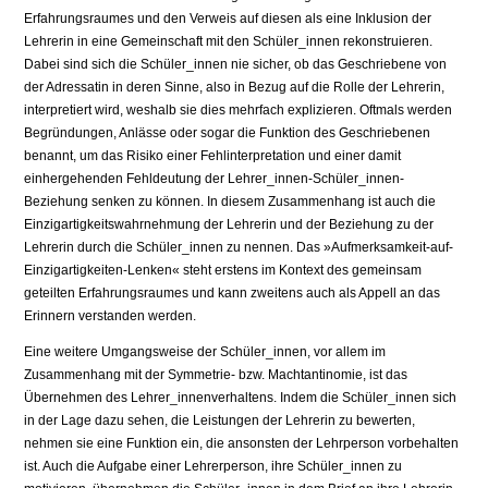
Erfahrungsraumes und den Verweis auf diesen als eine Inklusion der
Lehrerin in eine Gemeinschaft mit den Schüler_innen rekonstruieren.
Dabei sind sich die Schüler_innen nie sicher, ob das Geschriebene von
der Adressatin in deren Sinne, also in Bezug auf die Rolle der Lehrerin,
interpretiert wird, weshalb sie dies mehrfach explizieren. Oftmals werden
Begründungen, Anlässe oder sogar die Funktion des Geschriebenen
benannt, um das Risiko einer Fehlinterpretation und einer damit
einhergehenden Fehldeutung der Lehrer_innen-Schüler_innen-
Beziehung senken zu können. In diesem Zusammenhang ist auch die
Einzigartigkeitswahrnehmung der Lehrerin und der Beziehung zu der
Lehrerin durch die Schüler_innen zu nennen. Das »Aufmerksamkeit-auf-
Einzigartigkeiten-Lenken« steht erstens im Kontext des gemeinsam
geteilten Erfahrungsraumes und kann zweitens auch als Appell an das
Erinnern verstanden werden.
Eine weitere Umgangsweise der Schüler_innen, vor allem im
Zusammenhang mit der Symmetrie- bzw. Machtantinomie, ist das
Übernehmen des Lehrer_innenverhaltens. Indem die Schüler_innen sich
in der Lage dazu sehen, die Leistungen der Lehrerin zu bewerten,
nehmen sie eine Funktion ein, die ansonsten der Lehrperson vorbehalten
ist. Auch die Aufgabe einer Lehrerperson, ihre Schüler_innen zu