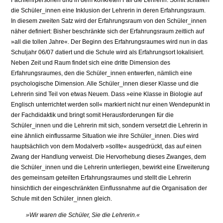
Fachlehrpersonen und in dem konkreten Fall die Lehrerin. Somit schaffen
die Schüler_innen eine Inklusion der Lehrerin in deren Erfahrungsraum.
In diesem zweiten Satz wird der Erfahrungsraum von den Schüler_innen
näher definiert: Bisher beschränkte sich der Erfahrungsraum zeitlich auf
»all die tollen Jahre«. Der Beginn des Erfahrungsraumes wird nun in das
Schuljahr 06/07 datiert und die Schule wird als Erfahrungsort lokalisiert.
Neben Zeit und Raum findet sich eine dritte Dimension des
Erfahrungsraumes, den die Schüler_innen entwerfen, nämlich eine
psychologische Dimension. Alle Schüler_innen dieser Klasse und die
Lehrerin sind Teil von etwas Neuem. Dass »eine Klasse in Biologie auf
Englisch unterrichtet werden soll« markiert nicht nur einen Wendepunkt in
der Fachdidaktik und bringt somit Herausforderungen für die
Schüler_innen und die Lehrerin mit sich, sondern versetzt die Lehrerin in
eine ähnlich einflussarme Situation wie ihre Schüler_innen. Dies wird
hauptsächlich von dem Modalverb »sollte« ausgedrückt, das auf einen
Zwang der Handlung verweist. Die Hervorhebung dieses Zwanges, dem
die Schüler_innen und die Lehrerin unterliegen, bewirkt eine Erweiterung
des gemeinsam geteilten Erfahrungsraumes und stellt die Lehrerin
hinsichtlich der eingeschränkten Einflussnahme auf die Organisation der
Schule mit den Schüler_innen gleich.
»Wir waren die Schüler, Sie die Lehrerin.«