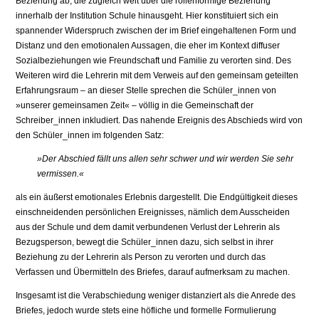
Beziehung ab, die zugleich weit über die rollenförmige Beziehung
innerhalb der Institution Schule hinausgeht. Hier konstituiert sich ein
spannender Widerspruch zwischen der im Brief eingehaltenen Form und
Distanz und den emotionalen Aussagen, die eher im Kontext diffuser
Sozialbeziehungen wie Freundschaft und Familie zu verorten sind. Des
Weiteren wird die Lehrerin mit dem Verweis auf den gemeinsam geteilten
Erfahrungsraum – an dieser Stelle sprechen die Schüler_innen von
»unserer gemeinsamen Zeit« – völlig in die Gemeinschaft der
Schreiber_innen inkludiert. Das nahende Ereignis des Abschieds wird von
den Schüler_innen im folgenden Satz:
»Der Abschied fällt uns allen sehr schwer und wir werden Sie sehr
vermissen.«
als ein äußerst emotionales Erlebnis dargestellt. Die Endgültigkeit dieses
einschneidenden persönlichen Ereignisses, nämlich dem Ausscheiden
aus der Schule und dem damit verbundenen Verlust der Lehrerin als
Bezugsperson, bewegt die Schüler_innen dazu, sich selbst in ihrer
Beziehung zu der Lehrerin als Person zu verorten und durch das
Verfassen und Übermitteln des Briefes, darauf aufmerksam zu machen.
Insgesamt ist die Verabschiedung weniger distanziert als die Anrede des
Briefes, jedoch wurde stets eine höfliche und formelle Formulierung