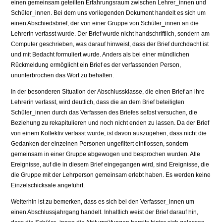
einen gemeinsam geteilten Erfahrungsraum zwischen Lehrer_innen und
Schüler_innen. Bei dem uns vorliegenden Dokument handelt es sich um
einen Abschiedsbrief, der von einer Gruppe von Schüler_innen an die
Lehrerin verfasst wurde. Der Brief wurde nicht handschriftlich, sondern am
Computer geschrieben, was darauf hinweist, dass der Brief durchdacht ist
und mit Bedacht formuliert wurde. Anders als bei einer mündlichen
Rückmeldung ermöglicht ein Brief es der verfassenden Person,
ununterbrochen das Wort zu behalten.
In der besonderen Situation der Abschlussklasse, die einen Brief an ihre
Lehrerin verfasst, wird deutlich, dass die an dem Brief beteiligten
Schüler_innen durch das Verfassen des Briefes selbst versuchen, die
Beziehung zu rekapitulieren und noch nicht enden zu lassen. Da der Brief
von einem Kollektiv verfasst wurde, ist davon auszugehen, dass nicht die
Gedanken der einzelnen Personen ungefiltert einflossen, sondern
gemeinsam in einer Gruppe abgewogen und besprochen wurden. Alle
Ereignisse, auf die in diesem Brief eingegangen wird, sind Ereignisse, die
die Gruppe mit der Lehrperson gemeinsam erlebt haben. Es werden keine
Einzelschicksale angeführt.
Weiterhin ist zu bemerken, dass es sich bei den Verfasser_innen um
einen Abschlussjahrgang handelt. Inhaltlich weist der Brief darauf hin,