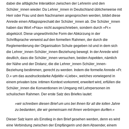
dabei die alltägliche Interaktion zwischen der Lehrerin und den
Schüler_innen wieder. Da Lehrer_innen in Deutschland üblicherweise mit
Herr oder Frau und dem Nachnamen angesprochen werden, bildet diese
Anrede einen Alltagssprechakt der Schüler_innen ab. Die Schüler_innen
haben das Wort »Frau« nicht ausgeschrieben, sondern durch »Fr.«
abgekürzt. Diese ungewöhnliche Form der Abkürzung in der
Schriftsprache verweist auf den formellen Rahmen, der durch die
Reglementierung der Organisation Schule gegeben ist und in dem sich
die Lehrer_innen-Schüler_innen-Beziehung bewegt. In der Anrede wird
deutlich, dass die Schüler_innen versuchen, beiden Aspekten, nämlich
der Nähe und der Distanz, die die Lehrer_innen-Schüler_innen-
Beziehung bestimmen, gerecht zu werden. Indem die formelle Anrede »Fr.
D.« um das ausdrucksstarke Adjektiv »Liebe«, welches vorwiegend in
einem privaten bzw. intimen Kontext vorkommt, erweitert wird, erfüllen die
Schüler_innen die Konventionen im Umgang mit Lehrpersonen im
schulischen Rahmen. Der erste Satz des Briefes lautet:
»wir schreiben diesen Brief um uns bei Ihnen für all die tollen Jahre
zu bedanken, die wir gemeinsam mit Ihnen verbringen durften.«
Dieser Satz kann als Einstieg in den Brief gesehen werden, denn es wird
eine Verbindung zwischen der Empfängerin und dem Absender, einem