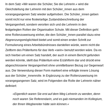
In dem Satz »Wir waren die Schüler, Sie die Lehrerin.« wird die
Gleichstellung der Lehrerin mit den Schüler_innen aus dem
vorangegangenen Satz wieder aufgehoben. Die Schüler_innen geben
somit nicht nur eine floskelartige Zustandsbeschreibung der
Vergangenheit, sondern verorten sich und die Lehrerin in den
festgelegten Rollen der Organisation Schule. Mit dieser Definition geht
eine Rollenzuweisung einher, die den Schüler_innen parallel dazu eine
Abgrenzungsmöglichkeit bietet und somit einen ersten Schritt zur
Formulierung eines Arbeitsbündnisses darstellen würde, wenn nicht die
Zeitform des Präteritums für das Verb »sein« benutzt worden wäre. Da es
sich hierbei um einen Satz handelt, der auch in einem Bericht gefunden
werden könnte, stellt das Präteritum eine Erzählform dar und drückt eine
abgeschlossene Vergangenheit ohne unmittelbaren Bezug zur Gegenwart
aus. Die Verwendung dieser Form markiert eine erfolgte innere Lösung
aus der Schüler_innenrolle. In Ergänzung zu der Rollenzuweisung im
vorangegangenen Satz, wird im Folgenden die Rolle der Lehrerin näher
definiert:
»Eigentlich waren Sie erst auf dem Weg Lehrerin zu werden, denn
noch waren Sie Referendarin, und es gab niemanden im Kollegium,
der Ihnen Wegbereiter hätte sein können.«