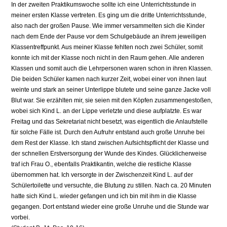
In der zweiten Praktikumswoche sollte ich eine Unterrichtsstunde in
meiner ersten Klasse vertreten. Es ging um die dritte Unterrichtsstunde,
also nach der großen Pause. Wie immer versammelten sich die Kinder
nach dem Ende der Pause vor dem Schulgebäude an ihrem jeweiligen
Klassentreffpunkt. Aus meiner Klasse fehlten noch zwei Schüler, somit
konnte ich mit der Klasse noch nicht in den Raum gehen. Alle anderen
Klassen und somit auch die Lehrpersonen waren schon in ihren Klassen.
Die beiden Schüler kamen nach kurzer Zeit, wobei einer von ihnen laut
weinte und stark an seiner Unterlippe blutete und seine ganze Jacke voll
Blut war. Sie erzählten mir, sie seien mit den Köpfen zusammengestoßen,
wobei sich Kind L. an der Lippe verletzte und diese aufplatzte. Es war
Freitag und das Sekretariat nicht besetzt, was eigentlich die Anlaufstelle
für solche Fälle ist. Durch den Aufruhr entstand auch große Unruhe bei
dem Rest der Klasse. Ich stand zwischen Aufsichtspflicht der Klasse und
der schnellen Erstversorgung der Wunde des Kindes. Glücklicherweise
traf ich Frau O., ebenfalls Praktikantin, welche die restliche Klasse
übernommen hat. Ich versorgte in der Zwischenzeit Kind L. auf der
Schülertoilette und versuchte, die Blutung zu stillen. Nach ca. 20 Minuten
hatte sich Kind L. wieder gefangen und ich bin mit ihm in die Klasse
gegangen. Dort entstand wieder eine große Unruhe und die Stunde war
vorbei.