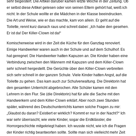
sehr begeistert. Die Artikel darüber kamen letzte Woche in der Zeitung. Ob
er selbst diese Artikel gelesen oder von seinen Eltern gehört hat, weiß ich
nicht. In der Schule wollte er die Mädchen in der Klasse beeindrucken.
Die Art und Weise, wie er das machte, kam von allein. Er geht auf die
Toilette, rennt kurz danach raus und schreit dabei: „Ich habe den gesehen.
Er ist da! Der Killer-Clown ist da!“
Komischerweise wird in der Zeit die Küche für den Ganztag renoviert.
Einige Handwerker waren auch in der Schule und auf dem Schulhof. Es
hat geregnet. Die Handwerker hatten Kapuzen an. Die Kinder haben eine
Verbindung zwischen den Männern mit Kapuzen und dem Killer-Clown
sehr schnell hergestellt. Die Gerüchte über den Killer-Clown verbreiten
sich sehr schnell in der ganzen Schule. Viele Kinder hatten Angst, auf die
Toilette zu gehen. Das kam auch zur Schulverwaltung. Die Direktorin hat
den gesamten Unterricht abgebrochen. Alle Schüler kamen mit den
Lehrern in den Flur. Sie (die Direktorin) hat für alle die Sache mit den
Handwerkern und dem Killer-Clown erklärt. Aber noch zwei Stunden
später, während des Deutschunterrichts kamen solche Fragen zu mir:
„Glaubst du daran? Existiert er wirklich? Kommt er nur in der Nacht?“ Ich
war sehr überrascht, wie viele Kinder, sogar die Erstklässler, die
Horrorgeschichte mitgekriegt haben. Ich wusste nicht, wie ich die Fragen
der Kinder richtig beantworten sollte. Sollte man sich vielleicht mehr Zeit