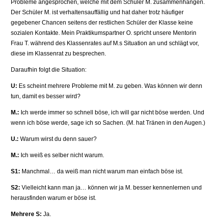
Probleme angesprochen, welche mit dem Schüler M. zusammenhängen.
Der Schüler M. ist verhaltensauffällig und hat daher trotz häufiger
gegebener Chancen seitens der restlichen Schüler der Klasse keine
sozialen Kontakte. Mein Praktikumspartner O. spricht unsere Mentorin
Frau T. während des Klassenrates auf M.s Situation an und schlägt vor,
diese im Klassenrat zu besprechen.
Daraufhin folgt die Situation:
U:
Es scheint mehrere Probleme mit M. zu geben. Was können wir denn
tun, damit es besser wird?
M.:
Ich werde immer so schnell böse, ich will gar nicht böse werden. Und
wenn ich böse werde, sage ich so Sachen. (M. hat Tränen in den Augen.)
U.:
Warum wirst du denn sauer?
M.:
Ich weiß es selber nicht warum.
S1:
Manchmal… da weiß man nicht warum man einfach böse ist.
S2:
Vielleicht kann man ja… können wir ja M. besser kennenlernen und
herausfinden warum er böse ist.
Mehrere S:
Ja.