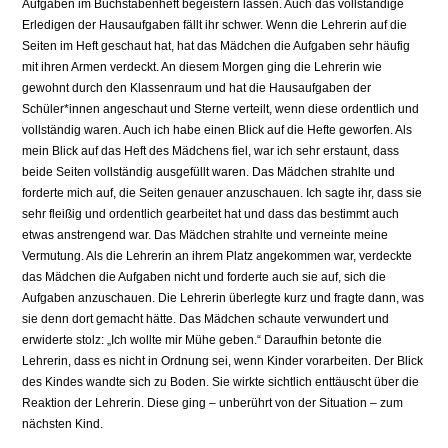
Aufgaben im Buchstabenheft begeistern lassen. Auch das vollständige
Erledigen der Hausaufgaben fällt ihr schwer. Wenn die Lehrerin auf die
Seiten im Heft geschaut hat, hat das Mädchen die Aufgaben sehr häufig
mit ihren Armen verdeckt. An diesem Morgen ging die Lehrerin wie
gewohnt durch den Klassenraum und hat die Hausaufgaben der
Schüler*innen angeschaut und Sterne verteilt, wenn diese ordentlich und
vollständig waren. Auch ich habe einen Blick auf die Hefte geworfen. Als
mein Blick auf das Heft des Mädchens fiel, war ich sehr erstaunt, dass
beide Seiten vollständig ausgefüllt waren. Das Mädchen strahlte und
forderte mich auf, die Seiten genauer anzuschauen. Ich sagte ihr, dass sie
sehr fleißig und ordentlich gearbeitet hat und dass das bestimmt auch
etwas anstrengend war. Das Mädchen strahlte und verneinte meine
Vermutung. Als die Lehrerin an ihrem Platz angekommen war, verdeckte
das Mädchen die Aufgaben nicht und forderte auch sie auf, sich die
Aufgaben anzuschauen. Die Lehrerin überlegte kurz und fragte dann, was
sie denn dort gemacht hätte. Das Mädchen schaute verwundert und
erwiderte stolz: „Ich wollte mir Mühe geben.“ Daraufhin betonte die
Lehrerin, dass es nicht in Ordnung sei, wenn Kinder vorarbeiten. Der Blick
des Kindes wandte sich zu Boden. Sie wirkte sichtlich enttäuscht über die
Reaktion der Lehrerin. Diese ging – unberührt von der Situation – zum
nächsten Kind.