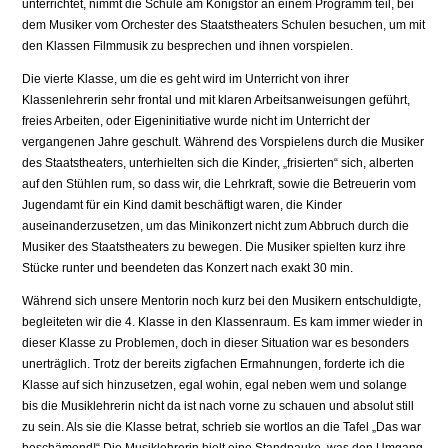
unterrichtet, nimmt die Schule am Königstor an einem Programm teil, bei
dem Musiker vom Orchester des Staatstheaters Schulen besuchen, um mit
den Klassen Filmmusik zu besprechen und ihnen vorspielen.
Die vierte Klasse, um die es geht wird im Unterricht von ihrer
Klassenlehrerin sehr frontal und mit klaren Arbeitsanweisungen geführt,
freies Arbeiten, oder Eigeninitiative wurde nicht im Unterricht der
vergangenen Jahre geschult. Während des Vorspielens durch die Musiker
des Staatstheaters, unterhielten sich die Kinder, „frisierten“ sich, alberten
auf den Stühlen rum, so dass wir, die Lehrkraft, sowie die Betreuerin vom
Jugendamt für ein Kind damit beschäftigt waren, die Kinder
auseinanderzusetzen, um das Minikonzert nicht zum Abbruch durch die
Musiker des Staatstheaters zu bewegen. Die Musiker spielten kurz ihre
Stücke runter und beendeten das Konzert nach exakt 30 min.
Während sich unsere Mentorin noch kurz bei den Musikern entschuldigte,
begleiteten wir die 4. Klasse in den Klassenraum. Es kam immer wieder in
dieser Klasse zu Problemen, doch in dieser Situation war es besonders
unerträglich. Trotz der bereits zigfachen Ermahnungen, forderte ich die
Klasse auf sich hinzusetzen, egal wohin, egal neben wem und solange
bis die Musiklehrerin nicht da ist nach vorne zu schauen und absolut still
zu sein. Als sie die Klasse betrat, schrieb sie wortlos an die Tafel „Das war