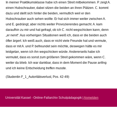
In meiner Praktikumsklasse habe ich einen Streit mitbekommen. P. zeigt A.
einen Hubschrauber, dabei sitzen die beiden an ihren Plätzen. C. kommt
dazu und stellt sich hinter die beiden, vermutlich weil er den
Hubschrauber auch sehen wollte. Er hat sich immer weiter zwischen A.
und E. gedrängt, aber nichts weiter Provozierendes gemacht. A. kam
daraufhin zu mir und hat gefragt, ob ich C. nicht wegschicken kann, denn
„er nervt“. Aus vorherigen Situationen weiß ich, dass er die beiden auch
öfter ärgert. Ich weiß auch, dass er nicht viele Freunde hat und vermute,
dass er mit A. und P. befreundet sein möchte, deswegen hätte es mir
leidgetan, wenn ich ihn wegschicken würde. Andererseits habe ich
vermutet, dass es sonst zum größeren Streit gekommen wäre, wenn C.
weiter da blieb. Ich war dankbar, dass in dem Moment die Pause anfing
und ich keine Entscheidung treffen musste.
(Studentin F_1_Autoritätsverlust, Pos. 42-49)
Universität Kassel - Online-Fallarchiv Schulpädagogik |
Anmelden