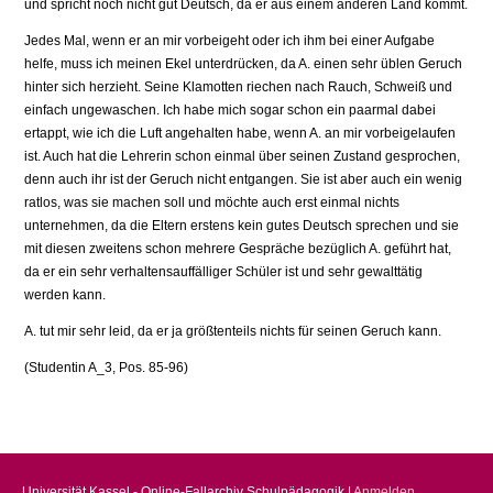
und spricht noch nicht gut Deutsch, da er aus einem anderen Land kommt.
Jedes Mal, wenn er an mir vorbeigeht oder ich ihm bei einer Aufgabe
helfe, muss ich meinen Ekel unterdrücken, da A. einen sehr üblen Geruch
hinter sich herzieht. Seine Klamotten riechen nach Rauch, Schweiß und
einfach ungewaschen. Ich habe mich sogar schon ein paarmal dabei
ertappt, wie ich die Luft angehalten habe, wenn A. an mir vorbeigelaufen
ist. Auch hat die Lehrerin schon einmal über seinen Zustand gesprochen,
denn auch ihr ist der Geruch nicht entgangen. Sie ist aber auch ein wenig
ratlos, was sie machen soll und möchte auch erst einmal nichts
unternehmen, da die Eltern erstens kein gutes Deutsch sprechen und sie
mit diesen zweitens schon mehrere Gespräche bezüglich A. geführt hat,
da er ein sehr verhaltensauffälliger Schüler ist und sehr gewalttätig
werden kann.
A. tut mir sehr leid, da er ja größtenteils nichts für seinen Geruch kann.
(Studentin A_3, Pos. 85-96)
Universität Kassel - Online-Fallarchiv Schulpädagogik |
Anmelden