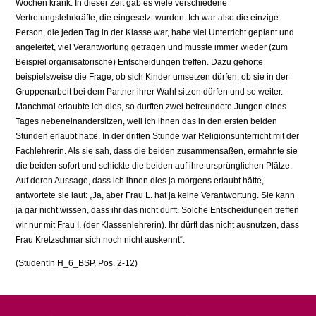
Wochen krank. In dieser Zeit gab es viele verschiedene
Vertretungslehrkräfte, die eingesetzt wurden. Ich war also die einzige
Person, die jeden Tag in der Klasse war, habe viel Unterricht geplant und
angeleitet, viel Verantwortung getragen und musste immer wieder (zum
Beispiel organisatorische) Entscheidungen treffen. Dazu gehörte
beispielsweise die Frage, ob sich Kinder umsetzen dürfen, ob sie in der
Gruppenarbeit bei dem Partner ihrer Wahl sitzen dürfen und so weiter.
Manchmal erlaubte ich dies, so durften zwei befreundete Jungen eines
Tages nebeneinandersitzen, weil ich ihnen das in den ersten beiden
Stunden erlaubt hatte. In der dritten Stunde war Religionsunterricht mit der
Fachlehrerin. Als sie sah, dass die beiden zusammensaßen, ermahnte sie
die beiden sofort und schickte die beiden auf ihre ursprünglichen Plätze.
Auf deren Aussage, dass ich ihnen dies ja morgens erlaubt hätte,
antwortete sie laut: „Ja, aber Frau L. hat ja keine Verantwortung. Sie kann
ja gar nicht wissen, dass ihr das nicht dürft. Solche Entscheidungen treffen
wir nur mit Frau I. (der Klassenlehrerin). Ihr dürft das nicht ausnutzen, dass
Frau Kretzschmar sich noch nicht auskennt“.
(StudentIn H_6_BSP, Pos. 2-12)