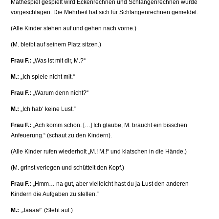
Mathespiel gespielt wird Eckenrechnen und Schlangenrechnen wurde
vorgeschlagen. Die Mehrheit hat sich für Schlangenrechnen gemeldet.
(Alle Kinder stehen auf und gehen nach vorne.)
(M. bleibt auf seinem Platz sitzen.)
Frau F.:
„Was ist mit dir, M.?“
M.:
„Ich spiele nicht mit.“
Frau F.:
„Warum denn nicht?“
M.:
„Ich hab‘ keine Lust.“
Frau F.:
„Ach komm schon. […] Ich glaube, M. braucht ein bisschen
Anfeuerung.“ (schaut zu den Kindern).
(Alle Kinder rufen wiederholt „M.! M.!“ und klatschen in die Hände.)
(M. grinst verlegen und schüttelt den Kopf.)
Frau F.:
„Hmm… na gut, aber vielleicht hast du ja Lust den anderen
Kindern die Aufgaben zu stellen.“
M.:
„Jaaaa!“ (Steht auf.)