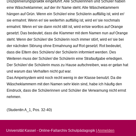
Disziplinierungspraktik eingeführt. Alle Schülerinnen und Schüler haben
eine Wäscheklammer, auf der ihr Name steht. Alle Wäscheklammern
hängen auf Grün. Wenn ein Schüler/ eine Schülerin auffällig ist, wird er/
sie ermahnt. Wenn er/ sie weiterhin auffällig ist, wird er/ sie nochmals
ermahnt. Wenn er/ sie dann nicht still ist, wird er/sie wortlos auf Orange
gesetzt. Das bedeutet, dass die Klammer mit dem Namen nun auf Orange
steht. Wenn der Schüler/ die Schülerin noch immer stört, wird er/ sie bei
der nächsten Störung ohne Ermahnung auf Rot gesetzt. Rot bedeutet,
dass die Eltern des Schülers/ der Schülerin informiert werden. Des
Weiteren muss der Schüler/ die Schülerin eine Strafaufgabe erledigen.
Der Schüler/ die Schülerin muss zu Hause aufschreiben, was er getan hat
und warum das Verhalten nicht gut war.
Das Ampelsystem wird noch recht wenig in der Klasse benutzt. Da die
Wäscheklammern mit den Namen sehr klein sind, habe ich häufig den
Eindruck, dass die Schülerinnen und Schüler die Verwarnung nicht ernst
nehmen.
(Studentin A_1, Pos. 32-40)
Universität Kassel - Online-Fallarchiv Schulpädagogik |
Anmelden