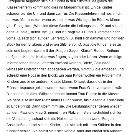
Flitzepause begeben sich die Kinder in den Sitzkreis, da gleich die
Klassenlehrerin kommt und dies ihr Morgenritual ist. Einige Kinder
schauen auf die Uhr und dann zur Tür. Die Klassenlehrerin ist noch nicht
da, was öfter passiert, wenn es noch etwas Wichtiges im Büro zu klären
gibt. F. sagt laut: „Wer sind diese Woche die Leitungskinder?“ und schaut
dabei auf die „Dienstliste“. „O. und B.“, sagt sie. O. und B. kommen nach
vorne. O. setzt sich auf den Lehrerstuhl, B. stellt sich dahinter und holt den
Block für den Sitzkreis und einen Stift hervor. O. bittet die Kinder leise zu
sein und beginnt dann mit der „Fragen-Sagen-Klären“-Runde. Reihum
darf jedes Kind im Kreis etwas fragen, sagen oder klären. Wenn wichtige
Informationen für die Lehrerin erwähnt werden, Briefe, Geld oder
vergessen Unterschriften abgegeben werden, nimmt B. die entgegen und
schreibt eine Notiz in den Block. Ein paar Kinder wollen ein Problem mit
Kindern aus einer anderen Klasse klären. O. sagt, dass dies in der
Frühstückspause geklärt werden kann, wenn Frau G. einverstanden wäre.
B. notiert auch dies. Währenddessen kommt Frau F. leise in die Klasse.
Sie geht leise auf den Platz hinter O. und wartet, bis dieser die Kreisrunde
zu Ende bringt. Dann übernimmt sie. Die Leistungskinder gehen wieder
auf den Platz und Frau G. nimmt ihren Platz ein. Sie entschuldigt sich für
die Verspätung, schaut sich die Notizen an und beantwortet Fragen.
Anschließend bittet sie die Kinder, dass sie sich mit ihren Stühlen in den
Kinositz setzen. Sie selbst stellt sich vor die Tafel und erklärt den Kindern