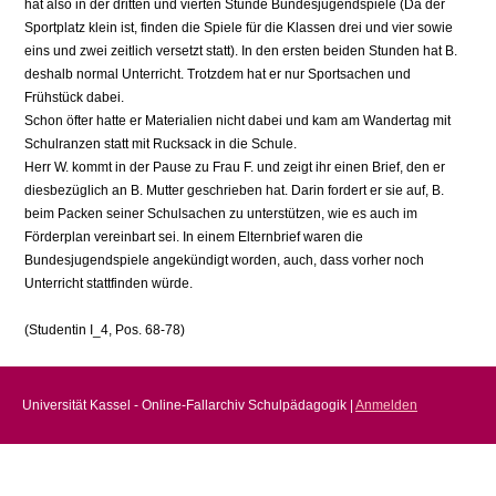
hat also in der dritten und vierten Stunde Bundesjugendspiele (Da der
Sportplatz klein ist, finden die Spiele für die Klassen drei und vier sowie
eins und zwei zeitlich versetzt statt). In den ersten beiden Stunden hat B.
deshalb normal Unterricht. Trotzdem hat er nur Sportsachen und
Frühstück dabei.
Schon öfter hatte er Materialien nicht dabei und kam am Wandertag mit
Schulranzen statt mit Rucksack in die Schule.
Herr W. kommt in der Pause zu Frau F. und zeigt ihr einen Brief, den er
diesbezüglich an B. Mutter geschrieben hat. Darin fordert er sie auf, B.
beim Packen seiner Schulsachen zu unterstützen, wie es auch im
Förderplan vereinbart sei. In einem Elternbrief waren die
Bundesjugendspiele angekündigt worden, auch, dass vorher noch
Unterricht stattfinden würde.
(Studentin I_4, Pos. 68-78)
Universität Kassel - Online-Fallarchiv Schulpädagogik |
Anmelden