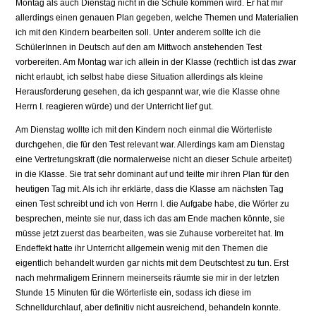
Montag als auch Dienstag nicht in die Schule kommen wird. Er hat mir
allerdings einen genauen Plan gegeben, welche Themen und Materialien
ich mit den Kindern bearbeiten soll. Unter anderem sollte ich die
SchülerInnen in Deutsch auf den am Mittwoch anstehenden Test
vorbereiten. Am Montag war ich allein in der Klasse (rechtlich ist das zwar
nicht erlaubt, ich selbst habe diese Situation allerdings als kleine
Herausforderung gesehen, da ich gespannt war, wie die Klasse ohne
Herrn I. reagieren würde) und der Unterricht lief gut.
Am Dienstag wollte ich mit den Kindern noch einmal die Wörterliste
durchgehen, die für den Test relevant war. Allerdings kam am Dienstag
eine Vertretungskraft (die normalerweise nicht an dieser Schule arbeitet)
in die Klasse. Sie trat sehr dominant auf und teilte mir ihren Plan für den
heutigen Tag mit. Als ich ihr erklärte, dass die Klasse am nächsten Tag
einen Test schreibt und ich von Herrn I. die Aufgabe habe, die Wörter zu
besprechen, meinte sie nur, dass ich das am Ende machen könnte, sie
müsse jetzt zuerst das bearbeiten, was sie Zuhause vorbereitet hat. Im
Endeffekt hatte ihr Unterricht allgemein wenig mit den Themen die
eigentlich behandelt wurden gar nichts mit dem Deutschtest zu tun. Erst
nach mehrmaligem Erinnern meinerseits räumte sie mir in der letzten
Stunde 15 Minuten für die Wörterliste ein, sodass ich diese im
Schnelldurchlauf, aber definitiv nicht ausreichend, behandeln konnte.