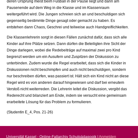
deren Ursprung meist beim Fußball in der Pause liegt und dann am
Pausenende auf dem Weg in die Klasse und im Klassenraum
weitergeführt wird. Die Jungen schreien sich an und beschuldigen sich
gegenseitig bestimmte Dinge gesagt oder gemacht zu haben. Es
entstehen dann Chaos, Geschrei und teilweise auch Handgreiflichkeiten.
Die Klassenlehrerin sorgt in diesen Fällen zunächst dafür, dass sich alle
Kinder auf ihre Plätze setzen. Dann dürfen die Beteiligten ihre Sicht der
Dinge darlegen, wobei die Redebeiträge auf maximal zwei pro Kind
begrenzt werden um ein Ausufern und Zuspitzen der Diskussion zu
unterbinden. Zudem wurde die Regel erarbeitet, dass sich die Kinder in
Diskussionen nicht beschimpfen und auch nicht beschuldigen, sondern
nur beschreiben dürfen, was passiert ist. Hält sich ein Kind nicht an diese
Regel wird es von anderen darauf hingewiesen und darf bei erneutem
Verstoß nicht weiterreden. Die Lehrerin leitet die Diskussion, vergibt das
Rederecht und bilanziert am Ende, indem sie versucht eine gemeinsam
erarbeitete Lösung für das Problem zu formulieren.
(Studentin E_4, Pos. 21-26)
Universität Kassel - Online-Fallarchiv Schulpädagogik |
Anmelden