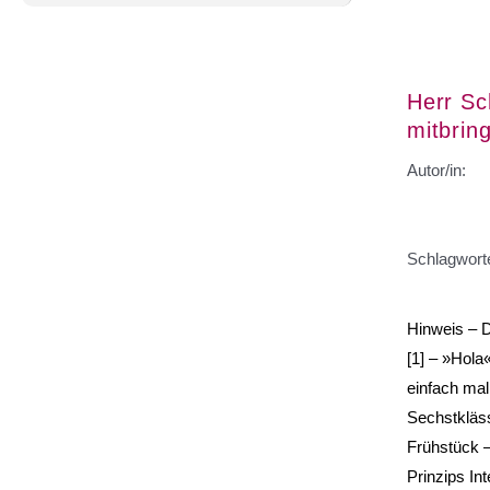
Herr Sc
mitbrin
Autor/in:
Schlagwort
Hinweis – 
[1] – »Hola
einfach mal
Sechstkläss
Frühstück –
Prinzips In