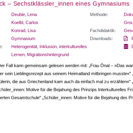
ck – Sechstklässler_innen eines Gymnasiums
Deuble, Lena
Methode:
Doku
Koelbl, Carlos
Grou
Konrad, Lisa
Fachdidaktik:
Gesc
Gymnasium
Downloads:
e:
Heterogenität
,
Inklusion
,
interkulturelles
Lernen
,
Migrationshintergrund
Der Fall kann gemeinsam gelesen werden mit: „Frau Önal – »Das wa
er sein Lieblingsrezept aus seinem Heimatland mitbringen musste«“ 
lerin, die aus Griechenland kam auch da einfach mal zu erzählen«“ 
chüler_innen: Motive für die Bejahung des Prinzips Interkulturelles F
rierten Gesamtschule“ „Schüler_innen: Motive für die Bejahung des Pri