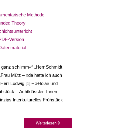
mentarische Methode
nded Theory
hichtsunterricht
PDF-Version
Datenmaterial
r ganz schlimm«“ „Herr Schmidt
„Frau Mütz – »da hatte ich auch
„Herr Ludwig [1] – »Hola« und
rühstück – Achtklässler_Innen
nzips Interkulturelles Frühstück
Weiterlesen