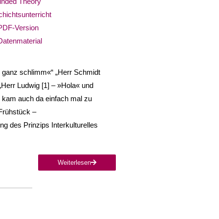
nded Theory
hichtsunterricht
PDF-Version
Datenmaterial
r ganz schlimm«“ „Herr Schmidt
„Herr Ludwig [1] – »Hola« und
d kam auch da einfach mal zu
 Frühstück –
 des Prinzips Interkulturelles
Weiterlesen