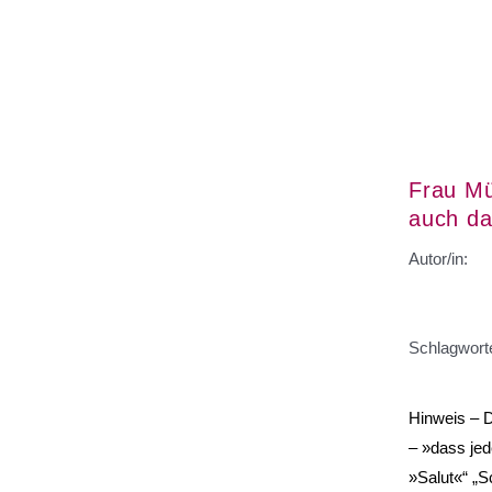
Frau Mü
auch da
Autor/in:
Schlagwort
Hinweis – 
– »dass jed
»Salut«“ „S