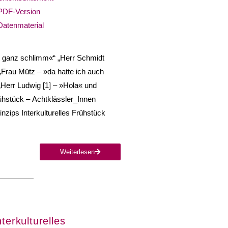
PDF-Version
Datenmaterial
r ganz schlimm«“ „Herr Schmidt
„Frau Mütz – »da hatte ich auch
„Herr Ludwig [1] – »Hola« und
rühstück – Achtklässler_Innen
nzips Interkulturelles Frühstück
Weiterlesen
terkulturelles