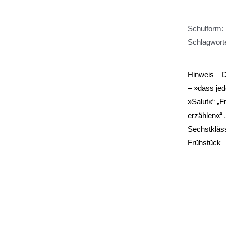
Schulform:
Schlagwort
Hinweis – 
– »dass jed
»Salut«“ „F
erzählen«“ 
Sechstkläss
Frühstück 