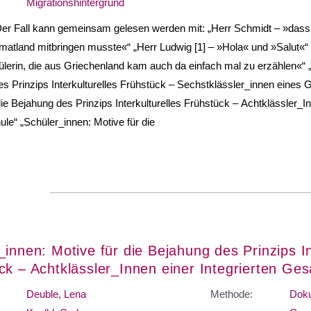
Migrationshintergrund
er Fall kann gemeinsam gelesen werden mit: „Herr Schmidt – »dass j
atland mitbringen musste«“ „Herr Ludwig [1] – »Hola« und »Salut«“ 
lerin, die aus Griechenland kam auch da einfach mal zu erzählen«“ „
s Prinzips Interkulturelles Frühstück – Sechstklässler_innen eines
die Bejahung des Prinzips Interkulturelles Frühstück – Achtklässler_In
e“ „Schüler_innen: Motive für die
_innen: Motive für die Bejahung des Prinzips In
ck – Achtklässler_Innen einer Integrierten Ge
Deuble, Lena
Methode:
Doku