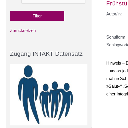
Frühstü
Autor/in:
Zurücksetzen
Schulform:
Schlagwort
Zugang INTAKT Datensatz
Hinweis – 
– »dass jed
mal ne Schü
»Salut«“ „S
einer Integ
–