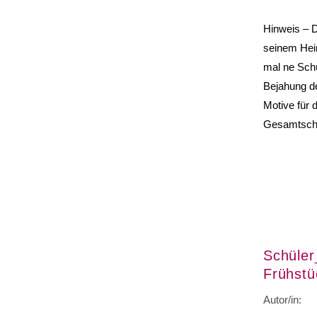
Hinweis – D
seinem Heim
mal ne Schü
Bejahung de
Motive für 
Gesamtschul
Schüler
Frühstü
Autor/in: