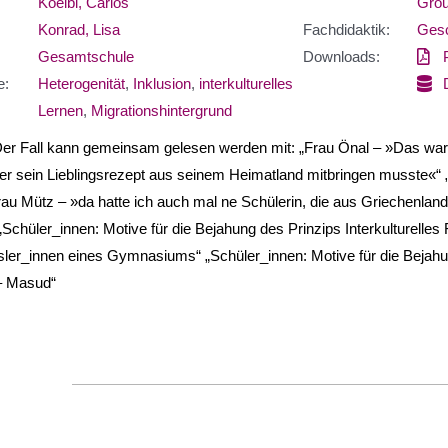
Koelbl, Carlos
Grou
Konrad, Lisa
Fachdidaktik:
Gesc
Gesamtschule
Downloads:
e:
Heterogenität
,
Inklusion
,
interkulturelles
Lernen
,
Migrationshintergrund
Der Fall kann gemeinsam gelesen werden mit: „Frau Önal – »Das wa
er sein Lieblingsrezept aus seinem Heimatland mitbringen musste«“ 
rau Mütz – »da hatte ich auch mal ne Schülerin, die aus Griechenlan
„Schüler_innen: Motive für die Bejahung des Prinzips Interkulturelles
ler_innen eines Gymnasiums“ „Schüler_innen: Motive für die Bejahung
– Masud“