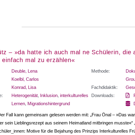
tz – »da hatte ich auch mal ne Schülerin, die
 einfach mal zu erzählen«
Deuble, Lena
Methode:
Doku
Koelbl, Carlos
Grou
Konrad, Lisa
Fachdidaktik:
Gesc
e:
Heterogenität
,
Inklusion
,
interkulturelles
Downloads:
Lernen
,
Migrationshintergrund
Der Fall kann gemeinsam gelesen werden mit: „Frau Önal – »Das wa
er sein Lieblingsrezept aus seinem Heimatland mitbringen musste«“ 
chüler_innen: Motive für die Bejahung des Prinzips Interkulturelles F