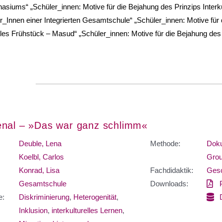
siums“ „Schüler_innen: Motive für die Bejahung des Prinzips Interku
r_Innen einer Integrierten Gesamtschule“ „Schüler_innen: Motive für
elles Frühstück – Masud“ „Schüler_innen: Motive für die Bejahung des
nal – »Das war ganz schlimm«
Deuble, Lena
Methode:
Doku
Koelbl, Carlos
Grou
Konrad, Lisa
Fachdidaktik:
Gesc
Gesamtschule
Downloads:
e:
Diskriminierung
,
Heterogenität
,
Inklusion
,
interkulturelles Lernen
,