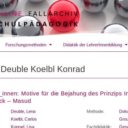
Forschungsmethoden
Didaktik der LehrerInnenbildung
:
Deuble Koelbl Konrad
_innen: Motive für die Bejahung des Prinzips In
ück – Masud
Deuble, Lena
Methode:
Doku
Koelbl, Carlos
Grou
Konrad, Lisa
Fachdidaktik:
Gesc