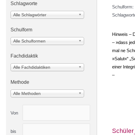
Schlagworte
Schulform:
Schlagwort
Alle Schlagwörter
Schulform
Hinweis – 
Alle Schulformen
– »dass jed
mal ne Schü
Fachdidaktik
»Salut«“ „S
einer Integ
Alle Fachdidaktiken
–
Methode
Alle Methoden
Von
Schüler
bis