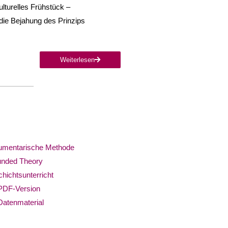
lturelles Frühstück –
 die Bejahung des Prinzips
Weiterlesen
mentarische Methode
nded Theory
hichtsunterricht
PDF-Version
Datenmaterial