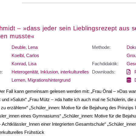
hmidt – »dass jeder sein Lieblingsrezept aus 
gen musste«
Deuble, Lena
Methode:
Doku
Koelbl, Carlos
Grou
Konrad, Lisa
Fachdidaktik:
Gesc
e:
Heterogenität
,
Inklusion
,
interkulturelles
Downloads:
Lernen
,
Migrationshintergrund
Der Fall kann gemeinsam gelesen werden mit: „Frau Önal – »Das wa
« und »Salut«“ „Frau Mütz – »da hatte ich auch mal ne Schülerin, di
 zu erzählen«“ „Schüler_innen: Motive für die Bejahung des Prinzips I
ler_innen eines Gymnasiums“ „Schüler_innen: Motive für die Bejahung
 Achtklässler_Innen einer Integrierten Gesamtschule“ „Schüler_innen
terkulturelles Frühstück