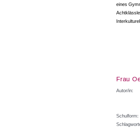
eines Gymna
Achtklässle
Interkultur
Frau Oe
Autor/in:
Schulform:
Schlagwort