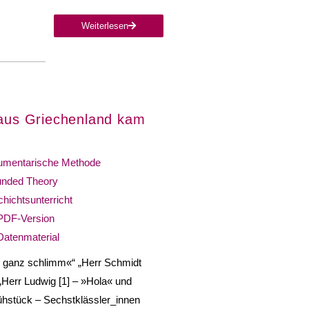
Weiterlesen
 aus Griechenland kam
mentarische Methode
nded Theory
hichtsunterricht
PDF-Version
Datenmaterial
r ganz schlimm«“ „Herr Schmidt
„Herr Ludwig [1] – »Hola« und
rühstück – Sechstklässler_innen