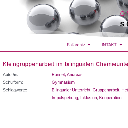
Fallarchiv
INTAKT
Kleingruppenarbeit im bilingualen Chemieunte
Autor/in:
Bonnet, Andreas
Schulform:
Gymnasium
Schlagworte:
Bilingualer Unterricht
,
Gruppenarbeit
,
Het
Impulsgebung
,
Inklusion
,
Kooperation