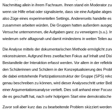
Nachmittag allein in ihrem Fachraum. Ihnen stand ein Moderator zur
wenn sie Hilfe erbat oder signalisierte, dass sie eine Aufgabe abges
also Züge eines experimentellen Settings. Andererseits handelte e
zusammen arbeiten würden. Die Gruppen hatten außerdem ausgep
Versuche unternommen, die Aufgaben ganz zu verweigern (s.u.). In
wiederum sehr alltagsnah und damit mindestens in weiten Teilen auf
Die Analyse mittels der dokumentarischen Methode ermöglicht zunä
rekonstruieren. Aufgrund ihres zweifachen Fokus auf Inhalt und Dis
Bestandteile der Interaktion erfasst werden. Vor allem in der reflek
den Schülerinnen und Schülern in der Konzeptualisierung des Prob
die dabei entstehende Partizipationsstruktur der Gruppe (SPS) reko
genau beschreiben zu können, wird dieser Analyseschritt unter Bei
einer Argumentationsanalyse vertieft. Dies soll anhand einer Foc
die es geschafft hat, nach sehr holprigem Start eine demokratische P
Zuvor soll aber kurz das zu bearbeitende Problem skizziert werden 