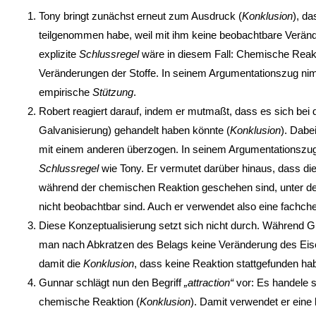
Tony bringt zunächst erneut zum Ausdruck (
Konklusion
), da
teilgenommen habe, weil mit ihm keine beobachtbare Veränd
explizite
Schlussregel
wäre in diesem Fall: Chemische Reak
Veränderungen der Stoffe. In seinem Argumentationszug ni
empirische
Stützung
.
Robert reagiert darauf, indem er mutmaßt, dass es sich b
Galvanisierung) gehandelt haben könnte (
Konklusion
). Dabe
mit einem anderen überzogen. In seinem Argumentationszu
Schlussregel
wie Tony. Er vermutet darüber hinaus, dass di
während der chemischen Reaktion geschehen sind, unter de
nicht beobachtbar sind. Auch er verwendet also eine fachc
Diese Konzeptualisierung setzt sich nicht durch. Während G
man nach Abkratzen des Belags keine Veränderung des Eis
damit die
Konklusion
, dass keine Reaktion stattgefunden ha
Gunnar schlägt nun den Begriff
„attraction“
vor: Es handele 
chemische Reaktion (
Konklusion
). Damit verwendet er eine 