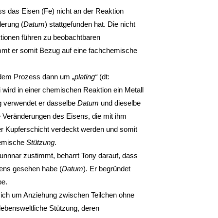
ss das Eisen (Fe) nicht an der Reaktion
erung (
Datum
) stattgefunden hat. Die nicht
tionen führen zu beobachtbaren
mmt er somit Bezug auf eine fachchemische
ei dem Prozess dann um
„plating“
(dt:
i wird in einer chemischen Reaktion ein Metall
g verwendet er dasselbe
Datum
und dieselbe
e Veränderungen des Eisens, die mit ihm
r Kupferschicht verdeckt werden und somit
hemische
Stützung
.
unnnar zustimmt, beharrt Tony darauf, dass
ens gesehen habe (
Datum
). Er begründet
be.
sich um Anziehung zwischen Teilchen ohne
lebensweltliche Stützung, deren