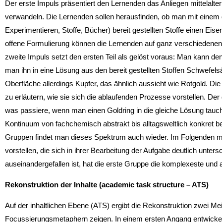
Der erste Impuls präsentiert den Lernenden das Anliegen mittelalter
verwandeln. Die Lernenden sollen herausfinden, ob man mit einem
Experimentieren, Stoffe, Bücher) bereit gestellten Stoffe einen Eis
offene Formulierung können die Lernenden auf ganz verschiedene
zweite Impuls setzt den ersten Teil als gelöst voraus: Man kann de
man ihn in eine Lösung aus den bereit gestellten Stoffen Schwefelsä
Oberfläche allerdings Kupfer, das ähnlich aussieht wie Rotgold. D
zu erläutern, wie sie sich die ablaufenden Prozesse vorstellen. Der d
was passiere, wenn man einen Goldring in die gleiche Lösung tauch
Kontinuum von fachchemisch abstrakt bis alltagsweltlich konkret b
Gruppen findet man dieses Spektrum auch wieder. Im Folgenden 
vorstellen, die sich in ihrer Bearbeitung der Aufgabe deutlich unte
auseinandergefallen ist, hat die erste Gruppe die komplexeste und 
Rekonstruktion der Inhalte (academic task structure – ATS)
Auf der inhaltlichen Ebene (ATS) ergibt die Rekonstruktion zwei Meil
Focussierungsmetaphern zeigen. In einem ersten Angang entwickelt