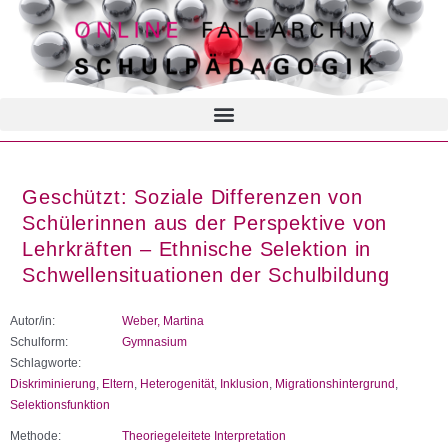
Geschützt: Soziale Differenzen von
Schülerinnen aus der Perspektive von
Lehrkräften – Ethnische Selektion in
Schwellensituationen der Schulbildung
Autor/in:
Weber, Martina
Schulform:
Gymnasium
Schlagworte:
Diskriminierung
,
Eltern
,
Heterogenität
,
Inklusion
,
Migrationshintergrund
,
Selektionsfunktion
Methode:
Theoriegeleitete Interpretation