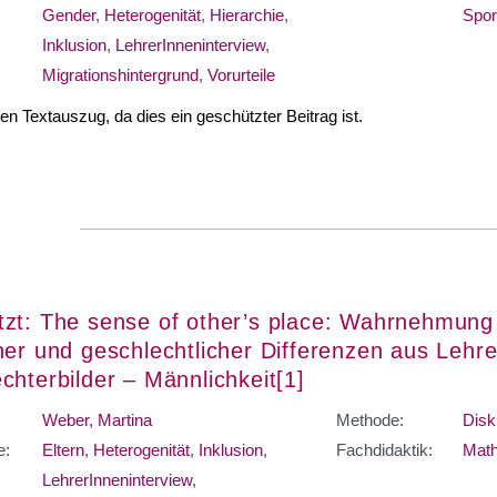
Gender
,
Heterogenität
,
Hierarchie
,
Spor
Inklusion
,
LehrerInneninterview
,
Migrationshintergrund
,
Vorurteile
nen Textauszug, da dies ein geschützter Beitrag ist.
zt: The sense of other’s place: Wahrnehmung
her und geschlechtlicher Differenzen aus Lehre
chterbilder – Männlichkeit[1]
Weber, Martina
Methode:
Disk
e:
Eltern
,
Heterogenität
,
Inklusion
,
Fachdidaktik:
Math
LehrerInneninterview
,