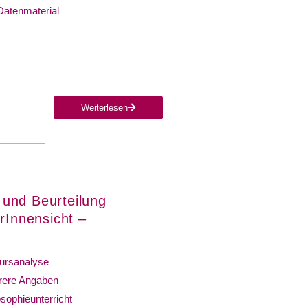
Datenmaterial
Weiterlesen
 und Beurteilung
rInnensicht –
ursanalyse
ere Angaben
osophieunterricht