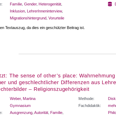
e:
Familie
,
Gender
,
Heterogenität
,
Inklusion
,
LehrerInneninterview
,
Migrationshintergrund
,
Vorurteile
nen Textauszug, da dies ein geschützter Beitrag ist.
zt: The sense of other’s place: Wahrnehmung
her und geschlechtlicher Differenzen aus Lehre
chterbilder – Religionszugehörigkeit
Weber, Martina
Methode:
Disk
Gymnasium
Fachdidaktik:
mehr
e:
Ausgrenzung
,
Autorität
,
Familie
,
Phil