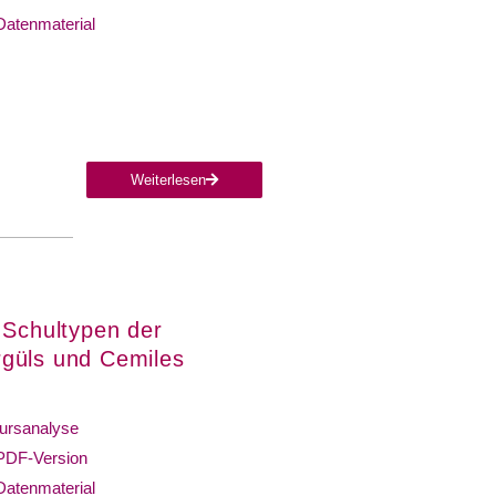
Datenmaterial
Weiterlesen
 Schultypen der
rgüls und Cemiles
ursanalyse
PDF-Version
Datenmaterial