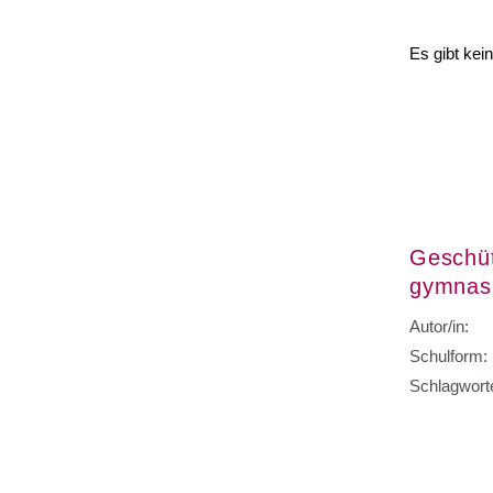
Es gibt kei
Geschüt
gymnasi
Autor/in:
Schulform:
Schlagwort