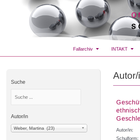
Fallarchiv
INTAKT
Autor/
Suche
Geschüt
ethnisc
Autor/in
Geschle
Weber, Martina (23)
Autor/in:
Schulform: