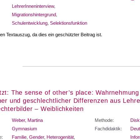
LehrerInneninterview
,
Migrationshintergrund
,
Schulentwicklung
,
Selektionsfunktion
nen Textauszug, da dies ein geschützter Beitrag ist.
zt: The sense of other’s place: Wahrnehmung
her und geschlechtlicher Differenzen aus Lehre
chterbilder – Weiblichkeiten
Weber, Martina
Methode:
Disk
Gymnasium
Fachdidaktik:
Deut
e:
Familie
,
Gender
,
Heterogenität
,
Info