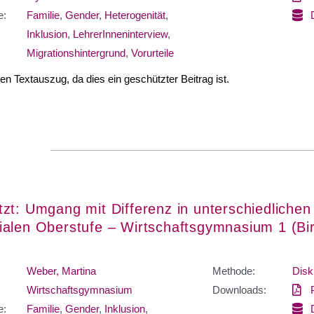
e:
Familie
,
Gender
,
Heterogenität
,
Inklusion
,
LehrerInneninterview
,
Migrationshintergrund
,
Vorurteile
nen Textauszug, da dies ein geschützter Beitrag ist.
zt: Umgang mit Differenz in unterschiedlichen
alen Oberstufe – Wirtschaftsgymnasium 1 (Bi
Weber, Martina
Methode:
Disk
Wirtschaftsgymnasium
Downloads:
e:
Familie
,
Gender
,
Inklusion
,