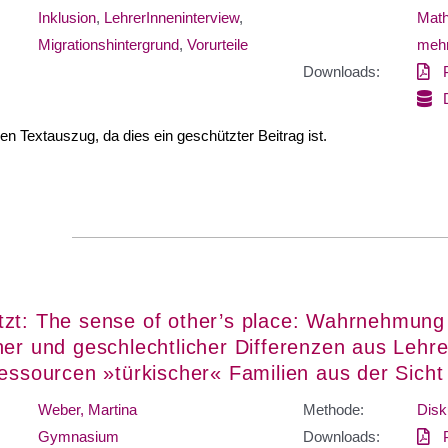
Inklusion
,
LehrerInneninterview
,
Math
Migrationshintergrund
,
Vorurteile
mehr
Downloads:
nen Textauszug, da dies ein geschützter Beitrag ist.
zt: The sense of other’s place: Wahrnehmung
her und geschlechtlicher Differenzen aus Lehre
ressourcen »türkischer« Familien aus der Sich
Weber, Martina
Methode:
Disk
Gymnasium
Downloads: