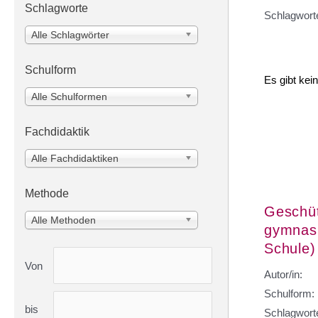
Schlagworte
Schlagwort
Alle Schlagwörter
Schulform
Es gibt kei
Alle Schulformen
Fachdidaktik
Alle Fachdidaktiken
Methode
Geschüt
Alle Methoden
gymnasi
Schule)
Von
Autor/in:
Schulform:
bis
Schlagwort