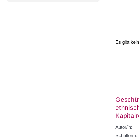
Es gibt kei
Geschüt
ethnisc
Kapital
Autor/in:
Schulform: