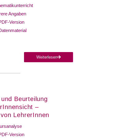
ematikunterricht
ere Angaben
PDF-Version
Datenmaterial
Weiterlesen
 und Beurteilung
rInnensicht –
t von LehrerInnen
ursanalyse
PDF-Version