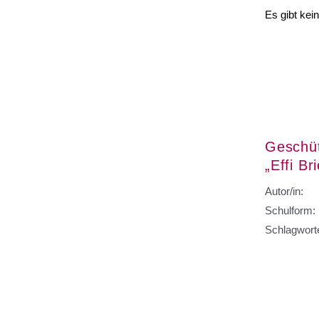
Es gibt kei
Geschüt
„Effi Br
Autor/in:
Schulform:
Schlagwort