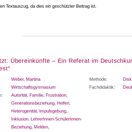
nen Textauszug, da dies ein geschützter Beitrag ist.
zt: Übereinkünfte – Ein Referat im Deutschk
iest“
Weber, Martina
Methode:
Disk
Wirtschaftsgymnasium
Fachdidaktik:
Deut
e:
Autorität
,
Familie
,
Frustration
,
Generationsbeziehung
,
Helfen
,
Heterogenität
,
Impulsgebung
,
Inklusion
,
LehrerInnen-SchülerInnen-
Beziehung
,
Melden
,