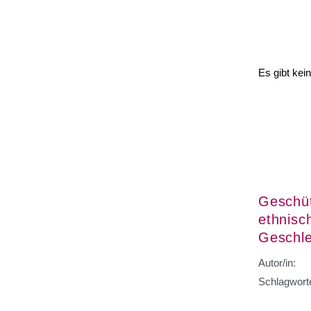
Es gibt kei
Geschüt
ethnisc
Geschle
Autor/in:
Schlagwort