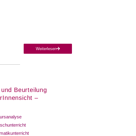
Weiterlesen
 und Beurteilung
rInnensicht –
ursanalyse
schunterricht
rmatikunterricht