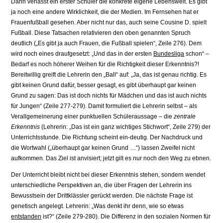
Dann verlässt ein erster Schüler die konkrete eigene Lebenswelt. Es gibt
ja noch eine andere Wirklichkeit, die der Medien. Im Fernsehen hat er
Frauenfuß­ball gesehen. Aber nicht nur das, auch seine Cousine D. spielt
Fußball. Diese Tatsachen relativieren den oben genannten Spruch
deutlich („Es gibt ja auch Frauen, die Fußball spielen“, Zeile 276). Dem
wird noch eines draufgesetzt: „Und das in der ersten
Bundesliga
schon“ –
Bedarf es noch höherer Weihen für die Richtigkeit dieser Erkenntnis?!
Bereitwillig greift die Lehrerin den „Ball“ auf: „Ja, das ist genau richtig. Es
gibt keinen Grund dafür, besser gesagt, es gibt überhaupt gar keinen
Grund zu sagen: Das ist doch nichts für Mädchen und das ist auch nichts
für Jungen“ (Zeile 277-279). Damit formuliert die Lehrerin selbst – als
Verallgemeinerung einer punktuellen Schüleraussage – die
zentrale
Erkenntnis
(Lehrerin: „Das ist ein ganz wichtiges Stichwort“, Zeile 279) der
Unterrichtsstunde. Die Richtung scheint ein-deutig. Der Nachdruck und
die Wortwahl („überhaupt gar keinen Grund …“) lassen Zweifel nicht
aufkommen. Das Ziel ist anvisiert; jetzt gilt es nur noch den Weg zu ebnen.
Der Unterricht bleibt nicht bei dieser Erkenntnis stehen, sondern wendet
unter­schiedliche Perspektiven an, die über Fragen der Lehrerin ins
Bewusstsein der Drittklässler gerückt werden. Die nächste Frage ist
genetisch angelegt. Lehre­rin: „Was denkt ihr denn, wie so etwas
entstanden
ist?“ (Zeile 279-280). Die Differenz in den sozialen Normen für