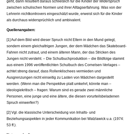
geht, dann resultiert daraus schließlich für die Kinder der
Widerspruch
zwi­schen schulischen Normen und ihrer Alltagserfahrung. Was von der
Lehrerin nichtkontrovers eingeschätzt wurde, erweist sich für die Kinder
als durchaus widersprüchlich und ambivalent.
Quellenangaben:
[1] Auf dem Bild wird dieser Spruch nicht Eltern in den Mund gelegt,
sondern einem gleichaltrigen Jungen, der dem Mädchen das Skateboard-
Fahren nicht zutraut, und einem älteren Mann, der das Stricken des
Jungen nicht versteht. – Die Schulbuchproduktion – die Bildfolge stammt
aus einem 1996 veröffentlichten Schulbuch des Cornelsen-Verlages –
achtet streng darauf, dass Rollenklischees vermieden und
Ausgrenzungen nicht einseitig zu Lasten von Mädchen dargestellt
werden. (Wenn man die Perspektive platt umkehrt, könnte man –
ideologiekritisch – fragen: Warum sind es gerade zwei männliche
Personen, eine junge und eine ältere, die diesen vorurteilsbeladenen
Spruch einwerfen?)
[2] Vgl. die klassische Unterscheidung von Inhalts- und
Beziehungsaspekten in jeder Kommunikation bei Watzlawick u.a. (1974:
53 ff.).