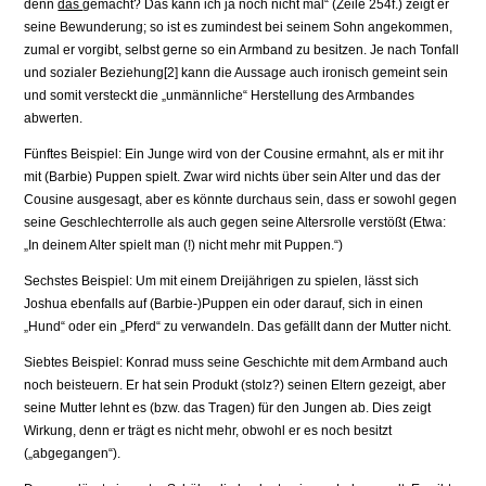
denn
das
gemacht? Das kann ich ja noch nicht mal“ (Zeile 254f.) zeigt er
seine Bewun­derung; so ist es zumindest bei seinem Sohn angekommen,
zumal er vorgibt, selbst gerne so ein Armband zu besitzen. Je nach Tonfall
und sozialer Bezie­hung[2] kann die Aussage auch ironisch gemeint sein
und somit versteckt die „unmännliche“ Herstellung des Armbandes
abwerten.
Fünftes Beispiel: Ein Junge wird von der Cousine ermahnt, als er mit ihr
mit (Barbie) Puppen spielt. Zwar wird nichts über sein Alter und das der
Cousine ausgesagt, aber es könnte durchaus sein, dass er sowohl gegen
seine Ge­schlechterrolle als auch gegen seine Altersrolle verstößt (Etwa:
„In deinem Al­ter spielt man (!) nicht mehr mit Puppen.“)
Sechstes Beispiel: Um mit einem Dreijährigen zu spielen, lässt sich
Joshua ebenfalls auf (Barbie-)Puppen ein oder darauf, sich in einen
„Hund“ oder ein „Pferd“ zu verwandeln. Das gefällt dann der Mutter nicht.
Siebtes Beispiel: Konrad muss seine Geschichte mit dem Armband auch
noch beisteuern. Er hat sein Produkt (stolz?) seinen Eltern gezeigt, aber
seine Mutter lehnt es (bzw. das Tragen) für den Jungen ab. Dies zeigt
Wirkung, denn er trägt es nicht mehr, obwohl er es noch besitzt
(„abgegangen“).