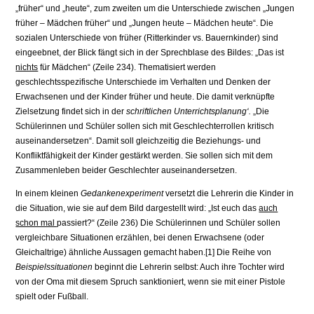
„früher“ und „heute“, zum zweiten um die Unterschiede zwischen „Jungen
früher – Mädchen früher“ und „Jungen heute – Mädchen heute“. Die
sozialen Unterschiede von früher (Ritter­kinder vs. Bauernkinder) sind
eingeebnet, der Blick fängt sich in der Sprechbla­se des Bildes: „Das ist
nichts
für Mädchen“ (Zeile 234). Thematisiert werden
geschlechtsspezifische Unterschiede im Verhalten und Denken der
Erwachse­nen und der Kinder früher und heute. Die damit verknüpfte
Zielsetzung findet sich in der
schriftlichen Unterrichtsplanung‘.
„Die
Schülerinnen und Schüler sollen sich mit Geschlechterrollen kritisch
auseinandersetzen“. Damit soll gleichzeitig die Beziehungs- und
Konfliktfähigkeit der Kinder gestärkt werden. Sie sollen sich mit dem
Zusammenleben beider Geschlechter auseinanderset­zen.
In einem kleinen
Gedankenexperiment
versetzt die Lehrerin die Kinder in
die Situation, wie sie auf dem Bild dargestellt wird: „Ist euch das
auch
schon mal
passiert?“ (Zeile 236) Die Schülerinnen und Schüler sollen
vergleichbare Si­tuationen erzählen, bei denen Erwachsene (oder
Gleichaltrige) ähnliche Aussa­gen gemacht haben.[1] Die Reihe von
Beispielssituationen
beginnt die Lehrerin selbst: Auch ihre Tochter wird
von der Oma mit diesem Spruch sanktioniert, wenn sie mit einer Pistole
spielt oder Fußball.