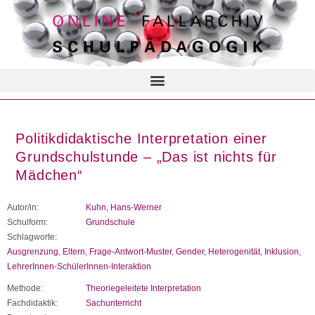
Politikdidaktische Interpretation einer
Grundschulstunde – „Das ist nichts für
Mädchen“
Autor/in:
Kuhn, Hans-Werner
Schulform:
Grundschule
Schlagworte:
Ausgrenzung
,
Eltern
,
Frage-Antwort-Muster
,
Gender
,
Heterogenität
,
Inklusion
,
LehrerInnen-SchülerInnen-Interaktion
Methode:
Theoriegeleitete Interpretation
Fachdidaktik:
Sachunterricht