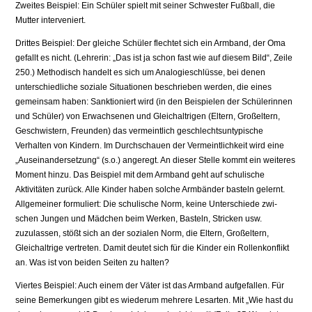
Zweites Beispiel: Ein Schüler spielt mit seiner Schwester Fußball, die
Mutter interveniert.
Drittes Beispiel: Der gleiche Schüler flechtet sich ein Armband, der Oma
ge­fallt es nicht. (Lehrerin: „Das ist ja schon fast wie auf diesem Bild“, Zeile
250.) Methodisch handelt es sich um Analogieschlüsse, bei denen
unterschiedliche soziale Situationen beschrieben werden, die eines
gemeinsam haben: Sanktio­niert wird (in den Beispielen der Schülerinnen
und Schüler) von Erwachsenen und Gleichaltrigen (Eltern, Großeltern,
Geschwistern, Freunden) das vermeint­lich geschlechtsuntypische
Verhalten von Kindern. Im Durchschauen der Vermeintlichkeit wird eine
„Auseinandersetzung“ (s.o.) angeregt. An dieser Stelle kommt ein weiteres
Moment hinzu. Das Beispiel mit dem Armband geht auf schulische
Aktivitäten zurück. Alle Kinder haben solche Armbänder basteln gelernt.
Allgemeiner formuliert: Die schulische Norm, keine Unterschiede zwi­
schen Jungen und Mädchen beim Werken, Basteln, Stricken usw.
zuzulassen, stößt sich an der sozialen Norm, die Eltern, Großeltern,
Gleichaltrige vertreten. Damit deutet sich für die Kinder ein Rollenkonflikt
an. Was ist von beiden Seiten zu halten?
Viertes Beispiel: Auch einem der Väter ist das Armband aufgefallen. Für
seine Bemerkungen gibt es wiederum mehrere Lesarten. Mit „Wie hast du