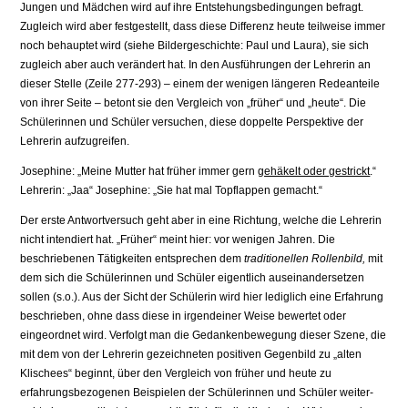
Jungen und Mädchen wird auf ihre Entstehungsbedingungen befragt.
Zugleich wird aber festgestellt, dass diese Diffe­renz heute teilweise immer
noch behauptet wird (siehe Bildergeschichte: Paul und Laura), sie sich
zugleich aber auch verändert hat. In den Ausführungen der Lehrerin an
dieser Stelle (Zeile 277-293) – einem der wenigen längeren Rede­anteile
von ihrer Seite – betont sie den Vergleich von „früher“ und „heute“. Die
Schülerinnen und Schüler versuchen, diese doppelte Perspektive der
Lehrerin aufzugreifen.
Josephine: „Meine Mutter hat früher immer gern
gehäkelt oder gestrickt
.“
Lehrerin: „Jaa“ Josephine: „Sie hat mal Topflappen gemacht.“
Der erste Antwortversuch geht aber in eine Richtung, welche die Lehrerin
nicht intendiert hat. „Früher“ meint hier: vor wenigen Jahren. Die
beschriebenen Tä­tigkeiten entsprechen dem
traditionellen Rollenbild,
mit
dem sich die Schüle­rinnen und Schüler eigentlich auseinandersetzen
sollen (s.o.). Aus der Sicht der Schülerin wird hier lediglich eine Erfahrung
beschrieben, ohne dass diese in irgendeiner Weise bewertet oder
eingeordnet wird. Verfolgt man die Gedankenbewegung dieser Szene, die
mit dem von der Lehrerin gezeichneten positi­ven Gegenbild zu „alten
Klischees“ beginnt, über den Vergleich von früher und heute zu
erfahrungsbezogenen Beispielen der Schülerinnen und Schüler weiter­