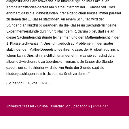
diagnostizierte Lernschwäche. Sie nimmt aufgrund ihres aktuellen
Kompetenzstandes derzeit am Matheunterricht der 1. Klasse teil. Dies
erfordert, dass die Mathestunden ihrer eigentlichen Klasse immer parallel
zu denen der 1. Klasse stattfinden. An einem Schultag wird der
Stundenplan kurzfristig geändert, da die Klasse im Sachunterricht eine
Experimentierstunde durchführt. Nachdem R. darum bittet, darf sie an
dieser Sachunterrichtsstunde teilnehmen und den Matheunterricht in der
1. Klasse „schwänzen“. Dies führt jedoch zu Problemen in der später
stattfindenden Mathe-Doppelstunde ihrer Klasse, der R. überhaupt nicht
folgen kann. Dies ist ihr sichtlich unangenehm, was sie zunächst durch
alberne Zwischenrufe zu überdecken versucht. Je länger die Stunde
dauert, um so frustrierter wird sie. Am Ende der Stunde sagt sie
niedergeschlagen zu mir: „Ich bin dafür eh zu dumm!“
(Studentin E_4, Pos. 13-20)
Universität Kassel - Online-Fallarchiv Schulpädagogik |
Anmelden