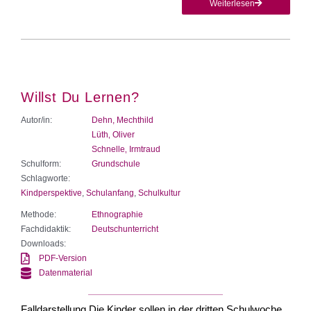
Weiterlesen
Willst Du Lernen?
Autor/in:
Dehn, Mechthild
Lüth‚ Oliver
Schnelle‚ Irmtraud
Schulform:
Grundschule
Schlagworte:
Kindperspektive
,
Schulanfang
,
Schulkultur
Methode:
Ethnographie
Fachdidaktik:
Deutschunterricht
Downloads:
PDF-Version
Datenmaterial
Falldarstellung Die Kinder sollen in der dritten Schulwoche