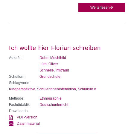
Weiterlesen
Ich wollte hier Florian schreiben
Autor/in:
Dehn, Mechthild
Lüth‚ Oliver
Schnelle‚ Irmtraud
Schulform:
Grundschule
Schlagworte:
Kindperspektive
,
SchülerInneninteraktion
,
Schulkultur
Methode:
Ethnographie
Fachdidaktik:
Deutschunterricht
Downloads:
PDF-Version
Datenmaterial