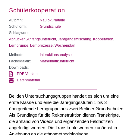
Schülerkooperation
Autor/in:
Naujok, Natalie
Schulform:
Grundschule
Schlagworte:
Abgucken
,
Anfangsunterricht
,
Jahrgangsmischung
,
Kooperation
,
Lerngruppe
,
Lernprozesse
,
Wochenplan
Methode:
Interaktionsanalyse
Fachdidaktik:
Mathematikunterricht
Downloads:
PDF-Version
Datenmaterial
Bei den Untersuchungsgruppen handelt es sich um eine
erste Klasse und eine die Jahrgangsstufen 1 bis 3
übergreifende Lerngruppe aus zwei Berliner Grundschulen.
Als Grundlage für die Rekonstruktion dienen Transkripte,
die anhand von Videos und ergänzenden Feldnotizen
angefertigt wurden. Die Transkripte werden zunächst in
Anlehnung an die ethnomethodologische