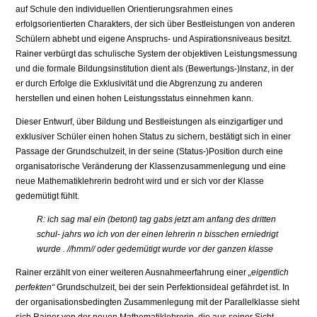
auf Schule den individuellen Orientierungsrahmen eines
erfolgsorientierten Charakters, der sich über Bestleistungen von anderen
Schülern abhebt und eigene Anspruchs- und Aspirationsniveaus besitzt.
Rainer verbürgt das schulische System der objektiven Leistungsmessung
und die formale Bildungsinstitution dient als (Bewertungs-)Instanz, in der
er durch Erfolge die Exklusivität und die Abgrenzung zu anderen
herstellen und einen hohen Leistungsstatus einnehmen kann.
Dieser Entwurf, über Bildung und Bestleistungen als einzigartiger und
exklusiver Schüler einen hohen Status zu sichern, bestätigt sich in einer
Passage der Grundschulzeit, in der seine (Status-)Position durch eine
organisatorische Veränderung der Klassenzusammenlegung und eine
neue Mathematiklehrerin bedroht wird und er sich vor der Klasse
gedemütigt fühlt.
R: ich sag mal ein (betont) tag gabs jetzt am anfang des dritten
schul- jahrs wo ich von der einen lehrerin n bisschen erniedrigt
wurde . //hmm// oder gedemütigt wurde vor der ganzen klasse
Rainer erzählt von einer weiteren Ausnahmeerfahrung einer
„eigentlich
perfekten“
Grundschulzeit, bei der sein Perfektionsideal gefährdet ist. In
der organisationsbedingten Zusammenlegung mit der Parallelklasse sieht