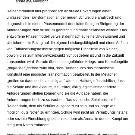
andre mal vielleicht …
Rainer formuliert hier prognostisch abstrakte Erwartungen einer
umfassenden Transformation an der neuen Schule, die analytisch und
diagnostisch in einem Phasenmodell der stufenförmigen Steigerung der
Anforderungen zum Ausdruck gebracht und damit bearbeitet werden. Das
entworfene Phasenmodell verweist demnach auf eine Ungewissheit und
Unsicherheit in Bezug auf die eigene Leistungsfähigkeit und einen Aufbau
von Enttäuschungsresistenz gegen mögliche Einbrüche von Rainer,
obwohl dies zum Interviewzeitpunkt nicht gegeben ist und in die Zukunft
transponiert wird. Gerade über die eingeführten Kriegs- und Kampfbegriffe
„angreifen“ „spüren“
wird klar, dass Rainer durch das theoretische
Konstrukt eine mögliche Transformation bearbeitet. In der Metapher
„greifen se dann nochma richtig an“ wird die Haltung offensichtlich, dass
die Schule und ihre Akteure, die Lehrer, völlig legitim immer härtere
Anforderungen stellen können und sie die Aufgabe haben, die
Anforderungen hoch zu schrauben. Das schulische Spiel besteht für
Rainer darin, dem als Schüler ausgesetzt zu sein und so lange wie
möglich, gute Noten zu erringen. Schule wird nicht als Vermittlungsinstanz
oder soziale Einrichtung gesehen, sondern als Arena, in der ein Kampf um
die guten Noten entbrennt.