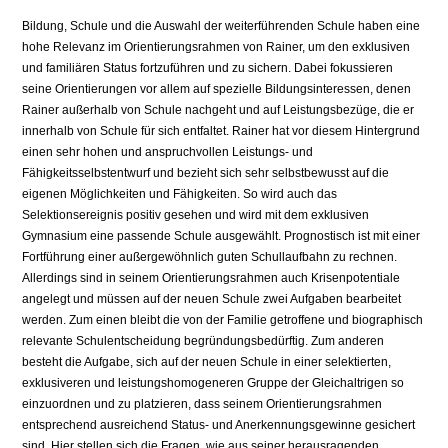
Bildung, Schule und die Auswahl der weiterführenden Schule haben eine
hohe Relevanz im Orientierungsrahmen von Rainer, um den exklusiven
und familiären Status fortzuführen und zu sichern. Dabei fokussieren
seine Orientierungen vor allem auf spezielle Bildungsinteressen, denen
Rainer außerhalb von Schule nachgeht und auf Leistungsbezüge, die er
innerhalb von Schule für sich entfaltet. Rainer hat vor diesem Hintergrund
einen sehr hohen und anspruchvollen Leistungs- und
Fähigkeitsselbstentwurf und bezieht sich sehr selbstbewusst auf die
eigenen Möglichkeiten und Fähigkeiten. So wird auch das
Selektionsereignis positiv gesehen und wird mit dem exklusiven
Gymnasium eine passende Schule ausgewählt. Prognostisch ist mit einer
Fortführung einer außergewöhnlich guten Schullaufbahn zu rechnen.
Allerdings sind in seinem Orientierungsrahmen auch Krisenpotentiale
angelegt und müssen auf der neuen Schule zwei Aufgaben bearbeitet
werden. Zum einen bleibt die von der Familie getroffene und biographisch
relevante Schulentscheidung begründungsbedürftig. Zum anderen
besteht die Aufgabe, sich auf der neuen Schule in einer selektierten,
exklusiveren und leistungshomogeneren Gruppe der Gleichaltrigen so
einzuordnen und zu platzieren, dass seinem Orientierungsrahmen
entsprechend ausreichend Status- und Anerkennungsgewinne gesichert
sind. Hier stellen sich die Fragen, wie aus seiner herausragenden