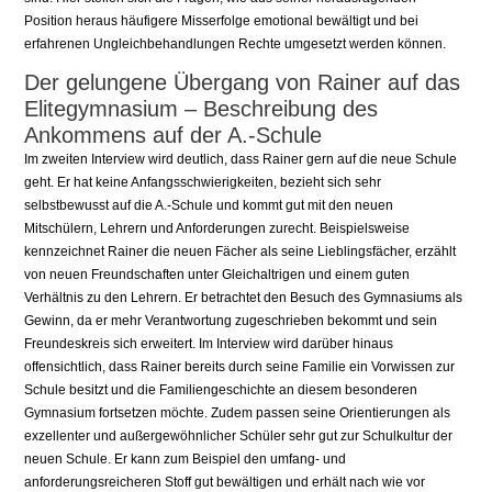
Position heraus häufigere Misserfolge emotional bewältigt und bei
erfahrenen Ungleichbehandlungen Rechte umgesetzt werden können.
Der gelungene Übergang von Rainer auf das
Elitegymnasium – Beschreibung des
Ankommens auf der A.-Schule
Im zweiten Interview wird deutlich, dass Rainer gern auf die neue Schule
geht. Er hat keine Anfangsschwierigkeiten, bezieht sich sehr
selbstbewusst auf die A.-Schule und kommt gut mit den neuen
Mitschülern, Lehrern und Anforderungen zurecht. Beispielsweise
kennzeichnet Rainer die neuen Fächer als seine Lieblingsfächer, erzählt
von neuen Freundschaften unter Gleichaltrigen und einem guten
Verhältnis zu den Lehrern. Er betrachtet den Besuch des Gymnasiums als
Gewinn, da er mehr Verantwortung zugeschrieben bekommt und sein
Freundeskreis sich erweitert. Im Interview wird darüber hinaus
offensichtlich, dass Rainer bereits durch seine Familie ein Vorwissen zur
Schule besitzt und die Familiengeschichte an diesem besonderen
Gymnasium fortsetzen möchte. Zudem passen seine Orientierungen als
exzellenter und außergewöhnlicher Schüler sehr gut zur Schulkultur der
neuen Schule. Er kann zum Beispiel den umfang- und
anforderungsreicheren Stoff gut bewältigen und erhält nach wie vor