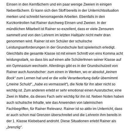
Einsen in den Kernfächern und ein paar wenige Zweien in einigen
Nebenfächern. Er kann sich den Stoff bereits in der Unterrichtssituation
merken und schreibt hervorragende Arbeiten. Ebenfalls in den
Kurzkontrollen hat Rainer durchweg Einsen und Zweien. In der
mündlichen Mitarbeit ist Rainer so exzellent, dass er viele Zensuren
sammelt und von den Lehrern im letzten Halbjahr nicht mehr dran
genommen wird. Rainer ist ein Schüler der schulische
Leistungsanforderungen in der Grundschule fast spielerisch erledigt.
Gleichfalls die gesamte Klasse ist mit einem Schnitt von eins Komma acht
leistungsstark, so dass bis auf einen alle SchülerInnen seiner Klasse auf
ein Gymnasium wechseln. Allerdings gibt es in der Grundschulzeit von
Rainer auch Ausrutscher: zum einen in Werken, wo er absolut
„keinen
Bock“
zum Lernen hat und er die volle Verantwortung dafür übernimmt
(
„meine Schuld“
,
„habe es vermasselt“
), die Note für ihn aber nicht so
wichtig ist. Zum anderen erlebt er sehr emotional einen Ausrutscher, eine
Zwei in Mathe, da dieses Fach sehr wichtig für ihn ist. Neben Noten haben
auch schulische Inhalte, wie das Anwenden von lateinischen
Fachbegriffen, für Rainer Relevanz. Rainer ist so aktiv im Unterricht, dass
er auch schon mal Grenzen überschreitet und die Lehrerin ihm bereits in
der 1. Klasse Klebeband androht. Diese Situationen erlebt Rainer als
„brenzlig“
.