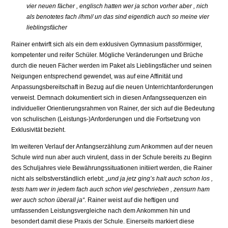
vier neuen fächer , englisch hatten wer ja schon vorher aber , nich
als benotetes fach //hm// un das sind eigentlich auch so meine vier
lieblingsfächer
Rainer entwirft sich als ein dem exklusiven Gymnasium passförmiger,
kompetenter und reifer Schüler. Mögliche Veränderungen und Brüche
durch die neuen Fächer werden im Paket als Lieblingsfächer und seinen
Neigungen entsprechend gewendet, was auf eine Affinität und
Anpassungsbereitschaft in Bezug auf die neuen Unterrichtanforderungen
verweist. Demnach dokumentiert sich in diesen Anfangssequenzen ein
individueller Orientierungsrahmen von Rainer, der sich auf die Bedeutung
von schulischen (Leistungs-)Anforderungen und die Fortsetzung von
Exklusivität bezieht.
Im weiteren Verlauf der Anfangserzählung zum Ankommen auf der neuen
Schule wird nun aber auch virulent, dass in der Schule bereits zu Beginn
des Schuljahres viele Bewährungssituationen initiiert werden, die Rainer
nicht als selbstverständlich erlebt:
„und ja jetz ging’s halt auch schon los ,
tests ham wer in jedem fach auch schon viel geschrieben , zensurn ham
wer auch schon überall ja“
. Rainer weist auf die heftigen und
umfassenden Leistungsvergleiche nach dem Ankommen hin und
besondert damit diese Praxis der Schule. Einerseits markiert diese