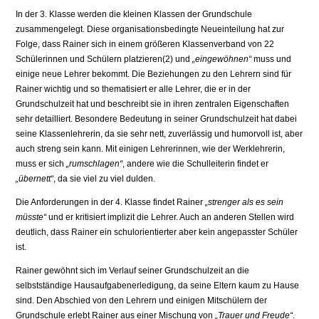
In der 3. Klasse werden die kleinen Klassen der Grundschule
zusammengelegt. Diese organisationsbedingte Neueinteilung hat zur
Folge, dass Rainer sich in einem größeren Klassenverband von 22
Schülerinnen und Schülern platzieren(2) und
„eingewöhnen“
muss und
einige neue Lehrer bekommt. Die Beziehungen zu den Lehrern sind für
Rainer wichtig und so thematisiert er alle Lehrer, die er in der
Grundschulzeit hat und beschreibt sie in ihren zentralen Eigenschaften
sehr detailliert. Besondere Bedeutung in seiner Grundschulzeit hat dabei
seine Klassenlehrerin, da sie sehr nett, zuverlässig und humorvoll ist, aber
auch streng sein kann. Mit einigen Lehrerinnen, wie der Werklehrerin,
muss er sich
„rumschlagen“
, andere wie die Schulleiterin findet er
„übernett“
, da sie viel zu viel dulden.
Die Anforderungen in der 4. Klasse findet Rainer
„strenger als es sein
müsste“
und er kritisiert implizit die Lehrer. Auch an anderen Stellen wird
deutlich, dass Rainer ein schulorientierter aber kein angepasster Schüler
ist.
Rainer gewöhnt sich im Verlauf seiner Grundschulzeit an die
selbstständige Hausaufgabenerledigung, da seine Eltern kaum zu Hause
sind. Den Abschied von den Lehrern und einigen Mitschülern der
Grundschule erlebt Rainer aus einer Mischung von
„Trauer und Freude“
.