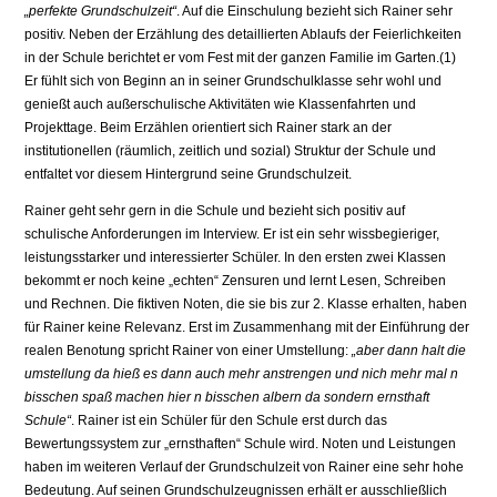
„perfekte Grundschulzeit“
. Auf die Einschulung bezieht sich Rainer sehr
positiv. Neben der Erzählung des detaillierten Ablaufs der Feierlichkeiten
in der Schule berichtet er vom Fest mit der ganzen Familie im Garten.(1)
Er fühlt sich von Beginn an in seiner Grundschulklasse sehr wohl und
genießt auch außerschulische Aktivitäten wie Klassenfahrten und
Projekttage. Beim Erzählen orientiert sich Rainer stark an der
institutionellen (räumlich, zeitlich und sozial) Struktur der Schule und
entfaltet vor diesem Hintergrund seine Grundschulzeit.
Rainer geht sehr gern in die Schule und bezieht sich positiv auf
schulische Anforderungen im Interview. Er ist ein sehr wissbegieriger,
leistungsstarker und interessierter Schüler. In den ersten zwei Klassen
bekommt er noch keine „echten“ Zensuren und lernt Lesen, Schreiben
und Rechnen. Die fiktiven Noten, die sie bis zur 2. Klasse erhalten, haben
für Rainer keine Relevanz. Erst im Zusammenhang mit der Einführung der
realen Benotung spricht Rainer von einer Umstellung:
„aber dann halt die
umstellung da hieß es dann auch mehr anstrengen und nich mehr mal n
bisschen spaß machen hier n bisschen albern da sondern ernsthaft
Schule“
. Rainer ist ein Schüler für den Schule erst durch das
Bewertungssystem zur „ernsthaften“ Schule wird. Noten und Leistungen
haben im weiteren Verlauf der Grundschulzeit von Rainer eine sehr hohe
Bedeutung. Auf seinen Grundschulzeugnissen erhält er ausschließlich