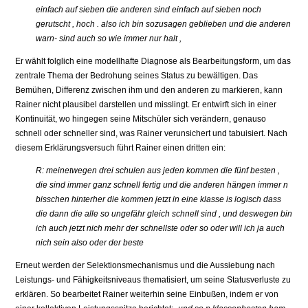
einfach auf sieben die anderen sind einfach auf sieben noch
gerutscht , hoch . also ich bin sozusagen geblieben und die anderen
warn- sind auch so wie immer nur halt ,
Er wählt folglich eine modellhafte Diagnose als Bearbeitungsform, um das
zentrale Thema der Bedrohung seines Status zu bewältigen. Das
Bemühen, Differenz zwischen ihm und den anderen zu markieren, kann
Rainer nicht plausibel darstellen und misslingt. Er entwirft sich in einer
Kontinuität, wo hingegen seine Mitschüler sich verändern, genauso
schnell oder schneller sind, was Rainer verunsichert und tabuisiert. Nach
diesem Erklärungsversuch führt Rainer einen dritten ein:
R: meinetwegen drei schulen aus jeden kommen die fünf besten ,
die sind immer ganz schnell fertig und die anderen hängen immer n
bisschen hinterher die kommen jetzt in eine klasse is logisch dass
die dann die alle so ungefähr gleich schnell sind , und deswegen bin
ich auch jetzt nich mehr der schnellste oder so oder will ich ja auch
nich sein also oder der beste
Erneut werden der Selektionsmechanismus und die Aussiebung nach
Leistungs- und Fähigkeitsniveaus thematisiert, um seine Statusverluste zu
erklären. So bearbeitet Rainer weiterhin seine Einbußen, indem er von