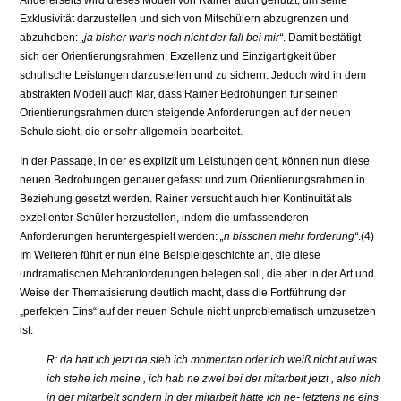
Andererseits wird dieses Modell von Rainer auch genutzt, um seine
Exklusivität darzustellen und sich von Mitschülern abzugrenzen und
abzuheben:
„ja bisher war’s noch nicht der fall bei mir“
. Damit bestätigt
sich der Orientierungsrahmen, Exzellenz und Einzigartigkeit über
schulische Leistungen darzustellen und zu sichern. Jedoch wird in dem
abstrakten Modell auch klar, dass Rainer Bedrohungen für seinen
Orientierungsrahmen durch steigende Anforderungen auf der neuen
Schule sieht, die er sehr allgemein bearbeitet.
In der Passage, in der es explizit um Leistungen geht, können nun diese
neuen Bedrohungen genauer gefasst und zum Orientierungsrahmen in
Beziehung gesetzt werden. Rainer versucht auch hier Kontinuität als
exzellenter Schüler herzustellen, indem die umfassenderen
Anforderungen heruntergespielt werden:
„n bisschen mehr forderung“
.(4)
Im Weiteren führt er nun eine Beispielgeschichte an, die diese
undramatischen Mehranforderungen belegen soll, die aber in der Art und
Weise der Thematisierung deutlich macht, dass die Fortführung der
„perfekten Eins“ auf der neuen Schule nicht unproblematisch umzusetzen
ist.
R: da hatt ich jetzt da steh ich momentan oder ich weiß nicht auf was
ich stehe ich meine , ich hab ne zwei bei der mitarbeit jetzt , also nich
in der mitarbeit sondern in der mitarbeit hatte ich ne- letztens ne eins