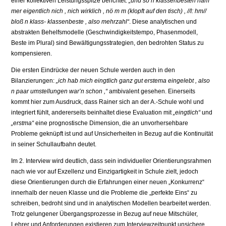
einer kollektiven Leistungsspitze berichtet:
„und so n klassenbesten ham
mer eigentlich nich , nich wirklich , nö m m (klopft auf den tisch) , //I: hm//
bloß n klass- klassenbeste , also mehrzahl“
. Diese analytischen und
abstrakten Behelfsmodelle (Geschwindigkeitstempo, Phasenmodell,
Beste im Plural) sind Bewältigungsstrategien, den bedrohten Status zu
kompensieren.
Die ersten Eindrücke der neuen Schule werden auch in den
Bilanzierungen:
„ich hab mich eingtlich ganz gut erstema eingelebt , also
n paar umstellungen war’n schon ,“
ambivalent gesehen. Einerseits
kommt hier zum Ausdruck, dass Rainer sich an der A.-Schule wohl und
integriert fühlt, andererseits beinhaltet diese Evaluation mit
„eingtlich“
und
„erstma“
eine prognostische Dimension, die an unvorhersehbare
Probleme geknüpft ist und auf Unsicherheiten in Bezug auf die Kontinuität
in seiner Schullaufbahn deutet.
Im 2. Interview wird deutlich, dass sein individueller Orientierungsrahmen
nach wie vor auf Exzellenz und Einzigartigkeit in Schule zielt, jedoch
diese Orientierungen durch die Erfahrungen einer neuen „Konkurrenz“
innerhalb der neuen Klasse und die Probleme die „perfekte Eins“ zu
schreiben, bedroht sind und in analytischen Modellen bearbeitet werden.
Trotz gelungener Übergangsprozesse in Bezug auf neue Mitschüler,
Lehrer und Anforderungen existieren zum Interviewzeitpunkt unsichere