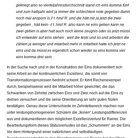
gekriegt also so vierteljahresdurchschnitt stand ich eins komma fünf
und zum halbjahr wird ja immer die schlechtere note gegeben damit
noch mal ansporn is // I: hm// R: und die hätt mir ja jetzt die zwei
gegeben , hätt kein- // I: hm// R: also kann ne eins geben kann ne
zwei geben is aber halt auch noch keine zeugnis oder so jetzt müsst
ich entweder auf eins stehen , weil die tests und so und arbeiten die
zählen ja weniger und mitarbeit mehr in mitarbeit hatte ich jetzt ne
eins und da müsst es eigentlich schon wieder so eins komma vier
eins komma drei sein
In der Suche nach und in der Konstruktion der Eins dokumentiert sich
seine Arbeit an der kontinuierlichen Exzellenz, die somit von
Transformationsprozessen bedroht scheint. Er führt Rechenexempel
durch, beispielsweise wird die Mitarbeit höher gewichtet, die das
Schwanken von Zehntel zwischen Eins und Zwei noch auf die Eins zu
drehen versuchen und die seine Orientierung an sehr guten Noten
bestätigen. Genau diese Unterschiede im Zehntelbereich machen nun
unter leistungshomogeneren Schülern die „feinen“ Leistungsdifferenzen
aus und dokumentieren den möglichen Exzellenzverlust für Rainer. Die
Bearbeitungsform dieses Statusverlustes ist das „Schummeln“ an die Eins.
Vor dem Hintergrund einer natürlichen und selbstläufigen