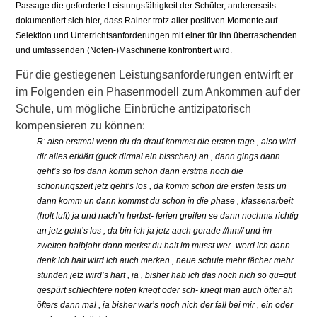
Passage die geforderte Leistungsfähigkeit der Schüler, andererseits
dokumentiert sich hier, dass Rainer trotz aller positiven Momente auf
Selektion und Unterrichtsanforderungen mit einer für ihn überraschenden
und umfassenden (Noten-)Maschinerie konfrontiert wird.
Für die gestiegenen Leistungsanforderungen entwirft er
im Folgenden ein Phasenmodell zum Ankommen auf der
Schule, um mögliche Einbrüche antizipatorisch
kompensieren zu können:
R: also erstmal wenn du da drauf kommst die ersten tage , also wird
dir alles erklärt (guck dirmal ein bisschen) an , dann gings dann
geht’s so los dann komm schon dann erstma noch die
schonungszeit jetz geht’s los , da komm schon die ersten tests un
dann komm un dann kommst du schon in die phase , klassenarbeit
(holt luft) ja und nach’n herbst- ferien greifen se dann nochma richtig
an jetz geht’s los , da bin ich ja jetz auch gerade //hm// und im
zweiten halbjahr dann merkst du halt im musst wer- werd ich dann
denk ich halt wird ich auch merken , neue schule mehr fächer mehr
stunden jetz wird’s hart , ja , bisher hab ich das noch nich so gu=gut
gespürt schlechtere noten kriegt oder sch- kriegt man auch öfter äh
öfters dann mal , ja bisher war’s noch nich der fall bei mir , ein oder