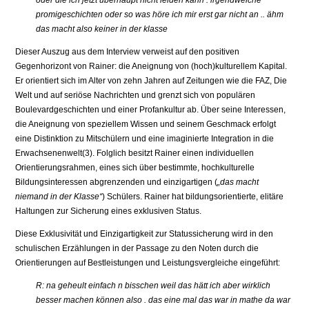
oder die ich jetzt überhaupt nicht leiden kann . irgendwelche
promigeschichten oder so was höre ich mir erst gar nicht an .. ähm
das macht also keiner in der klasse
Dieser Auszug aus dem Interview verweist auf den positiven
Gegenhorizont von Rainer: die Aneignung von (hoch)kulturellem Kapital.
Er orientiert sich im Alter von zehn Jahren auf Zeitungen wie die FAZ, Die
Welt und auf seriöse Nachrichten und grenzt sich von populären
Boulevardgeschichten und einer Profankultur ab. Über seine Interessen,
die Aneignung von speziellem Wissen und seinem Geschmack erfolgt
eine Distinktion zu Mitschülern und eine imaginierte Integration in die
Erwachsenenwelt(3). Folglich besitzt Rainer einen individuellen
Orientierungsrahmen, eines sich über bestimmte, hochkulturelle
Bildungsinteressen abgrenzenden und einzigartigen (
„das macht
niemand in der Klasse“
) Schülers. Rainer hat bildungsorientierte, elitäre
Haltungen zur Sicherung eines exklusiven Status.
Diese Exklusivität und Einzigartigkeit zur Statussicherung wird in den
schulischen Erzählungen in der Passage zu den Noten durch die
Orientierungen auf Bestleistungen und Leistungsvergleiche eingeführt:
R: na geheult einfach n bisschen weil das hätt ich aber wirklich
besser machen können also . das eine mal das war in mathe da war