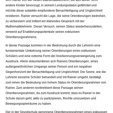
sich Rainer von der neuen Mathematiklehrerin, die aus seiner Sicht
andere Kinder bevorzugt, in seinem Leistungsstatus gefährdet und
möchte diese subjektiv empfundene Benachteiligung und Ungleichheit
revidieren. Rainer versucht die Lage, die seine Orientierungen bedrohen,
zu verbessern und initiiert ein klärendes Gespräch mit der
Mathematiklehrerin. Dieser Versuch, seinen Status wiederherzustellen,
verweist auf Enaktierungspotentiale seines exklusiven
Orientierungsrahmens.
In dieser Passage kommen in der Bedrohung durch die Lehrerin eine
fundamentale Umkehrung seiner Orientierungen eines exklusiven
Schülers und eine extreme Form der Anerkennungsverweigerung zum
Ausdruck. Hierin dokumentieren sich Rainers Orientierungen, eines
außergewöhnlichen Umgangs seiner Person und ein negativer
Gegenhorizont der Benachteiligung und Ungleichheit. Die Szene, wie die
Lehrerin einzelne Schüler behandelt und mit Rainer umgeht, bestätigt
zum einen die Bedeutung von hohem Status im Orientierungsrahmen von
Rainer. Zum anderen konkretisiert diese Passage seinen
Orientierungsrahmen, da zum Ausdruck kommt, dass es Rainer in der
Schule darum geht, aktiv zu partizipieren, Rechte umzusetzen und
Bewegungsspielräume zu haben.
Der in der Grundschule geronnene Orientierungsrahmen eines exklusiven