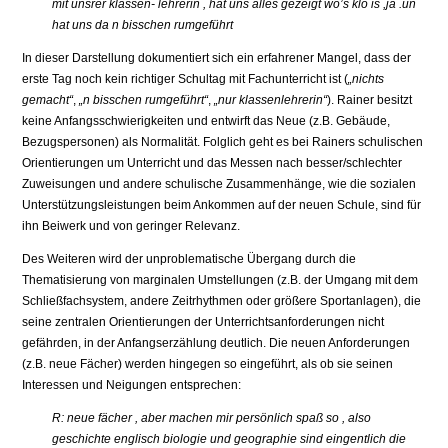
mit unsrer klassen- lehrerin , hat uns alles gezeigt wo’s klo is ,ja .un
hat uns da n bisschen rumgeführt
In dieser Darstellung dokumentiert sich ein erfahrener Mangel, dass der
erste Tag noch kein richtiger Schultag mit Fachunterricht ist (
„nichts
gemacht“
,
„n bisschen rumgeführt“
,
„nur klassenlehrerin“
). Rainer besitzt
keine Anfangsschwierigkeiten und entwirft das Neue (z.B. Gebäude,
Bezugspersonen) als Normalität. Folglich geht es bei Rainers schulischen
Orientierungen um Unterricht und das Messen nach besser/schlechter
Zuweisungen und andere schulische Zusammenhänge, wie die sozialen
Unterstützungsleistungen beim Ankommen auf der neuen Schule, sind für
ihn Beiwerk und von geringer Relevanz.
Des Weiteren wird der unproblematische Übergang durch die
Thematisierung von marginalen Umstellungen (z.B. der Umgang mit dem
Schließfachsystem, andere Zeitrhythmen oder größere Sportanlagen), die
seine zentralen Orientierungen der Unterrichtsanforderungen nicht
gefährden, in der Anfangserzählung deutlich. Die neuen Anforderungen
(z.B. neue Fächer) werden hingegen so eingeführt, als ob sie seinen
Interessen und Neigungen entsprechen:
R: neue fächer , aber machen mir persönlich spaß so , also
geschichte englisch biologie und geographie sind eingentlich die