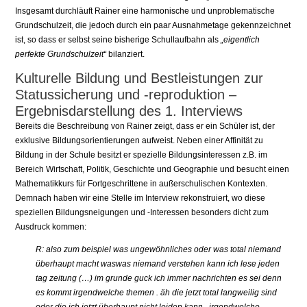
Insgesamt durchläuft Rainer eine harmonische und unproblematische
Grundschulzeit, die jedoch durch ein paar Ausnahmetage gekennzeichnet
ist, so dass er selbst seine bisherige Schullaufbahn als
„eigentlich
perfekte Grundschulzeit“
bilanziert.
Kulturelle Bildung und Bestleistungen zur
Statussicherung und -reproduktion –
Ergebnisdarstellung des 1. Interviews
Bereits die Beschreibung von Rainer zeigt, dass er ein Schüler ist, der
exklusive Bildungsorientierungen aufweist. Neben einer Affinität zu
Bildung in der Schule besitzt er spezielle Bildungsinteressen z.B. im
Bereich Wirtschaft, Politik, Geschichte und Geographie und besucht einen
Mathematikkurs für Fortgeschrittene in außerschulischen Kontexten.
Demnach haben wir eine Stelle im Interview rekonstruiert, wo diese
speziellen Bildungsneigungen und -Interessen besonders dicht zum
Ausdruck kommen:
R: also zum beispiel was ungewöhnliches oder was total niemand
überhaupt macht waswas niemand verstehen kann ich lese jeden
tag zeitung (…) im grunde guck ich immer nachrichten es sei denn
es kommt irgendwelche themen . äh die jetzt total langweilig sind