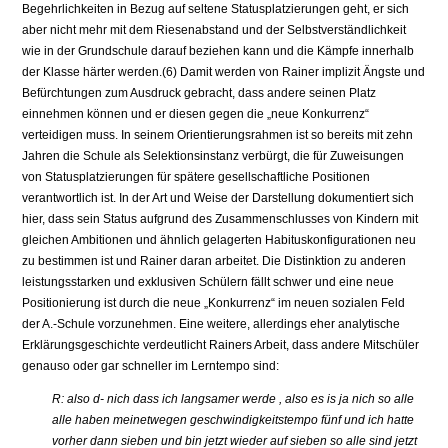
Begehrlichkeiten in Bezug auf seltene Statusplatzierungen geht, er sich
aber nicht mehr mit dem Riesenabstand und der Selbstverständlichkeit
wie in der Grundschule darauf beziehen kann und die Kämpfe innerhalb
der Klasse härter werden.(6) Damit werden von Rainer implizit Ängste und
Befürchtungen zum Ausdruck gebracht, dass andere seinen Platz
einnehmen können und er diesen gegen die „neue Konkurrenz“
verteidigen muss. In seinem Orientierungsrahmen ist so bereits mit zehn
Jahren die Schule als Selektionsinstanz verbürgt, die für Zuweisungen
von Statusplatzierungen für spätere gesellschaftliche Positionen
verantwortlich ist. In der Art und Weise der Darstellung dokumentiert sich
hier, dass sein Status aufgrund des Zusammenschlusses von Kindern mit
gleichen Ambitionen und ähnlich gelagerten Habituskonfigurationen neu
zu bestimmen ist und Rainer daran arbeitet. Die Distinktion zu anderen
leistungsstarken und exklusiven Schülern fällt schwer und eine neue
Positionierung ist durch die neue „Konkurrenz“ im neuen sozialen Feld
der A.-Schule vorzunehmen. Eine weitere, allerdings eher analytische
Erklärungsgeschichte verdeutlicht Rainers Arbeit, dass andere Mitschüler
genauso oder gar schneller im Lerntempo sind:
R: also d- nich dass ich langsamer werde , also es is ja nich so alle
alle haben meinetwegen geschwindigkeitstempo fünf und ich hatte
vorher dann sieben und bin jetzt wieder auf sieben so alle sind jetzt