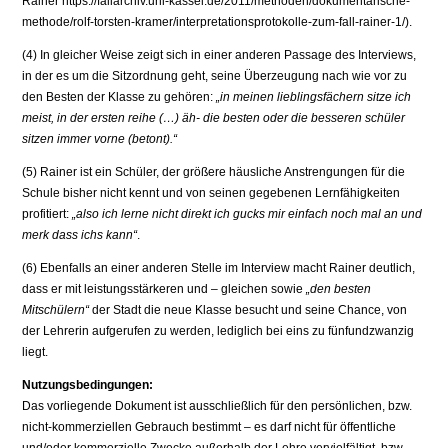
Rainer https://fallarchiv.uni-kassel.de/2011/methoden/dokumentarische-
methode/rolf-torsten-kramer/interpretationsprotokolle-zum-fall-rainer-1/).
(4) In gleicher Weise zeigt sich in einer anderen Passage des Interviews,
in der es um die Sitzordnung geht, seine Überzeugung nach wie vor zu
den Besten der Klasse zu gehören:
„in meinen lieblingsfächern sitze ich
meist, in der ersten reihe (…) äh- die besten oder die besseren schüler
sitzen immer vorne (betont).“
(5) Rainer ist ein Schüler, der größere häusliche Anstrengungen für die
Schule bisher nicht kennt und von seinen gegebenen Lernfähigkeiten
profitiert:
„also ich lerne nicht direkt ich gucks mir einfach noch mal an und
merk dass ichs kann“
.
(6) Ebenfalls an einer anderen Stelle im Interview macht Rainer deutlich,
dass er mit leistungsstärkeren und – gleichen sowie
„den besten
Mitschülern“
der Stadt die neue Klasse besucht und seine Chance, von
der Lehrerin aufgerufen zu werden, lediglich bei eins zu fünfundzwanzig
liegt.
Nutzungsbedingungen:
Das vorliegende Dokument ist ausschließlich für den persönlichen, bzw.
nicht-kommerziellen Gebrauch bestimmt – es darf nicht für öffentliche