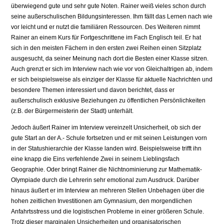
überwiegend gute und sehr gute Noten. Rainer weiß vieles schon durch
seine außerschulischen Bildungsinteressen. Ihm fällt das Lernen nach wie
vor leicht und er nutzt die familiären Ressourcen. Des Weiteren nimmt
Rainer an einem Kurs für Fortgeschrittene im Fach Englisch teil. Er hat
sich in den meisten Fächern in den ersten zwei Reihen einen Sitzplatz
ausgesucht, da seiner Meinung nach dort die Besten einer Klasse sitzen.
Auch grenzt er sich im Interview nach wie vor von Gleichaltrigen ab, indem
er sich beispielsweise als einziger der Klasse für aktuelle Nachrichten und
besondere Themen interessiert und davon berichtet, dass er
außerschulisch exklusive Beziehungen zu öffentlichen Persönlichkeiten
(z.B. der Bürgermeisterin der Stadt) unterhält.
Jedoch äußert Rainer im Interview vereinzelt Unsicherheit, ob sich der
gute Start an der A.- Schule fortsetzen und er mit seinen Leistungen vorn
in der Statushierarchie der Klasse landen wird. Beispielsweise trifft ihn
eine knapp die Eins verfehlende Zwei in seinem Lieblingsfach
Geographie. Oder bringt Rainer die Nichtnominierung zur Mathematik-
Olympiade durch die Lehrerin sehr emotional zum Ausdruck. Darüber
hinaus äußert er im Interview an mehreren Stellen Unbehagen über die
hohen zeitlichen Investitionen am Gymnasium, den morgendlichen
Anfahrtsstress und die logistischen Probleme in einer größeren Schule.
Trotz dieser marginalen Unsicherheiten und organisatorischen