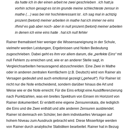
da hatte ich in der einen arbeit ne zwei geschrieben . ich hatt ja
vorhin schon gesagt es ist im grunde meine schlechteste zensur in
mathe (…) was bei mir hochinteressant ist . ich sag mal in achtzig
prozent (betont) meiner arbeiten in mathe hat ich immer ne eins
//hm// es gab aber noch- aber in null prozent (betont) meiner arbeiten
in denen ich eine eins hatte . hat ich null fehler
Rainer thematisiert hier weniger die Wissensaneignung in der Schule,
vielmehr werden Leistungen, Ergebnissen und Noten Bedeutung
zugeschrieben. Dabei geht es ihm vor allem darum, die
„perfekte Eins“
mit
null Fehlern zu erreichen und, wie er an anderer Stelle sagt, in
Vergleichsarbeiten herausragend abzuschneiden. Eine Zwei in Mathe
oder in anderen zentralen Kernfächern (z.B. Deutsch) wird von Rainer als
Versagen gedeutet und auch emotional gezeigt (
„geheult“
). Für Rainer ist
nicht nur die Note entscheidend, sondern darüber hinaus die Art und
Weise wie er die Note erreicht. Für die Eins erfolgt eine Ausdifferenzierung
nach Punktzahlen, was ein breites Spektrum von Einsen im Horizont von
Rainer dokumentiert. Er erstellt eine eigene Zensurenskala, die lediglich
die Eins und die Zwei enthält und alle anderen Zensuren ausblendet.
Rainer ist demnach ein Schüler, bei dem individuelles Versagen auf
hohem Niveau zum Ausdruck gebracht wird. Diese Misserfolge werden
von Rainer durch analytische Statistiken bearbeitet. Rainer hat in Bezug