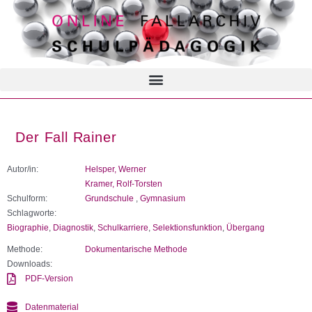
Der Fall Rainer
Autor/in:
Helsper, Werner
Kramer, Rolf-Torsten
Schulform:
Grundschule
,
Gymnasium
Schlagworte:
Biographie
,
Diagnostik
,
Schulkarriere
,
Selektionsfunktion
,
Übergang
Methode:
Dokumentarische Methode
Downloads:
PDF-Version
Datenmaterial