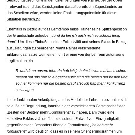
Begabungsgeschichte in den Orientierungen von Rainer, bei der Üben
irrelevant ist und das Zurückgreifen darauf bereits ein Zugeständnis an
das Scheitern wäre, werden keine Enaktierungspotentiale für diese
Situation deutlich.(5)
Ebenfalls in Bezug auf das Lerntempo muss Rainer seine Spitzenposition
der Grundschule aufgeben:
„und da bin ich auch nich so schnell fertig
dann“
. Um diese Einbußen seiner Exklusivität und seines Status in Bezug
auf Leistungen zu bearbeiten, wählt Rainer verschiedene
Erklärungsansätze. Zum einen führt er eine von der Lehrerin autorisierte
Legitimation ein:
R: und dann unsere lehrerin hab ich ja beim letzten mal auch schon
gesagt hat uns halt so eingeflösst wir sind die besten der besten und
so hier kommen nur die besten drauf also ich hab mehr konkurrenz
sozusagen
In der funktionalen Anknüpfung an das Modell der Lehrerin bezieht er sich
so auf eine Begründung, innerhalb der vorselektierten Gemeinschaft der
„Besten der Besten“ mehr „Konkurrenz“ zu haben. Damit wird eine
kollektive Exklusivität eröffnet, die seinem Entwurf von Einzigartigkeit
gegenübersteht. Besonders über die Formulierung
„ich hab mehr
Konkurrenz“
wird deutlich, dass es in seinem Orientierungsrahmen um